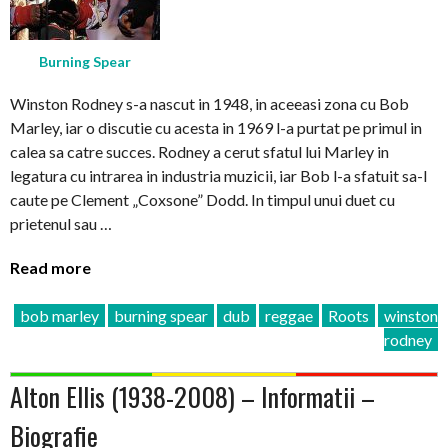
Burning Spear
Winston Rodney s-a nascut in 1948, in aceeasi zona cu Bob
Marley, iar o discutie cu acesta in 1969 l-a purtat pe primul in
calea sa catre succes. Rodney a cerut sfatul lui Marley in
legatura cu intrarea in industria muzicii, iar Bob l-a sfatuit sa-l
caute pe Clement „Coxsone” Dodd. In timpul unui duet cu
prietenul sau …
Read more
bob marley
burning spear
dub
reggae
Roots
winston
rodney
Alton Ellis (1938-2008) – Informatii –
Biografie