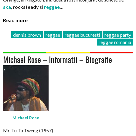
ska
,
rocksteady
si
reggae
…
Read more
dennis brown
reggae
reggae bucuresti
reggae party
reggae romania
Michael Rose – Informatii – Biografie
Michael Rose
Mr. Tu Tu Tweng (1957)