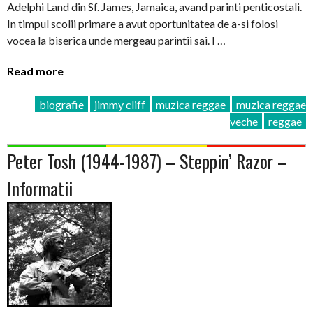
Adelphi Land din Sf. James, Jamaica, avand parinti penticostali.
In timpul scolii primare a avut oportunitatea de a-si folosi
vocea la biserica unde mergeau parintii sai. I …
Read more
biografie
jimmy cliff
muzica reggae
muzica reggae
veche
reggae
Peter Tosh (1944-1987) – Steppin’ Razor –
Informatii