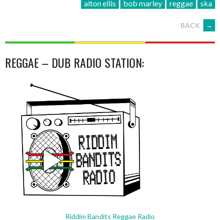
alton ellis
bob marley
reggae
ska
POSTS
BACK
→
NAVIGATION
REGGAE – DUB RADIO STATION:
Riddim Bandits Reggae Radio