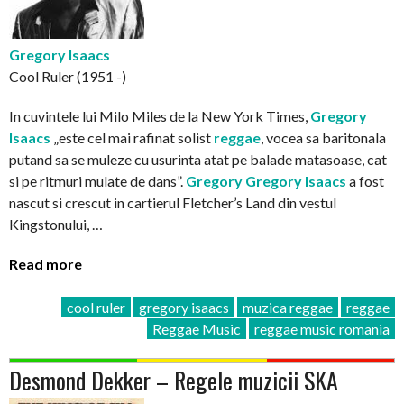
Gregory Isaacs
Cool Ruler (1951 -)
In cuvintele lui Milo Miles de la New York Times,
Gregory
Isaacs
„este cel mai rafinat solist
reggae
, vocea sa baritonala
putand sa se muleze cu usurinta atat pe balade matasoase, cat
si pe ritmuri mulate de dans”.
Gregory
Gregory Isaacs
a fost
nascut si crescut in cartierul Fletcher’s Land din vestul
Kingstonului, …
Read more
cool ruler
gregory isaacs
muzica reggae
reggae
Reggae Music
reggae music romania
Desmond Dekker – Regele muzicii SKA