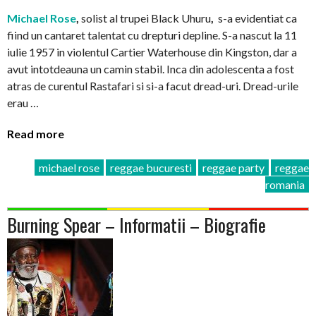
Michael Rose
,
solist al trupei Black Uhuru
,
s-a evidentiat ca
fiind un cantaret talentat cu drepturi depline. S-a nascut la 11
iulie 1957 in violentul Cartier Waterhouse din Kingston, dar a
avut intotdeauna un camin stabil. Inca din adolescenta a fost
atras de curentul Rastafari si si-a facut dread-uri. Dread-urile
erau …
Read more
michael rose
reggae bucuresti
reggae party
reggae
romania
Burning Spear – Informatii – Biografie