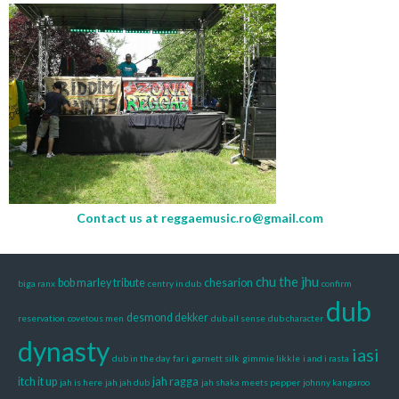
Contact us at
reggaemusic.ro@gmail.com
chu the jhu
bob marley tribute
chesarion
biga ranx
centry in dub
confirm
dub
desmond dekker
reservation
covetous men
dub all sense
dub character
dynasty
iasi
dub in the day
far i
garnett silk
gimmie likkle
i and i rasta
itch it up
jah ragga
jah is here
jah jah dub
jah shaka meets pepper
johnny kangaroo