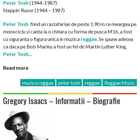
Peter Tosh
(1944-1987)
Steppin’ Razor (1944 – 1987)
Peter Tosh
fiind un rastafarian de peste 1,90 m ce meargea pe
monociclu si canta la o chitara cu forma de pusca M16, a fost
cu siguranta o figura unica in muzica
reggae
. Se spune adesea
ca daca pe Bob Marley a fost un fel de Martin Luther King,
Peter Tosh
…
Read more
muzica reggae
peter tosh
reggae
Reggae Music
Gregory Isaacs – Informatii – Biografie