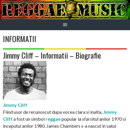
Skip
to
content
INFORMATII
Jimmy Cliff – Informatii – Biografie
Jimmy Cliff
Fiind usor de recunoscut dupa vocea clara si inalta,
Jimmy
Cliff
a fost un simbol
reggae
popular la sfarsitul anilor 1970 si
inceputul anilor 1980. James Chambers s-a nascut in satul