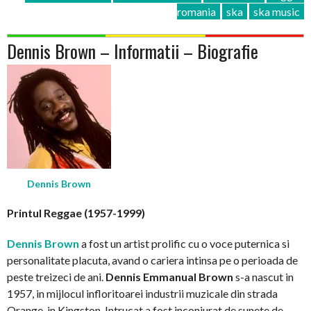
romania
ska
ska music
Dennis Brown – Informatii – Biografie
Dennis Brown
Printul Reggae (1957-1999)
Dennis Brown
a fost un artist prolific cu o voce puternica si
personalitate placuta, avand o cariera intinsa pe o perioada de
peste treizeci de ani.
Dennis Emmanual Brown
s-a nascut in
1957, in mijlocul infloritoarei industrii muzicale din strada
Orange, in Kingston. Intrucat a fost inconjurat de sunete de