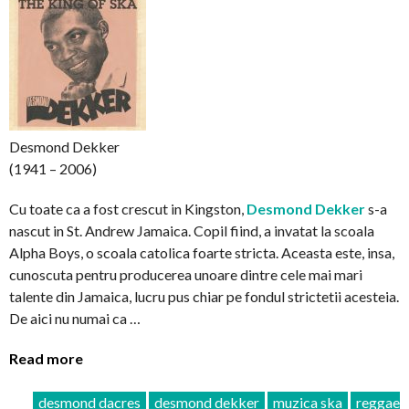
Desmond Dekker
(1941 – 2006)
Cu toate ca a fost crescut in Kingston,
Desmond Dekker
s-a
nascut in St. Andrew Jamaica. Copil fiind, a invatat la scoala
Alpha Boys, o scoala catolica foarte stricta. Aceasta este, insa,
cunoscuta pentru producerea unoare dintre cele mai mari
talente din Jamaica, lucru pus chiar pe fondul strictetii acesteia.
De aici nu numai ca …
Read more
desmond dacres
desmond dekker
muzica ska
reggae