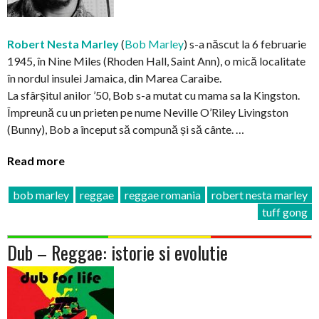
Robert Nesta Marley
(
Bob Marley
) s-a născut la 6 februarie
1945, în Nine Miles (Rhoden Hall, Saint Ann), o mică localitate
în nordul insulei Jamaica, din Marea Caraibe.
La sfârșitul anilor ’50, Bob s-a mutat cu mama sa la Kingston.
Împreună cu un prieten pe nume Neville O’Riley Livingston
(Bunny), Bob a început să compună și să cânte. …
Read more
bob marley
reggae
reggae romania
robert nesta marley
tuff gong
Dub – Reggae: istorie si evolutie