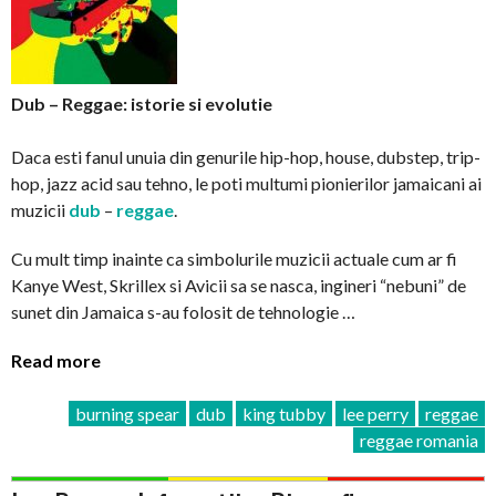
Dub – Reggae: istorie si evolutie
Daca esti fanul unuia din genurile hip-hop, house, dubstep, trip-
hop, jazz acid sau tehno, le poti multumi pionierilor jamaicani ai
muzicii
dub
–
reggae
.
Cu mult timp inainte ca simbolurile muzicii actuale cum ar fi
Kanye West, Skrillex si Avicii sa se nasca, ingineri “nebuni” de
sunet din Jamaica s-au folosit de tehnologie …
Read more
burning spear
dub
king tubby
lee perry
reggae
reggae romania