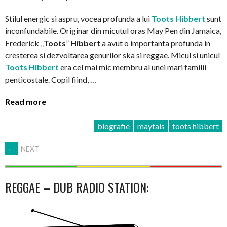
Stilul energic si aspru, vocea profunda a lui
Toots Hibbert
sunt
inconfundabile. Originar din micutul oras May Pen din Jamaica,
Frederick „
Toots
”
Hibbert
a avut o importanta profunda in
cresterea si dezvoltarea genurilor ska si reggae. Micul si unicul
Toots Hibbert
era cel mai mic membru al unei mari familii
penticostale. Copil fiind, …
Read more
biografie
maytals
toots hibbert
POSTS
←
NEXT
NAVIGATION
REGGAE – DUB RADIO STATION: