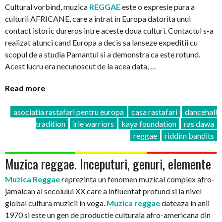
Cultural vorbind, muzica
REGGAE
este o expresie pura a
culturii AFRICANE, care a intrat in Europa datorita unui
contact istoric dureros intre aceste doua culturi. Contactul s-a
realizat atunci cand Europa a decis sa lanseze expeditii cu
scopul de a studia Pamantul si a demonstra ca este rotund.
Acest lucru era necunoscut de la acea data, …
Read more
asociatia rastafari pentru europa
casa rastafari
dancehall
tradition
irie warriors
kaya foundation
ras dawa
reggae
riddim bandits
Muzica reggae. Inceputuri, genuri, elemente
Muzica Reggae
reprezinta un fenomen muzical complex afro-
jamaican al secolului XX care a influentat profund si la nivel
global cultura muzicii in voga.
Muzica reggae
dateaza in anii
1970 si este un gen de productie culturala afro-americana din