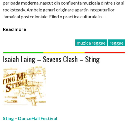
perioada moderna, nascut din confluenta muzicala dintre ska si
rocksteady. Ambele genuri originare apartin inceputurilor
Jamaicai postcoloniale. Fiind o practica culturala in …
Read more
muzica reggae
reggae
Isaiah Laing – Sevens Clash – Sting
Sting
–
DanceHall Festival