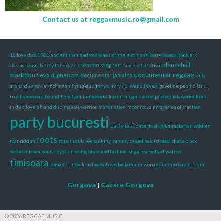
Contact us at
reggaemusic.ro@gmail.com
10 love dub
1981
ancient man
andrew jones
arenele romane
barry isaacs
black ark
dancehall
creation stepper
classic songs
boney l
cedry2k
dancehall festival
documentar reggae
tradition
deva
dj phenom
documentar jamaica
dub
forward fever
arena
dub power
fichaman
flying dub
for you i cry
gasoline pub
holland
trip
homeward bound
hota fyah
hunedoara
huzur
jah guide and protect
jah works
krak
in dub
love jah and dub
maasai warrior
mark iration
moonrocks
mysteries of creation
party bucuresti
party iasi
peter tosh
plus
rastaman soldier
roots
roar riddim
rose in dub
roy ranking
sammy dread
see i dread
shaka black
sister miriam
sound system
sting
style and fashion
suga roy
sylford walker
timisoara
tomaski
ultra k
uzina dub
we be jammin
worries in the dance riddim
Gorgova
|
Cazare Gorgova
© 2026 REGGAE MUSIC