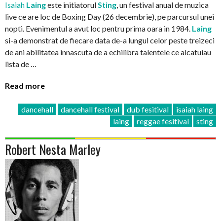
Isaiah
Laing
este initiatorul
Sting
, un festival anual de muzica
live ce are loc de Boxing Day (26 decembrie), pe parcursul unei
nopti. Evenimentul a avut loc pentru prima oara in 1984.
Laing
si-a demonstrat de fiecare data de-a lungul celor peste treizeci
de ani abilitatea innascuta de a echilibra talentele ce alcatuiau
lista de …
Read more
dancehall
dancehall festival
dub fesitival
isaiah laing
laing
reggae fesitival
sting
Robert Nesta Marley