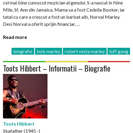
cel mai bine cunoscut muzician al genului. S-a nascut in Nine
Mile, Sf. Ann din Jamaica. Mama sa a fost Cedella Booker, iar
tatal cu care a crescut a fost un barbat alb, Norval Marley.
Desi Norval a oferit sprijin financiar, …
Read more
biografie
bob marley
robert nesta marley
tuff gong
Toots Hibbert – Informatii – Biografie
Toots Hibbert
Skafather (1945 -)