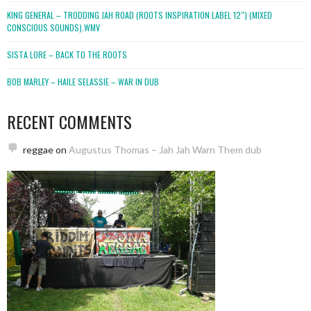
KING GENERAL – TRODDING JAH ROAD (ROOTS INSPIRATION LABEL 12″) (MIXED
CONSCIOUS SOUNDS).WMV
SISTA LORE – BACK TO THE ROOTS
BOB MARLEY – HAILE SELASSIE – WAR IN DUB
RECENT COMMENTS
reggae
on
Augustus Thomas – Jah Jah Warn Them dub