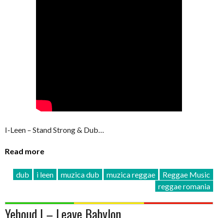
I-Leen – Stand Strong & Dub…
Read more
dub
i leen
muzica dub
muzica reggae
Reggae Music
reggae romania
Yehoud I – Leave Babylon