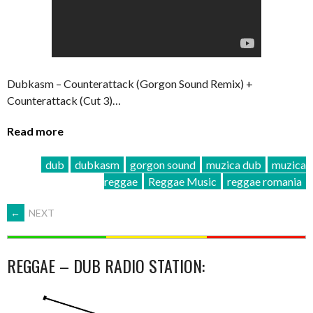
Dubkasm – Counterattack (Gorgon Sound Remix) +
Counterattack (Cut 3)…
Read more
dub
dubkasm
gorgon sound
muzica dub
muzica
reggae
Reggae Music
reggae romania
POSTS
←
NEXT
NAVIGATION
REGGAE – DUB RADIO STATION: