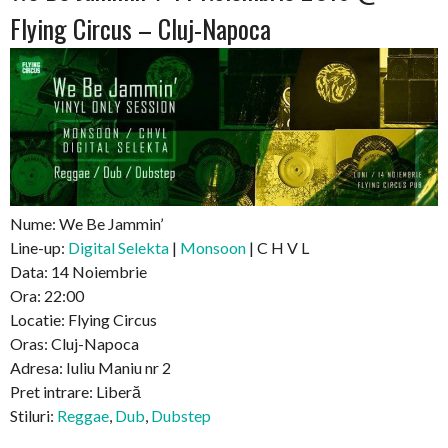
Flying Circus – Cluj-Napoca
Nume: We Be Jammin’
Line-up:
Digital Selekta
|
Monsoon
| C H V L
Data: 14 Noiembrie
Ora: 22:00
Locatie: Flying Circus
Oras: Cluj-Napoca
Adresa: Iuliu Maniu nr 2
Pret intrare: Liberă
Stiluri:
Reggae
,
Dub
,
Dubstep