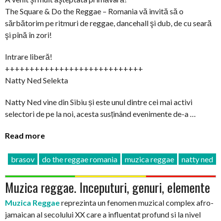
The Square & Do the Reggae – Romania vă invită să o
sărbătorim pe ritmuri de reggae, dancehall şi dub, de cu seară
şi pînă în zori!
Intrare liberă!
++++++++++++++++++++++++++++
Natty Ned Selekta
Natty Ned vine din Sibiu și este unul dintre cei mai activi
selectori de pe la noi, acesta susținând evenimente de-a …
Read more
brasov
do the reggae romania
muzica reggae
natty ned
Muzica reggae. Inceputuri, genuri, elemente
Muzica Reggae
reprezinta un fenomen muzical complex afro-
jamaican al secolului XX care a influentat profund si la nivel