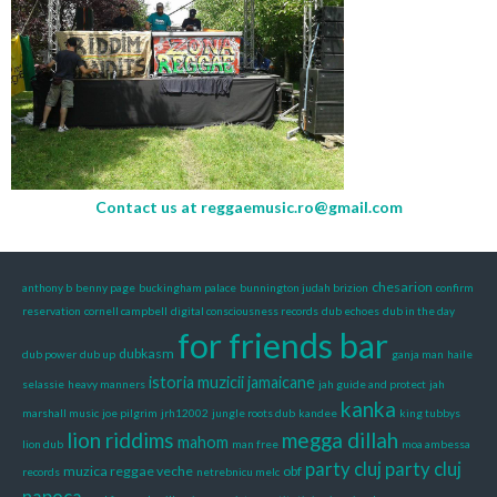
Contact us at
reggaemusic.ro@gmail.com
chesarion
anthony b
benny page
buckingham palace
bunnington judah brizion
confirm
reservation
cornell campbell
digital consciousness records
dub echoes
dub in the day
for friends bar
dubkasm
dub power
dub up
ganja man
haile
istoria muzicii jamaicane
selassie
heavy manners
jah guide and protect
jah
kanka
marshall music
joe pilgrim
jrh12002
jungle roots dub
kandee
king tubbys
lion riddims
megga dillah
mahom
lion dub
man free
moa ambessa
party cluj
party cluj
muzica reggae veche
obf
records
netrebnicu melc
napoca