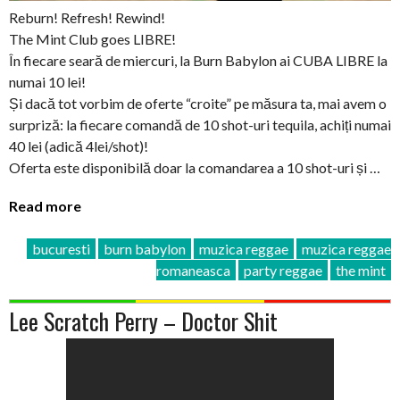
Reburn! Refresh! Rewind!
The Mint Club goes LIBRE!
În fiecare seară de miercuri, la Burn Babylon ai CUBA LIBRE la
numai 10 lei!
Și dacă tot vorbim de oferte “croite” pe măsura ta, mai avem o
surpriză: la fiecare comandă de 10 shot-uri tequila, achiți numai
40 lei (adică 4lei/shot)!
Oferta este disponibilă doar la comandarea a 10 shot-uri și …
Read more
bucuresti
burn babylon
muzica reggae
muzica reggae
romaneasca
party reggae
the mint
Lee Scratch Perry – Doctor Shit