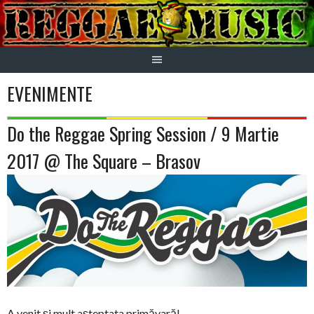
Skip
to
content
EVENIMENTE
Do the Reggae Spring Session / 9 Martie
2017 @ The Square – Brasov
A venit şi mult aşteptata primăvară!