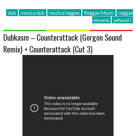
dub
muzica dub
muzica reggae
Reggae Music
reggae
romania
yehoud I
Dubkasm – Counterattack (Gorgon Sound
Remix) + Counterattack (Cut 3)