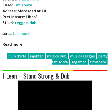
Oras:
Timisoara
Adresa: Maresesti nr 14
Pret intrare: Liberă
Stiluri:
reggae
,
dub
sursa:
facebook
…
Read more
club d’arte
injektah
muzica dub
muzica reggae
party
timisoara
sagaman
timisoara
I-Leen – Stand Strong & Dub