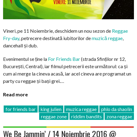
Vineri, pe 11 Noiembrie, deschidem un nou sezon de
Reggae
Fry-day
, petrecere destinată iubitorilor de
muzică reggae
,
dancehall și dub.
Evenimentul se ține la
For Friends Bar
(strada Sfinților nr 12,
București, Central), iar filmul petrecerii este următorul: ca și
cum ai merge la cineva acasă, iar acel cineva are programat un
party cu reggae și bași grei.…
Read more
for friends bar
king julien
muzica reggae
phlo da shaolin
reggae zone
riddim bandits
zona reggae
We Be Jammin’ / 14 Noiembrie 2016 @