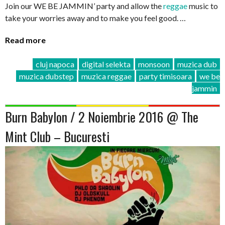
Join our WE BE JAMMIN’ party and allow the
reggae
music to
take your worries away and to make you feel good. …
Read more
cluj napoca
digital selekta
monsoon
muzica dub
muzica dubstep
muzica reggae
party timisoara
we be
jammin
Burn Babylon / 2 Noiembrie 2016 @ The
Mint Club – Bucuresti