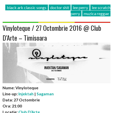
black ark classic songs
doctor shit
lee perry
lee scratch
perry
muzica reggae
Vinyloteque / 27 Octombrie 2016 @ Club
D’Arte – Timisoara
Nume: Vinyloteque
Line-up:
Injektah
|
Sagaman
Data: 27 Octombrie
Ora: 21:00
Locatie:
Club D’Arte