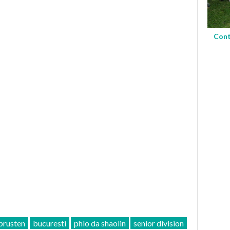
Cont
brusten
bucuresti
phlo da shaolin
senior division