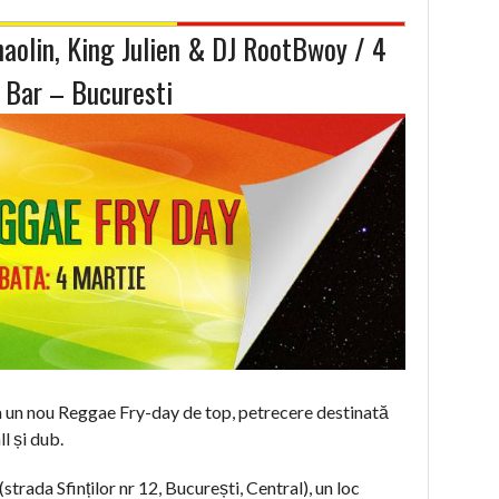
aolin, King Julien & DJ RootBwoy / 4
 Bar – Bucuresti
a un nou Reggae Fry-day de top, petrecere destinată
l și dub.
strada Sfinților nr 12, București, Central), un loc