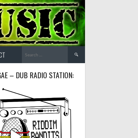
Search
CT
for:
AE – DUB RADIO STATION: