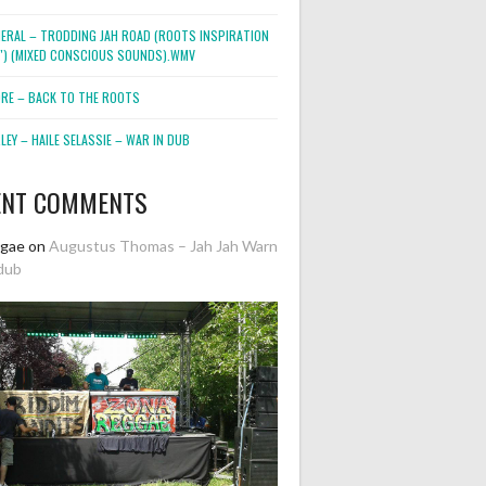
NERAL – TRODDING JAH ROAD (ROOTS INSPIRATION
2″) (MIXED CONSCIOUS SOUNDS).WMV
ORE – BACK TO THE ROOTS
EY – HAILE SELASSIE – WAR IN DUB
ENT COMMENTS
ggae
on
Augustus Thomas – Jah Jah Warn
dub