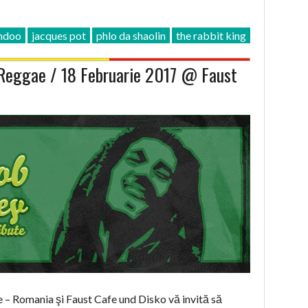
undoo
jacques pot
phlo da shaolin
the rabbit king
 Reggae / 18 Februarie 2017 @ Faust
– Romania şi Faust Cafe und Disko vă invită să