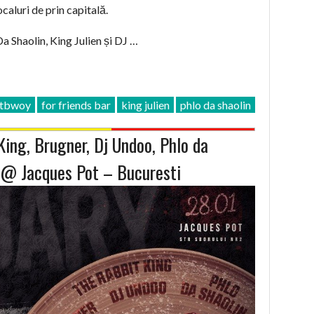
ocaluri de prin capitală.
a Shaolin, King Julien și DJ …
otbwoy
for friends bar
king julien
phlo da shaolin
ing, Brugner, Dj Undoo, Phlo da
7 @ Jacques Pot – Bucuresti