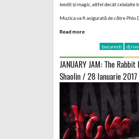
inedit și magic, altfel decât celalalte l
Muzica va fi asigurată de către Phlo D
Read more
bucuresti
dj ro
JANUARY JAM: The Rabbit K
Shaolin / 28 Ianuarie 201