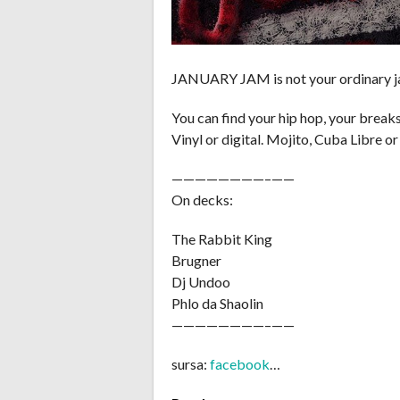
JANUARY JAM is not your ordinary j
You can find your hip hop, your breaks
Vinyl or digital. Mojito, Cuba Libre o
————————–
——
On decks:
The Rabbit King
Brugner
Dj Undoo
Phlo da Shaolin
————————–
——
sursa:
facebook
…