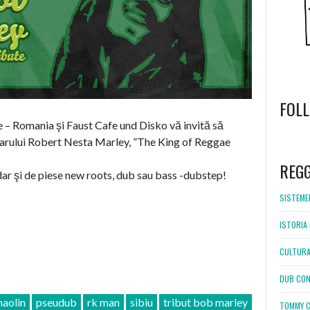
FOL
– Romania şi Faust Cafe und Disko vă invită să
arului Robert Nesta Marley, ”The King of Reggae
WordPress
booking
REG
ar şi de piese new roots, dub sau bass -dubstep!
SISTEMEL
ISTORIA 
CULTURA
DUB CON
haolin
pseudub
rk man
sibiu
tribut bob marley
TOMMY C