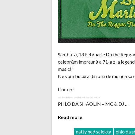
Sâmbătă, 18 Februarie Do the Reggae 
celebrăm împreună a 71-a zi a legend
music!”
Ne vom bucura din plin de muzica sa d
Line up :
———————————
PHLO DA SHAOLIN – MC & DJ …
Read more
natty ned selekta
phlo da s