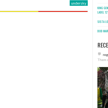
undersky
KING GE
LABEL 1
SISTA L
BOB MARL
REC
re
Them 