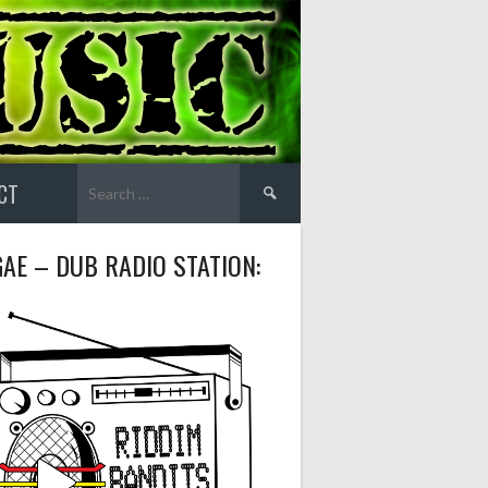
Search
CT
for:
AE – DUB RADIO STATION: