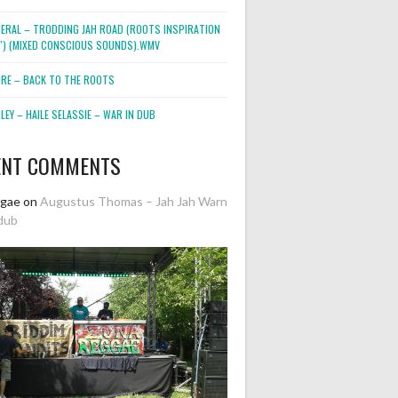
NERAL – TRODDING JAH ROAD (ROOTS INSPIRATION
2″) (MIXED CONSCIOUS SOUNDS).WMV
ORE – BACK TO THE ROOTS
EY – HAILE SELASSIE – WAR IN DUB
ENT COMMENTS
ggae
on
Augustus Thomas – Jah Jah Warn
dub