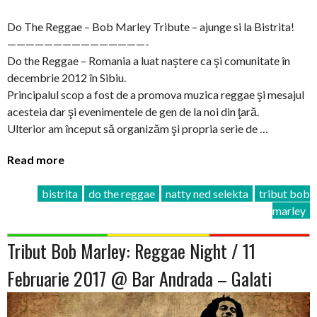
Do The Reggae – Bob Marley Tribute – ajunge si la Bistrita!
———————————————-
Do the Reggae – Romania a luat naştere ca şi comunitate în
decembrie 2012 în Sibiu.
Principalul scop a fost de a promova muzica reggae şi mesajul
acesteia dar şi evenimentele de gen de la noi din ţară.
Ulterior am început să organizăm şi propria serie de …
Read more
bistrita
do the reggae
natty ned selekta
tribut bob
marley
Tribut Bob Marley: Reggae Night / 11
Februarie 2017 @ Bar Andrada – Galati