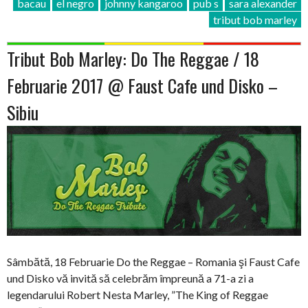
bacau
el negro
johnny kangaroo
pub s
sara alexander
tribut bob marley
Tribut Bob Marley: Do The Reggae / 18
Februarie 2017 @ Faust Cafe und Disko –
Sibiu
Sâmbătă, 18 Februarie Do the Reggae – Romania şi Faust Cafe
und Disko vă invită să celebrăm împreună a 71-a zi a
legendarului Robert Nesta Marley, ”The King of Reggae