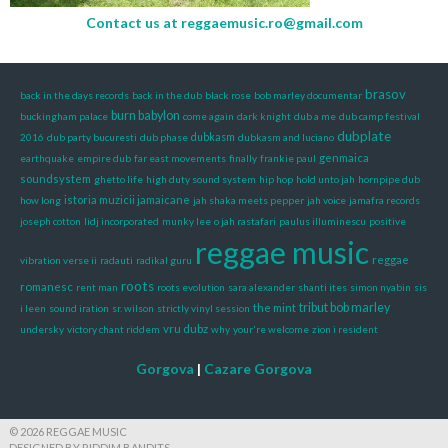
Contact us at
reggaemusic.ro@gmail.com
brasov
back in the days records
back in the dub
black rose
bob marley documentar
burn babylon
buckingham palace
come again
dark knight
dub a me
dub camp festival
dubplate
2016
dub party bucuresti
dub phase
dubkasm
dubkasm and luciano
genmaica
earthquake
empire dub
far east movements
finally
frankie paul
soundsystem
ghetto life
high duty sound system
hip hop
hold unto jah
hornpipe dub
istoria muzicii jamaicane
how long
jah shaka meets pepper
jah voice
jamafra records
joseph cotton
lidj incorporated
munky lee
o jah rastafari
paulus illuminescu
positive
reggae music
reggae
vibration verse ii
radauti
radikal guru
roots
romanesc
rent man
roots evolution
sara alexander
shanti ites
simon nyabin
sis
tribut bob marley
the mint
i leen
sound iration
sr. wilson
strictly vinyl session
vru dubz
undersky
victory chant riddem
why
your're welcome
zion i resident
Gorgova
|
Cazare Gorgova
© 2026 REGGAE MUSIC
DESIGNED BY RIDDIM BANDITS