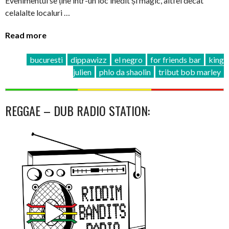
Evenimentul se ține într-un loc inedit și magic, altfel decât
celalalte localuri …
Read more
bucuresti
dippawizz
el negro
for friends bar
king
julien
phlo da shaolin
tribut bob marley
REGGAE – DUB RADIO STATION: