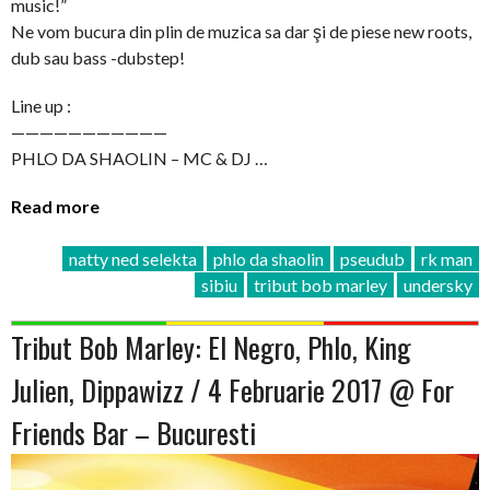
music!”
Ne vom bucura din plin de muzica sa dar şi de piese new roots,
dub sau bass -dubstep!
Line up :
———————————
PHLO DA SHAOLIN – MC & DJ …
Read more
natty ned selekta
phlo da shaolin
pseudub
rk man
sibiu
tribut bob marley
undersky
Tribut Bob Marley: El Negro, Phlo, King
Julien, Dippawizz / 4 Februarie 2017 @ For
Friends Bar – Bucuresti