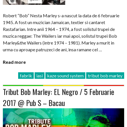
Robert “Bob” Nesta Marley s-a nascut la data de 6 februarie
1945. A fost un muzician Jamaican, textier si cantaret
Rastafarian. Intre anii 1964 – 1974, a fost solistul trupei de
muzica reggae: The Wailers iar mai apoi, solistul trupei Bob
Marley&the Wailers (intre 1974 – 1981). Marley a murit in
urma cu aproape patruzeci de ani, insa ramane cel …
Read more
fabrik
iasi
kaze sound system
tribut bob marley
Tribut Bob Marley: EL Negro / 5 Februarie
2017 @ Pub S – Bacau