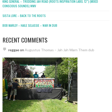
KING GENERAL – TRODDING JAH ROAD (ROOTS INSPIRATION LABEL 12″) (MIXED
CONSCIOUS SOUNDS).WMV
SISTA LORE – BACK TO THE ROOTS
BOB MARLEY – HAILE SELASSIE – WAR IN DUB
RECENT COMMENTS
reggae
on
Augustus Thomas – Jah Jah Warn Them dub