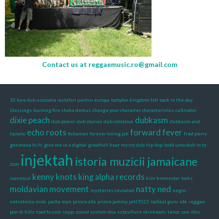
Contact us at
reggaemusic.ro@gmail.com
10 love dub
asociatia rastafari pentru europa
babylon kingdom fall
back in the day
blessings
burning fire
chaka demus
change your character characteristics
cultivator
dixie peach
dubkasm
dub power
dub stories
dub vibration
dubkasm and
echo roots
forward fever
luciano
fichaman
forever loving jah
fred perry
genmaica hi-hi
give me in a digital
greatfull
hear my cry dub
hip hop
hold unto dub
in to
injektah
istoria muzicii jamaicane
zion
kenny knots
king alpha records
ivanescul
kiro
kromestar
locks
moldavian movement
natty ned
mysteries revealed
negro
netrebnicu melc
pacha man
prince alla
prince jammy
prtl7022
radikal guru
rdk
reggae
pon di hills
road to zion
sepp
sound system dna
subculture skinheads
tenor saw
this