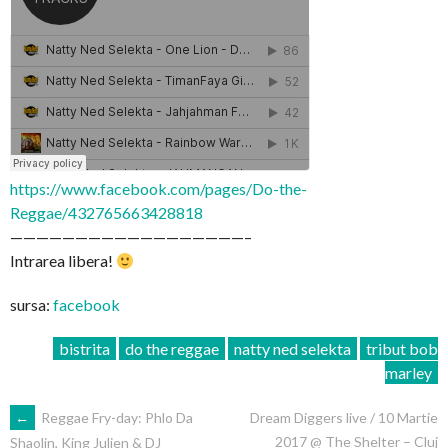
https://www.facebook.com/pages/Do-the-
Reggae/432765663428818
——————————————————–
Intrarea libera!
sursa:
facebook
bistrita
do the reggae
natty ned selekta
tribut bob
marley
POST
←
Reggae Fry-day: Phlo Da
Dream Diggers live / 10 Martie
2017 @ The Shelter – Cluj
Shaolin, King Julien & DJ