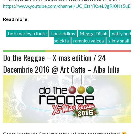
https://www.youtube.com/channel/UC_EtsYKxeL9gRI0Ns5uE
Read more
bob marley tribute
lion riddims
Megga Dillah
natty ned
selekta
ramnicu valcea
slimy snail
Do the Reggae – X-mas edition / 24
Decembrie 2016 @ Art Caffe – Alba Iulia
Cadoul nostru de Craciun pentru voi, este aceasta sesiune!