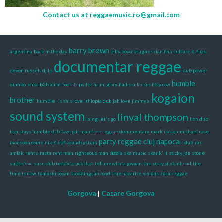
Contact us at
reggaemusic.ro@gmail.com
barry brown
argentina
back in the day
billy boyo
brugner
cian finn
culture
d-fuze
documentar reggae
devon russell
dj lp
dub power
humble
dumbo
enka b2b alien
footsteps
for h.i.m. glory
haile selassie
holy cow
kogaion
brother
humble i
is this love
ithiopia dub
jah love
jimmy a
sound system
linval thompson
laing
let's go
lion dub
lion stays humble dub
love jah
man free reggae documentary
mark iration
michael rose
party reggae cluj napoca
monsoon come
niki4
obf soundsystem
r dub
ras
amlak
rent a rasta
rent man
righteous man
sizzla
ska music
skank' it
sticky joe
stone
subfeleac
susu dub
teddy bruckshot
tell me whata gwaan
the story of skinhead
the
time is now
tomaski
toyan
trodding jah road
true nazarite
visions
zona reggae
Gorgova
|
Cazare Gorgova