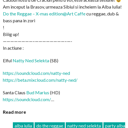
Am inceput la Brasov, urmeaza Sibiul si incheiem la Alba Iulia!
Do the Reggae – X-mas edition@Art Caffe
cu reggae, dub &
bass pana in zori
!
Biiig up!
————————–
————————–
—-
In actiune :
Elful
Natty Ned Selekta
(SB)
https://soundcloud.com/
natty-ned
https://beta.mixcloud.com/
natty-ned/
Santa Claus
Bud Marius
(HD)
https://soundcloud.com/
…
Read more
alba iulia
do the reggae
natty ned selekta
party alba