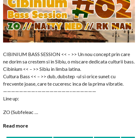
CIBINIUM BASS SESSION << – >> Un nou concept prin care
ne dorim sa crestem si in Sibiu, o miscare dedicata culturii bass.
Cibinium << – >> Sibiu in limba latina.
Cultura Bass << – >> dub, dubstep -ul si orice sunet cu
frecvente joase, care te cuceresc inca de la prima vibratie.
————————–
————————–
——————
Line up:
ZO (Subfeleac …
Read more