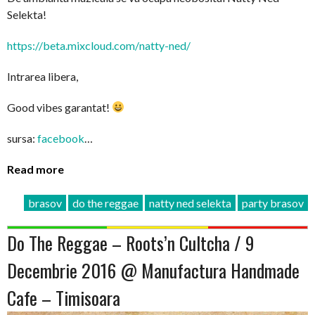
Selekta!
https://beta.mixcloud.com/
natty-ned/
Intrarea libera,
Good vibes garantat!
sursa:
facebook
…
Read more
brasov
do the reggae
natty ned selekta
party brasov
Do The Reggae – Roots’n Cultcha / 9
Decembrie 2016 @ Manufactura Handmade
Cafe – Timisoara