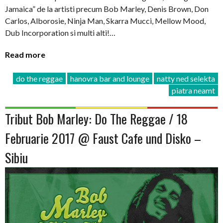
Jamaica” de la artisti precum Bob Marley, Denis Brown, Don
Carlos, Alborosie, Ninja Man, Skarra Mucci, Mellow Mood,
Dub Incorporation si multi alti!…
Read more
do the reggae
hanovra bar and lounge
natty ned selekta
piatra neamt
Tribut Bob Marley: Do The Reggae / 18
Februarie 2017 @ Faust Cafe und Disko –
Sibiu