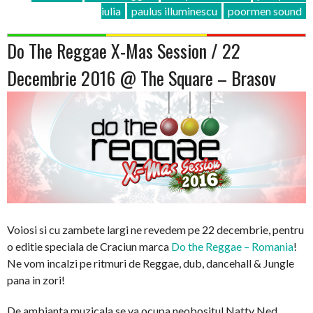
iulia
paulus illuminescu
poormen sound
Do The Reggae X-Mas Session / 22
Decembrie 2016 @ The Square – Brasov
Voiosi si cu zambete largi ne revedem pe 22 decembrie, pentru
o editie speciala de Craciun marca
Do the Reggae – Romania
!
Ne vom incalzi pe ritmuri de Reggae, dub, dancehall & Jungle
pana in zori!
De ambianta muzicala se va ocupa neobositul Natty Ned