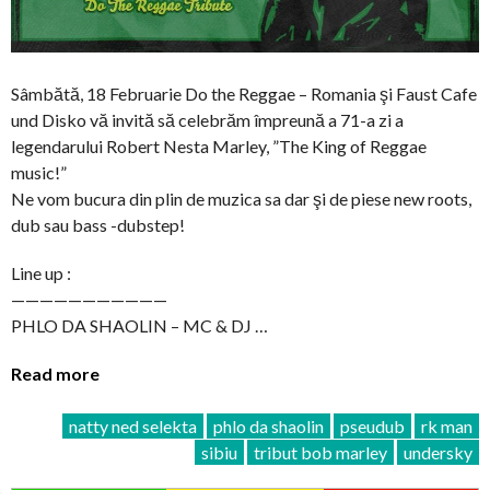
Sâmbătă, 18 Februarie Do the Reggae – Romania şi Faust Cafe
und Disko vă invită să celebrăm împreună a 71-a zi a
legendarului Robert Nesta Marley, ”The King of Reggae
music!”
Ne vom bucura din plin de muzica sa dar şi de piese new roots,
dub sau bass -dubstep!
Line up :
———————————
PHLO DA SHAOLIN – MC & DJ …
Read more
natty ned selekta
phlo da shaolin
pseudub
rk man
sibiu
tribut bob marley
undersky