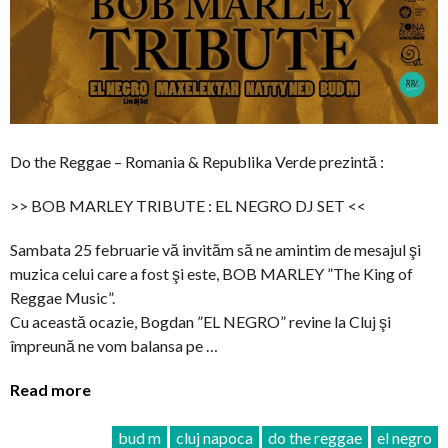
Do the Reggae – Romania & Republika Verde prezintă :
>> BOB MARLEY TRIBUTE : EL NEGRO DJ SET <<
Sambata 25 februarie vă invităm să ne amintim de mesajul şi
muzica celui care a fost şi este, BOB MARLEY ”The King of
Reggae Music”.
Cu această ocazie, Bogdan ”EL NEGRO” revine la Cluj şi
împreună ne vom balansa pe …
Read more
bud m
cluj napoca
do the reggae
el negro