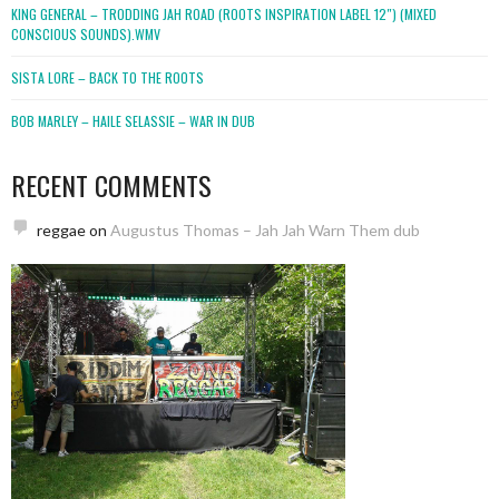
KING GENERAL – TRODDING JAH ROAD (ROOTS INSPIRATION LABEL 12″) (MIXED
CONSCIOUS SOUNDS).WMV
SISTA LORE – BACK TO THE ROOTS
BOB MARLEY – HAILE SELASSIE – WAR IN DUB
RECENT COMMENTS
reggae
on
Augustus Thomas – Jah Jah Warn Them dub