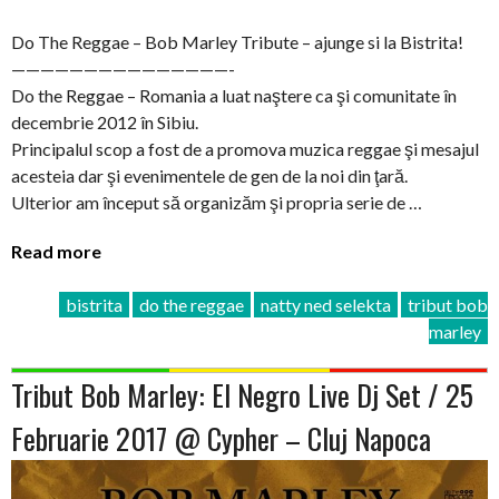
Do The Reggae – Bob Marley Tribute – ajunge si la Bistrita!
———————————————-
Do the Reggae – Romania a luat naştere ca şi comunitate în
decembrie 2012 în Sibiu.
Principalul scop a fost de a promova muzica reggae şi mesajul
acesteia dar şi evenimentele de gen de la noi din ţară.
Ulterior am început să organizăm şi propria serie de …
Read more
bistrita
do the reggae
natty ned selekta
tribut bob
marley
Tribut Bob Marley: El Negro Live Dj Set / 25
Februarie 2017 @ Cypher – Cluj Napoca