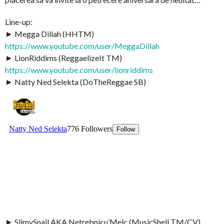
Line-up:
► Megga Dillah (HHTM)
https://www.youtube.com/user/MeggaDillah
► LionRiddims (ReggaelizeIt TM)
https://www.youtube.com/user/lionriddims
► Natty Ned Selekta (DoTheReggae SB)
► SlimySnail AKA Netrebnicu’Melc (MusicShell TM/CV)