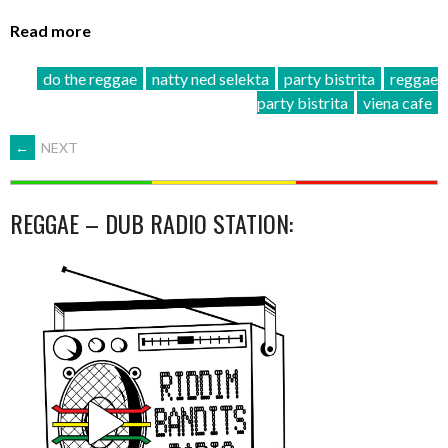
Read more
do the reggae
natty ned selekta
party bistrita
reggae
party bistrita
viena cafe
POSTS
←
NEXT
NAVIGATION
REGGAE – DUB RADIO STATION: