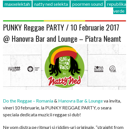
maxxelektah
natty ned selekta
poormen sound
republika
verde
PUNKY Reggae PARTY / 10 Februarie 2017
@ Hanovra Bar and Lounge – Piatra Neamt
Do the Reggae – Romania
&
Hanovra Bar & Lounge
va invita,
vineri 10 februarie, la PUNKY REGGAE PARTY, o seara
speciala dedicata muzicii reggae si dub!
Ne vom distra pe ritmuri si riddim-uri originale, ”straight from