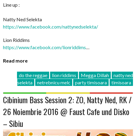
Line up :
Natty Ned Selekta
https://www.facebook.com/
nattynedselekta/
Lion Riddims
https://www.facebook.com/
lionriddims
…
Read more
do the reggae
lion riddims
Megga Dillah
natty ned
selekta
netrebnicu melc
party timisoara
timisoara
Cibinium Bass Session 2: ZO, Natty Ned, RK /
26 Noiembrie 2016 @ Faust Cafe und Disko
– Sibiu