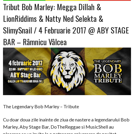
Tribut Bob Marley: Megga Dillah &
LionRiddims & Natty Ned Selekta &
SlimySnail / 4 Februarie 2017 @ ABY STAGE
BAR – Râmnicu Vâlcea
The Legendary Bob Marley – Tribute
Cu doar doua zile inainte de ziua de nastere a legendarului Bob
Marley, Aby Stage Bar, DoTheReggae si MusicShell au
placerea sa va invite la o petrecere aniversara de neuitat…