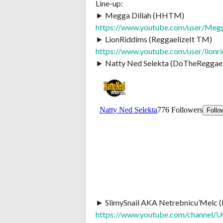
Line-up:
► Megga Dillah (HHTM)
https://www.youtube.com/user/Megg
► LionRiddims (ReggaelizeIt TM)
https://www.youtube.com/user/lionr
► Natty Ned Selekta (DoTheReggae
► SlimySnail AKA Netrebnicu’Melc 
https://www.youtube.com/channel