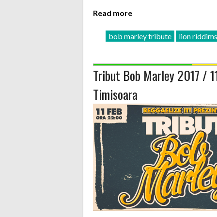
Read more
bob marley tribute
lion riddim
Tribut Bob Marley 2017 / 
Timisoara