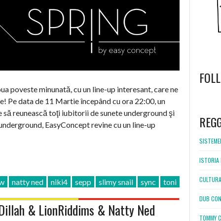
FOL
ua poveste minunată, cu un line-up interesant, care ne
e! Pe data de 11 Martie începând cu ora 22:00, un
WordPress
booking
să reunească toţi iubitorii de sunete underground şi
REG
underground, EasyConcept revine cu un line-up
SISTEMEL
ISTORIA 
CULTURA
ow
natty ned
niki4
sepp
slimy snail
sync
toni
DUB CON
Dillah & LionRiddims & Natty Ned
TOMMY C