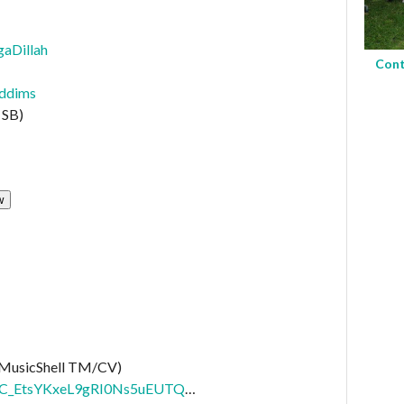
aDillah
Cont
iddims
 SB)
(MusicShell TM/CV)
/UC_EtsYKxeL9gRI0Ns5uEUTQ
…