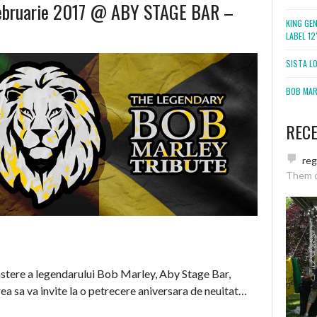
 Februarie 2017 @ ABY STAGE BAR –
KING GE
LABEL 1
SISTA L
BOB MARL
REC
re
Them 
nastere a legendarului Bob Marley, Aby Stage Bar,
 sa va invite la o petrecere aniversara de neuitat…