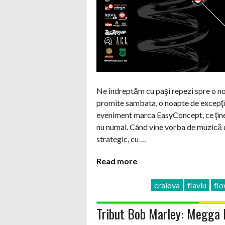
Ne îndreptăm cu paşi repezi spre o no
promite sambata, o noapte de excepţi
eveniment marca EasyConcept, ce ţine 
nu numai. Când vine vorba de muzică 
strategic, cu …
Read more
craiova
flaviu
fl
Tribut Bob Marley: Megga 