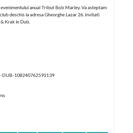
 a evenimentului anual Tribut Bob Marley. Va asteptam
club deschis la adresa Gheorghe Lazar 26. Invitati
l & Krak in Dub.
in-DUB-108240762591139
ims