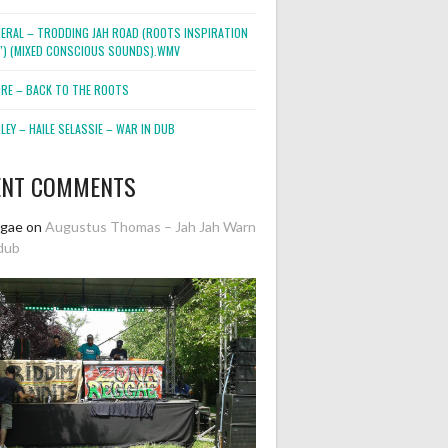
NERAL – TRODDING JAH ROAD (ROOTS INSPIRATION
2″) (MIXED CONSCIOUS SOUNDS).WMV
ORE – BACK TO THE ROOTS
EY – HAILE SELASSIE – WAR IN DUB
ENT COMMENTS
ggae
on
Augustus Thomas – Jah Jah Warn
dub