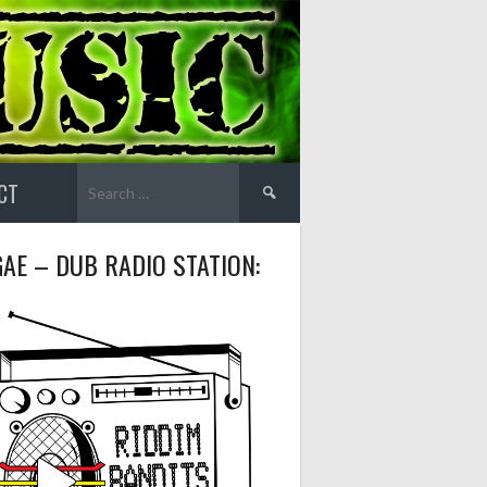
Search
CT
for:
AE – DUB RADIO STATION: