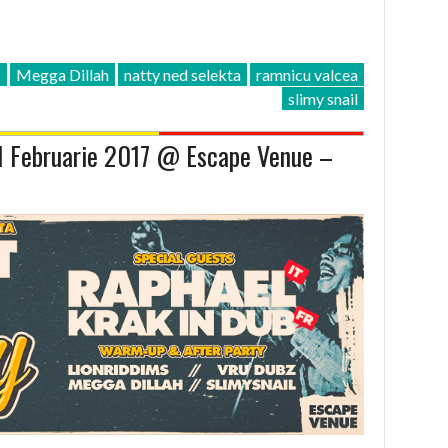
s
Megga Dillah
natty ned selekta
ramnicu valcea
slimy snail
11 Februarie 2017 @ Escape Venue –