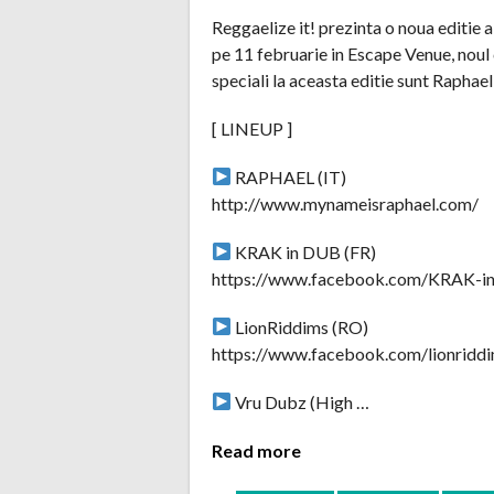
Reggaelize it! prezinta o noua editie
pe 11 februarie in Escape Venue, noul 
speciali la aceasta editie sunt Raphae
[ LINEUP ]
RAPHAEL (IT)
http://www.mynameisraphael.com/
KRAK in DUB (FR)
https://www.facebook.com/KRAK-
LionRiddims (RO)
https://www.facebook.com/lionridd
Vru Dubz (High …
Read more