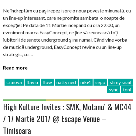
Ne îndreptăm cu paşi repezi spre o noua poveste minunată, cu
un line-up interesant, care ne promite sambata, o noapte de
excepţie! Pe data de 11 Martie începând cu ora 22:00, un
eveniment marca EasyConcept, ce ţine să reunească toţi
iubitorii de sunete underground şi nu numai. Când vine vorba
de muzică underground, EasyConcept revine cu un line-up
strategic, cu …
Read more
craiova
flaviu
flow
natty ned
niki4
sepp
slimy snail
sync
toni
High Kulture Invites : SMK, Motanu’ & MC44
/ 17 Martie 2017 @ Escape Venue –
Timisoara