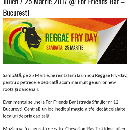
Julien / 25 Martie 2017 @ For Friends Bar –
Bucuresti
Sâmbătă, pe 25 Martie, ne reîntâlnim la un nou Reggae Fry-day,
pentru o petrecere dedicată acum mai mult genurilor new
roots și dancehall.
Evenimentul se ține la For Friends Bar (strada Sfinților nr 12,
București, Central), un loc inedit și magic, altfel decât celalalte
localuri de prin capitală.
Muzica va fi asigurată de către Chesarion, Ras T și King Julien.