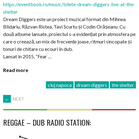
https://eventbook.ro/music/bilete-dream-diggers-live-at-the-
shelter
Dream Diggers este un proiect muzical format din Mihnea
Blidariu, Răzvan Ristea, Tavi Scurtu și Codin Orășeanu. Cu
două albume lansate, proiectul s-a evidențiat prin atmosfera pe
care o creează, un mix de frecvențe joase, ritmuri sincopate și
tonuri de chitare cu ecouri în dub.
Lansat în 2015, “Fear …
Read more
cluj napoca
dream diggers
the shelter
POSTS
←
NEXT
NAVIGATION
REGGAE – DUB RADIO STATION: