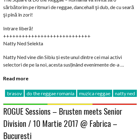
sărbătorim pe ritmuri de reggae, dancehall şi dub, de cu seară
şi pînă în zori!
Intrare liberă!
++++++++++++++++++++++++++++
Natty Ned Selekta
Natty Ned vine din Sibiu și este unul dintre cei mai activi
selectori de pe la noi, acesta susținând evenimente de-a …
Read more
brasov
do the reggae romania
muzica reggae
natty ned
ROGUE Sessions – Brusten meets Senior
Division / 10 Martie 2017 @ Fabrica –
Bucuresti