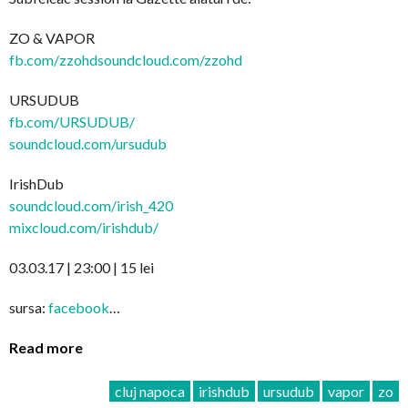
ZO & VAPOR
fb.com/
zzohdsoundcloud.com/zzohd
URSUDUB
fb.com/URSUDUB/
soundcloud.com/ursudub
IrishDub
soundcloud.com/irish_420
mixcloud.com/irishdub/
03.03.17 | 23:00 | 15 lei
sursa:
facebook
…
Read more
cluj napoca
irishdub
ursudub
vapor
zo