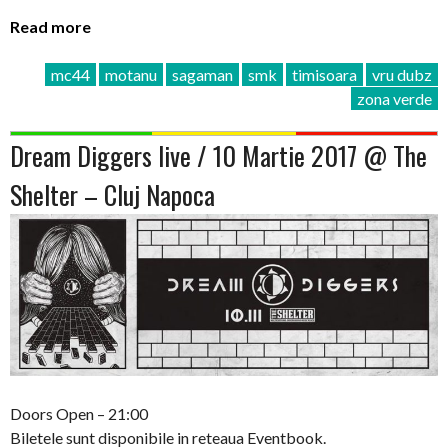
Read more
mc44
motanu
sagaman
smk
timisoara
vru dubz
zona verde
Dream Diggers live / 10 Martie 2017 @ The
Shelter – Cluj Napoca
Doors Open – 21:00
Biletele sunt disponibile in reteaua Eventbook.