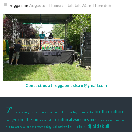
reggae
on
Augustus Thomas – Jah Jah Warn Them dub
Contact us at
reggaemusic.ro@gmail.com
7''
brother culture
arena
augustus thomas
bad mind
bob marley documentar
chu the jhu
cultural warriors music
cedry2k
costa del dub
dancehall festival
dj oldskull
digital selekta
disciples
digital consciousness records