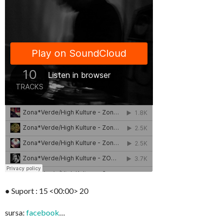
● Suport : 15 <00:00> 20
sursa:
facebook
…