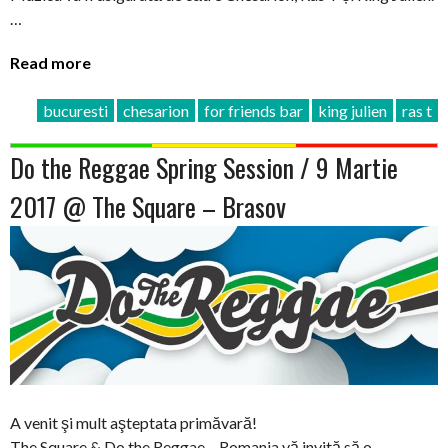
…
Read more
bucuresti
chesarion
for friends bar
king julien
ras t
Do the Reggae Spring Session / 9 Martie
2017 @ The Square – Brasov
A venit şi mult aşteptata primăvară!
The Square & Do the Reggae – Romania vă invită să o