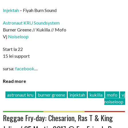
Injektah
– Fiyah Burn Sound
Astronaut KRU Soundsystem
Burner Greene // Kukilla // Mofo
Vj
Noiseloop
Start la 22
15 lei support
sursa:
facebook
…
Read more
astronaut kru
burner greene
injektah
kukilla
mofo
vj
noiseloop
Reggae Fry-day: Chesarion, Ras T & King