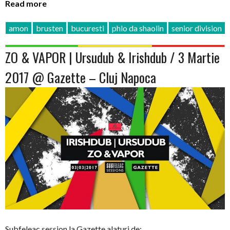
Read more
amon
brusten
bucuresti
phlo da shaolin
senior division
ZO & VAPOR | Ursudub & Irishdub / 3 Martie
2017 @ Gazette – Cluj Napoca
Subfeleac session la Gazette alaturi de: