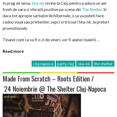
In prag de iarna,
Ska-nk
revine la Cluj, pentru a aduce un aer
fresh de vara si vibratii pozitive pe scena din
The Shelter
. Si
daca tot apropie sarbatorile hibernale, o sa va puteti face
cadou voua sau prietenilor, sepci si tricouri Ska-nk, la preturi
promotionale.
Tinand cont ca va fi o zi de vineri, vor fi alaturi baietii …
Read more
cluj napoca
party cluj
ska-nk
the shelter
Made From Scratch – Roots Edition /
24 Noiembrie @ The Shelter Cluj-Napoca