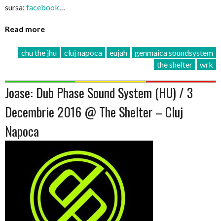
sursa:
facebook
…
Read more
chu the jhu
cluj napoca
eujah
genmaica soundsystem
the shelter
wrk
Joase: Dub Phase Sound System (HU) / 3
Decembrie 2016 @ The Shelter – Cluj
Napoca