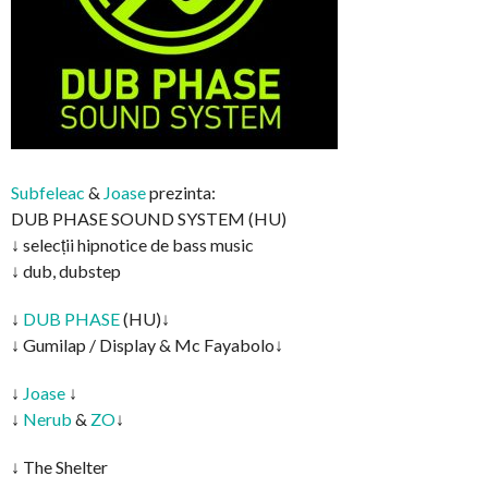
Subfeleac
&
Joase
prezinta:
DUB PHASE SOUND SYSTEM (HU)
↓ selecții hipnotice de bass music
↓ dub, dubstep
↓
DUB PHASE
(HU)↓
↓ Gumilap / Display & Mc Fayabolo↓
↓
Joase
↓
↓
Nerub
&
ZO
↓
↓ The Shelter