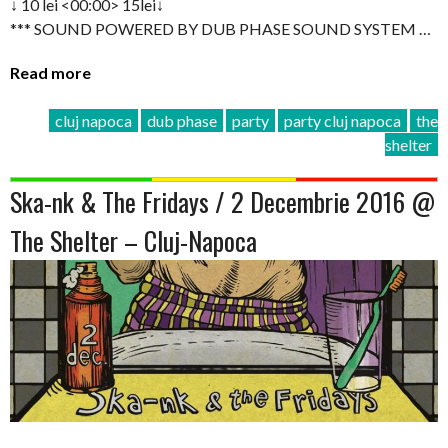
↓ 10 lei <00:00> 15lei↓
*** SOUND POWERED BY DUB PHASE SOUND SYSTEM …
Read more
cluj napoca
dub phase
party
party cluj napoca
the
shelter
Ska-nk & The Fridays / 2 Decembrie 2016 @
The Shelter – Cluj-Napoca