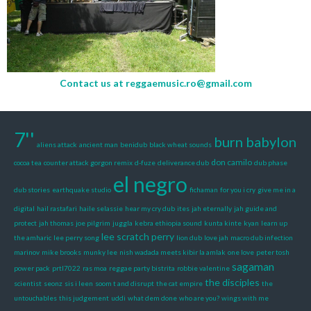
Contact us at
reggaemusic.ro@gmail.com
7''
burn babylon
aliens attack
ancient man
benidub
black wheat sounds
don camilo
cocoa tea
counter attack gorgon remix
d-fuze
deliverance dub
dub phase
el negro
dub stories
earthquake studio
fichaman
for you i cry
give me in a
digital
hail rastafari
haile selassie
hear my cry dub
ites
jah eternally
jah guide and
protect
jah thomas
joe pilgrim
juggla
kebra ethiopia sound
kunta kinte
kyan
learn up
lee scratch perry
the amharic
lee perry song
lion dub
love jah
macro dub infection
marinov
mike brooks
munky lee
nish wadada meets kibir la amlak
one love
peter tosh
sagaman
power pack
prtl7022
ras moa
reggae party bistrita
robbie valentine
the disciples
scientist
seonz
sis i leen
soom t and disrupt
the cat empire
the
untouchables
this judgement
uddi
what dem done
who are you?
wings with me