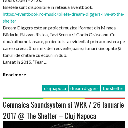
Doors Open – 21:00
Biletele sunt disponibile in reteaua Eventbook.
https://eventbook.ro/music/bilete-dream-diggers-live-at-the-
shelter
Dream Diggers este un proiect muzical format din Mihnea
Blidariu, Răzvan Ristea, Tavi Scurtu și Codin Orășeanu. Cu
două albume lansate, proiectul s-a evidențiat prin atmosfera pe
care o creează, un mix de frecvențe joase, ritmuri sincopate și
tonuri de chitare cu ecouri în dub.
Lansat în 2015, “Fear …
Read more
cluj napoca
dream diggers
the shelter
Genmaica Soundsystem si WRK / 26 Ianuarie
2017 @ The Shelter – Cluj Napoca