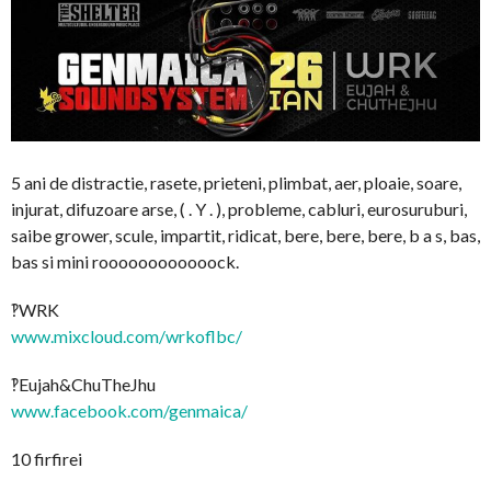
5 ani de distractie, rasete, prieteni, plimbat, aer, ploaie, soare,
injurat, difuzoare arse, ( . Y . ), probleme, cabluri, eurosuruburi,
saibe grower, scule, impartit, ridicat, bere, bere, bere, b a s, bas,
bas si mini roooooooooooock.
‽WRK
www.mixcloud.com/wrkoflbc/
‽Eujah&ChuTheJhu
www.facebook.com/genmaica/
10 firfirei