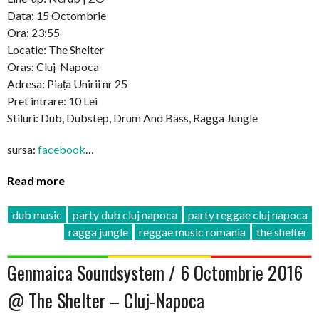
Data: 15 Octombrie
Ora: 23:55
Locatie: The Shelter
Oras: Cluj-Napoca
Adresa: Piața Unirii nr 25
Pret intrare: 10 Lei
Stiluri: Dub, Dubstep, Drum And Bass, Ragga Jungle
sursa:
facebook
…
Read more
dub music
party dub cluj napoca
party reggae cluj napoca
ragga jungle
reggae music romania
the shelter
Genmaica Soundsystem / 6 Octombrie 2016
@ The Shelter – Cluj-Napoca