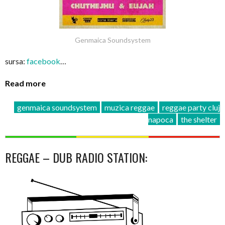
Genmaica Soundsystem
sursa:
facebook
…
Read more
genmaica soundsystem
muzica reggae
reggae party cluj
napoca
the shelter
REGGAE – DUB RADIO STATION: