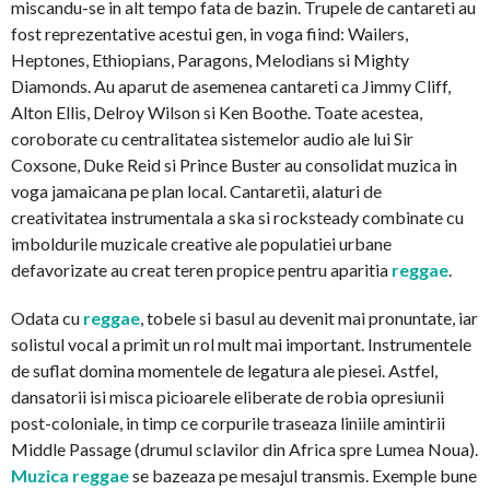
miscandu-se in alt tempo fata de bazin. Trupele de cantareti au
fost reprezentative acestui gen, in voga fiind: Wailers,
Heptones, Ethiopians, Paragons, Melodians si Mighty
Diamonds. Au aparut de asemenea cantareti ca Jimmy Cliff,
Alton Ellis, Delroy Wilson si Ken Boothe. Toate acestea,
coroborate cu centralitatea sistemelor audio ale lui Sir
Coxsone, Duke Reid si Prince Buster au consolidat muzica in
voga jamaicana pe plan local. Cantaretii, alaturi de
creativitatea instrumentala a ska si rocksteady combinate cu
imboldurile muzicale creative ale populatiei urbane
defavorizate au creat teren propice pentru aparitia
reggae
.
Odata cu
reggae
, tobele si basul au devenit mai pronuntate, iar
solistul vocal a primit un rol mult mai important. Instrumentele
de suflat domina momentele de legatura ale piesei. Astfel,
dansatorii isi misca picioarele eliberate de robia opresiunii
post-coloniale, in timp ce corpurile traseaza liniile amintirii
Middle Passage (drumul sclavilor din Africa spre Lumea Noua).
Muzica reggae
se bazeaza pe mesajul transmis. Exemple bune