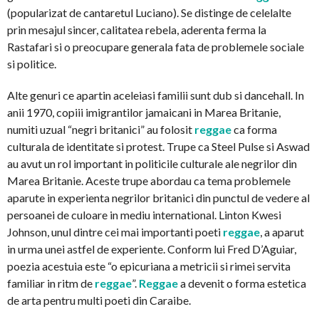
(popularizat de cantaretul Luciano). Se distinge de celelalte
prin mesajul sincer, calitatea rebela, aderenta ferma la
Rastafari si o preocupare generala fata de problemele sociale
si politice.
Alte genuri ce apartin aceleiasi familii sunt dub si dancehall. In
anii 1970, copiii imigrantilor jamaicani in Marea Britanie,
numiti uzual “negri britanici” au folosit
reggae
ca forma
culturala de identitate si protest. Trupe ca Steel Pulse si Aswad
au avut un rol important in politicile culturale ale negrilor din
Marea Britanie. Aceste trupe abordau ca tema problemele
aparute in experienta negrilor britanici din punctul de vedere al
persoanei de culoare in mediu international. Linton Kwesi
Johnson, unul dintre cei mai importanti poeti
reggae
, a aparut
in urma unei astfel de experiente. Conform lui Fred D’Aguiar,
poezia acestuia este “o epicuriana a metricii si rimei servita
familiar in ritm de
reggae
”.
Reggae
a devenit o forma estetica
de arta pentru multi poeti din Caraibe.