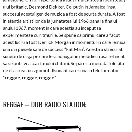
ului britanic, Desmond Dekker. Cel putin in Jamaica, insa,
succesul acestui gen de muzica a fost de scurta durata. A fost
in atentia artistilor de la jumatatea lui 1966 pana la finalul
anului 1967, moment in care acestia au inceput sa
experimenteze cu ritmurile. Se spune ca primul care a facut
acest lucru a fost Derrick Morgan in momentul in care remixa
una din piesele sale de success “Fat Man”. Acesta a strecurat
sunete de orga pe care le-a adaugat in melodie in asa fel incat
sa se potriveasca ritmului chitarii. Se pare ca metoda folosita
de el a creat un zgomot disonant care suna in felul urmator
“
reggae
,
reggae
,
reggae
”.
REGGAE – DUB RADIO STATION: