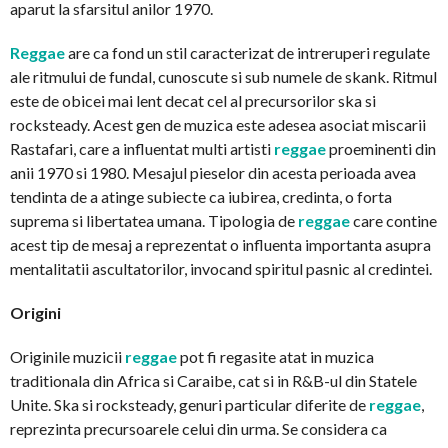
aparut la sfarsitul anilor 1970.
Reggae
are ca fond un stil caracterizat de intreruperi regulate
ale ritmului de fundal, cunoscute si sub numele de skank. Ritmul
este de obicei mai lent decat cel al precursorilor ska si
rocksteady. Acest gen de muzica este adesea asociat miscarii
Rastafari, care a influentat multi artisti
reggae
proeminenti din
anii 1970 si 1980. Mesajul pieselor din acesta perioada avea
tendinta de a atinge subiecte ca iubirea, credinta, o forta
suprema si libertatea umana. Tipologia de
reggae
care contine
acest tip de mesaj a reprezentat o influenta importanta asupra
mentalitatii ascultatorilor, invocand spiritul pasnic al credintei.
Origini
Originile muzicii
reggae
pot fi regasite atat in muzica
traditionala din Africa si Caraibe, cat si in R&B-ul din Statele
Unite. Ska si rocksteady, genuri particular diferite de
reggae
,
reprezinta precursoarele celui din urma. Se considera ca