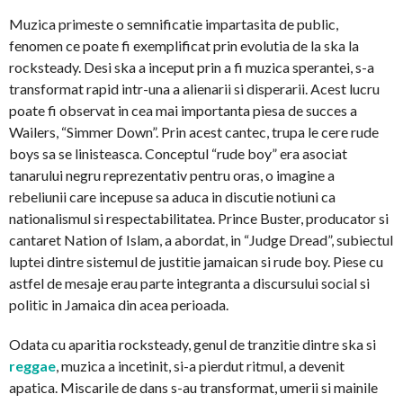
Muzica primeste o semnificatie impartasita de public,
fenomen ce poate fi exemplificat prin evolutia de la ska la
rocksteady. Desi ska a inceput prin a fi muzica sperantei, s-a
transformat rapid intr-una a alienarii si disperarii. Acest lucru
poate fi observat in cea mai importanta piesa de succes a
Wailers, “Simmer Down”. Prin acest cantec, trupa le cere rude
boys sa se linisteasca. Conceptul “rude boy” era asociat
tanarului negru reprezentativ pentru oras, o imagine a
rebeliunii care incepuse sa aduca in discutie notiuni ca
nationalismul si respectabilitatea. Prince Buster, producator si
cantaret Nation of Islam, a abordat, in “Judge Dread”, subiectul
luptei dintre sistemul de justitie jamaican si rude boy. Piese cu
astfel de mesaje erau parte integranta a discursului social si
politic in Jamaica din acea perioada.
Odata cu aparitia rocksteady, genul de tranzitie dintre ska si
reggae
, muzica a incetinit, si-a pierdut ritmul, a devenit
apatica. Miscarile de dans s-au transformat, umerii si mainile