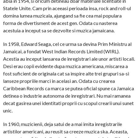
abia in 1954, si oricum detineau doar materiale licentiate in
Statele Unite. Cam prin aceeasi perioada insa, rock and roll-ul
domina lumea muzicala, ajungand sa fie cea mai populara
forma de divertisment de acest gen. Odata cu nasterea
acestuia a inceput sa se dezvolte si muzica jamaicana.
In 1958, Edward Seaga, cel ce urma sa devina Prim Ministru al
Jamaicai, a fondat West Indian Records Limited (WIRL).
Acestia au inceput lansarea de inregistrari ale unor artisti locali.
Desi erau copii evidente dupa muzica americana, miscarea a
fost suficient de originala cat sa inspire alte trei grupuri sa-si
lanseze propriile marci in acelasi an. Odata cu crearea
Caribbean Records ca marca se putea oficial spune ca Jamaica
detinea o industrie autonoma de inregistrari. Nu mai ramanea
decat gasirea unei identitati proprii cu scopul crearii unui sunet
unic.
In 1960, muzicienii, deja satui de a mai imita inregistrarile
artistilor americani, au reusit sa creeze muzica ska. Aceasta,