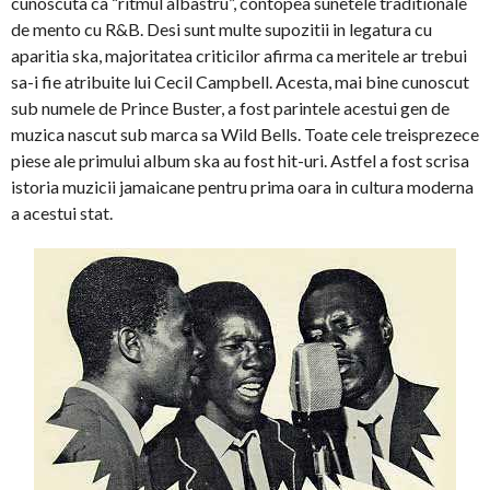
cunoscuta ca “ritmul albastru”, contopea sunetele traditionale
de mento cu R&B. Desi sunt multe supozitii in legatura cu
aparitia ska, majoritatea criticilor afirma ca meritele ar trebui
sa-i fie atribuite lui Cecil Campbell. Acesta, mai bine cunoscut
sub numele de Prince Buster, a fost parintele acestui gen de
muzica nascut sub marca sa Wild Bells. Toate cele treisprezece
piese ale primului album ska au fost hit-uri. Astfel a fost scrisa
istoria muzicii jamaicane pentru prima oara in cultura moderna
a acestui stat.