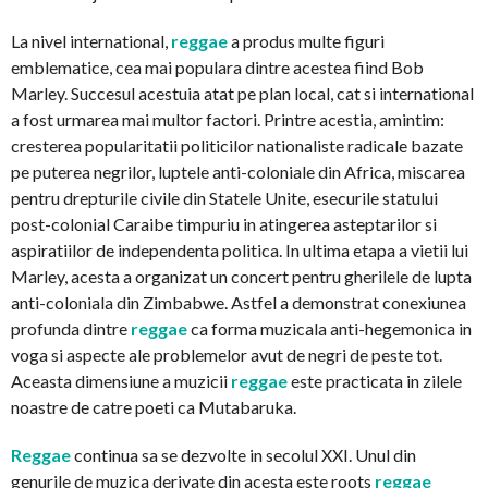
La nivel international,
reggae
a produs multe figuri
emblematice, cea mai populara dintre acestea fiind Bob
Marley. Succesul acestuia atat pe plan local, cat si international
a fost urmarea mai multor factori. Printre acestia, amintim:
cresterea popularitatii politicilor nationaliste radicale bazate
pe puterea negrilor, luptele anti-coloniale din Africa, miscarea
pentru drepturile civile din Statele Unite, esecurile statului
post-colonial Caraibe timpuriu in atingerea asteptarilor si
aspiratiilor de independenta politica. In ultima etapa a vietii lui
Marley, acesta a organizat un concert pentru gherilele de lupta
anti-coloniala din Zimbabwe. Astfel a demonstrat conexiunea
profunda dintre
reggae
ca forma muzicala anti-hegemonica in
voga si aspecte ale problemelor avut de negri de peste tot.
Aceasta dimensiune a muzicii
reggae
este practicata in zilele
noastre de catre poeti ca Mutabaruka.
Reggae
continua sa se dezvolte in secolul XXI. Unul din
genurile de muzica derivate din acesta este roots
reggae