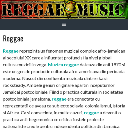
Skip
to
content
Reggae
Reggae
reprezinta un fenomen muzical complex afro-jamaican
al secolului XX care a influentat profund si la nivel global
cultura muzicii in voga.
Muzica reggae
dateaza din anii 1970 si
este un gen de productie culturala afro-americana din perioada
moderna. Nascut din confluenta muzicala dintre ska si
rocksteady. Ambele genuri originare apartin inceputurilor
Jamaicai postcoloniale. Fiind o practica culturala in societatea
postcoloniala jamaicana,
reggae
era conectata cu
reprezentatii ce aveau ca subiecte sclavia, colonialismul, istoria
si Africa. Ca si consecinta, in multe cazuri,
reggae
a devenit o
practica anti-hegemonica ce critica fostele proiecte
nationaliste creole pentru independenta politica din Jamaica.