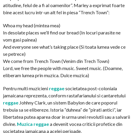
atitudine, felul de a fi al oamenilor”. Marley a exprimat foarte
bine acest lucru intr-un alt fel in piesa “Trench Town”:
Whoa my head (mintea mea)
In desolate places we’ll find our bread (In locuri parasite ne
vom gasi painea)
And everyone see what’s taking place (Si toata lumea vede ce
se petrece)
We come from Trench Town (Venim din Trech Town)
Lord, we free the people with music. Sweet music. (Doamne,
eliberam lumea prin muzica. Dulce muzica)
Pentru multi muzicieni
reggae
societatea post-coloniala
jamaicana reprezenta, conform rastafarianului si cantaretului
reggae
Johhny Clark, un sistem Babylon de care poporul
trebuia sa se elibereze. Istoria “duhnea” de “pirati antici”, iar
libertatea putea aparea doar in urma unei revolutii sau a salvarii
divine.
Muzica reggae
a devenit vocea criticii profetice din
societatea jamaicana a acelei perioade.