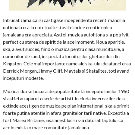
Intrucat Jamaica isi castigase independenta recent, mandria
nationala era la cote inalte si astfel orice creatie unica
jamaicana era apreciata. Astfel, muzica autohtona s-a potrivit
perfect cu starea de spirit de la acel moment. Noua aparitie,
ska, a avut succes, fiind o muzica pentru clasa muncitoare, a
oamenilor de rand, in special a locuitorilor ghetourilor din
Kingston. Cele mai importante nume ale ska-ului de atunci erau
Derrick Morgan, Jimmy Cliff, Maytals si Skatalites, toti avand
inceputuri modeste.
Muzica ska se bucura de popularitate la inceputul anilor 1960
si astfel au aparut o serie de artisti. In ciuda incercarilor de a
extinde acest gen de muzica pe plan international, ska a primit
foarte putina atentie in afara granitelor tarii native. Exceptia a
fost Marea Britanie, insa acest lucru s-a datorat faptului ca
acolo exista o mare comunitate jamaicana.