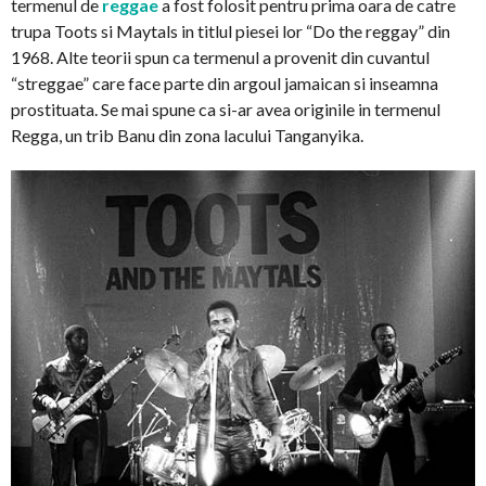
termenul de
reggae
a fost folosit pentru prima oara de catre
trupa Toots si Maytals in titlul piesei lor “Do the reggay” din
1968. Alte teorii spun ca termenul a provenit din cuvantul
“streggae” care face parte din argoul jamaican si inseamna
prostituata. Se mai spune ca si-ar avea originile in termenul
Regga, un trib Banu din zona lacului Tanganyika.