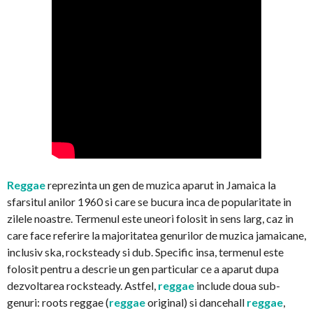
Reggae
reprezinta un gen de muzica aparut in Jamaica la
sfarsitul anilor 1960 si care se bucura inca de popularitate in
zilele noastre. Termenul este uneori folosit in sens larg, caz in
care face referire la majoritatea genurilor de muzica jamaicane,
inclusiv ska, rocksteady si dub. Specific insa, termenul este
folosit pentru a descrie un gen particular ce a aparut dupa
dezvoltarea rocksteady. Astfel,
reggae
include doua sub-
genuri: roots reggae (
reggae
original) si dancehall
reggae
,