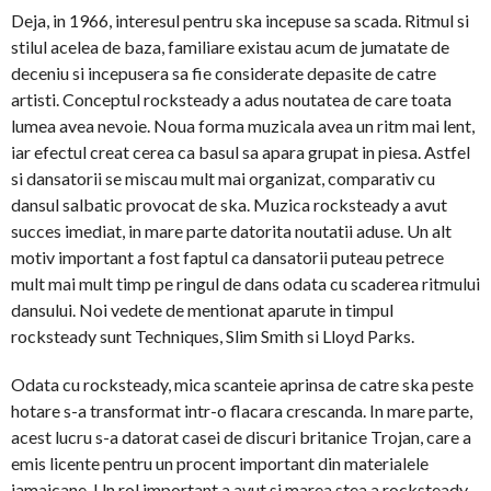
Deja, in 1966, interesul pentru ska incepuse sa scada. Ritmul si
stilul acelea de baza, familiare existau acum de jumatate de
deceniu si incepusera sa fie considerate depasite de catre
artisti. Conceptul rocksteady a adus noutatea de care toata
lumea avea nevoie. Noua forma muzicala avea un ritm mai lent,
iar efectul creat cerea ca basul sa apara grupat in piesa. Astfel
si dansatorii se miscau mult mai organizat, comparativ cu
dansul salbatic provocat de ska. Muzica rocksteady a avut
succes imediat, in mare parte datorita noutatii aduse. Un alt
motiv important a fost faptul ca dansatorii puteau petrece
mult mai mult timp pe ringul de dans odata cu scaderea ritmului
dansului. Noi vedete de mentionat aparute in timpul
rocksteady sunt Techniques, Slim Smith si Lloyd Parks.
Odata cu rocksteady, mica scanteie aprinsa de catre ska peste
hotare s-a transformat intr-o flacara crescanda. In mare parte,
acest lucru s-a datorat casei de discuri britanice Trojan, care a
emis licente pentru un procent important din materialele
jamaicane. Un rol important a avut si marea stea a rocksteady-