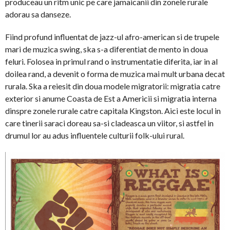
produceau un ritm unic pe care jamaicanii din zonele rurale
adorau sa danseze.
Fiind profund influentat de jazz-ul afro-american si de trupele
mari de muzica swing, ska s-a diferentiat de mento in doua
feluri. Folosea in primul rand o instrumentatie diferita, iar in al
doilea rand, a devenit o forma de muzica mai mult urbana decat
rurala. Ska a reiesit din doua modele migratorii: migratia catre
exterior si anume Coasta de Est a Americii si migratia interna
dinspre zonele rurale catre capitala Kingston. Aici este locul in
care tinerii saraci doreau sa-si cladeasca un viitor, si astfel in
drumul lor au adus influentele culturii folk-ului rural.