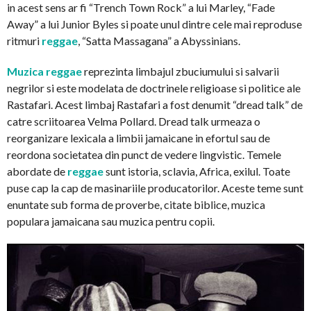
in acest sens ar fi “Trench Town Rock” a lui Marley, “Fade
Away” a lui Junior Byles si poate unul dintre cele mai reproduse
ritmuri
reggae
, “Satta Massagana” a Abyssinians.
Muzica reggae
reprezinta limbajul zbuciumului si salvarii
negrilor si este modelata de doctrinele religioase si politice ale
Rastafari. Acest limbaj Rastafari a fost denumit “dread talk” de
catre scriitoarea Velma Pollard. Dread talk urmeaza o
reorganizare lexicala a limbii jamaicane in efortul sau de
reordona societatea din punct de vedere lingvistic. Temele
abordate de
reggae
sunt istoria, sclavia, Africa, exilul. Toate
puse cap la cap de masinariile producatorilor. Aceste teme sunt
enuntate sub forma de proverbe, citate biblice, muzica
populara jamaicana sau muzica pentru copii.