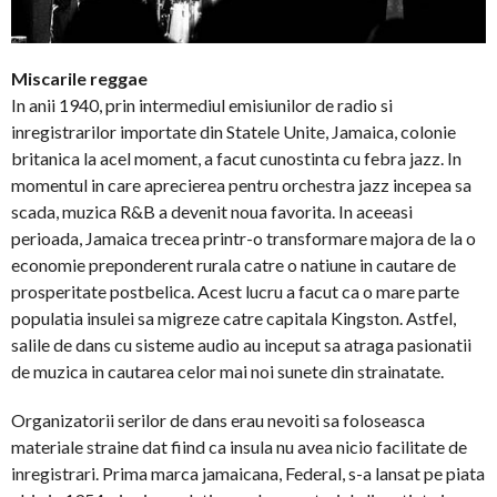
Miscarile reggae
In anii 1940, prin intermediul emisiunilor de radio si
inregistrarilor importate din Statele Unite, Jamaica, colonie
britanica la acel moment, a facut cunostinta cu febra jazz. In
momentul in care aprecierea pentru orchestra jazz incepea sa
scada, muzica R&B a devenit noua favorita. In aceeasi
perioada, Jamaica trecea printr-o transformare majora de la o
economie preponderent rurala catre o natiune in cautare de
prosperitate postbelica. Acest lucru a facut ca o mare parte
populatia insulei sa migreze catre capitala Kingston. Astfel,
salile de dans cu sisteme audio au inceput sa atraga pasionatii
de muzica in cautarea celor mai noi sunete din strainatate.
Organizatorii serilor de dans erau nevoiti sa foloseasca
materiale straine dat fiind ca insula nu avea nicio facilitate de
inregistrari. Prima marca jamaicana, Federal, s-a lansat pe piata