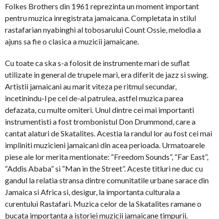
Folkes Brothers din 1961 reprezinta un moment important
pentru muzica inregistrata jamaicana. Completata in stilul
rastafarian nyabinghi al tobosarului Count Ossie, melodia a
ajuns sa fie o clasica a muzicii jamaicane.
Cu toate ca ska s-a folosit de instrumente mari de suflat
utilizate in general de trupele mari, era diferit de jazz si swing.
Artistii jamaicani au marit viteza pe ritmul secundar,
incetinindu-l pe cel de-al patrulea, astfel muzica parea
defazata, cu multe omiteri. Unul dintre cei mai importanti
instrumentisti a fost trombonistul Don Drummond, care a
cantat alaturi de Skatalites. Acestia la randul lor au fost cei mai
impliniti muzicieni jamaicani din acea perioada. Urmatoarele
piese ale lor merita mentionate: “Freedom Sounds”, “Far East”,
“Addis Ababa” si “Man in the Street”. Aceste titluri ne duc cu
gandul la relatia stransa dintre comunitatile urbane sarace din
Jamaica si Africa si, desigur, la importanta culturala a
curentului Rastafari. Muzica celor de la Skatalites ramane o
bucata importanta a istoriei muzicii jamaicane timpurii.