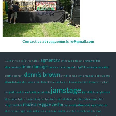
Contact us at
reggaemusic.ro@gmail.com
agmantav
1976
africa i call
african stars
anthony b
autumn promo mix
bbc
brain damage
documentary
brusten
conrad crystal
cplp001
cultivator
dancehall
dennis brown
party bucuresti
don't let me down
dread out deh dub
dub
down babylon
dub roman
dubik
dubkasm and luciano
human machine
hypocrites
jah is
jamstage
so good the dub machinist
jah jah dub
joyfull dub
jungle roots
dub
junior byles
kai dub
king tubbys
lambs bread
liberation step
lidj incorporated
muzica reggae veche
mighty cricket
myrie and pablo skanking
mysteries
dub
natural high dubs
nishka
oh jah
rafa redvolcon
rastafari is the head
robinson