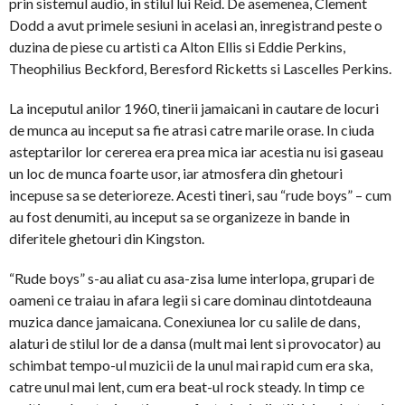
prin sistemul audio, in stilul lui Reid. De asemenea, Clement
Dodd a avut primele sesiuni in acelasi an, inregistrand peste o
duzina de piese cu artisti ca Alton Ellis si Eddie Perkins,
Theophilius Beckford, Beresford Ricketts si Lascelles Perkins.
La inceputul anilor 1960, tinerii jamaicani in cautare de locuri
de munca au inceput sa fie atrasi catre marile orase. In ciuda
asteptarilor lor cererea era prea mica iar acestia nu isi gaseau
un loc de munca foarte usor, iar atmosfera din ghetouri
incepuse sa se deterioreze. Acesti tineri, sau “rude boys” – cum
au fost denumiti, au inceput sa se organizeze in bande in
diferitele ghetouri din Kingston.
“Rude boys” s-au aliat cu asa-zisa lume interlopa, grupari de
oameni ce traiau in afara legii si care dominau dintotdeauna
muzica dance jamaicana. Conexiunea lor cu salile de dans,
alaturi de stilul lor de a dansa (mult mai lent si provocator) au
schimbat tempo-ul muzicii de la unul mai rapid cum era ska,
catre unul mai lent, cum era beat-ul rock steady. In timp ce