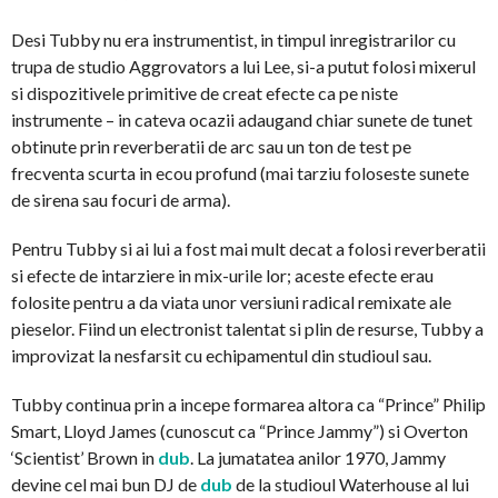
Desi Tubby nu era instrumentist, in timpul inregistrarilor cu
trupa de studio Aggrovators a lui Lee, si-a putut folosi mixerul
si dispozitivele primitive de creat efecte ca pe niste
instrumente – in cateva ocazii adaugand chiar sunete de tunet
obtinute prin reverberatii de arc sau un ton de test pe
frecventa scurta in ecou profund (mai tarziu foloseste sunete
de sirena sau focuri de arma).
Pentru Tubby si ai lui a fost mai mult decat a folosi reverberatii
si efecte de intarziere in mix-urile lor; aceste efecte erau
folosite pentru a da viata unor versiuni radical remixate ale
pieselor. Fiind un electronist talentat si plin de resurse, Tubby a
improvizat la nesfarsit cu echipamentul din studioul sau.
Tubby continua prin a incepe formarea altora ca “Prince” Philip
Smart, Lloyd James (cunoscut ca “Prince Jammy”) si Overton
‘Scientist’ Brown in
dub
. La jumatatea anilor 1970, Jammy
devine cel mai bun DJ de
dub
de la studioul Waterhouse al lui