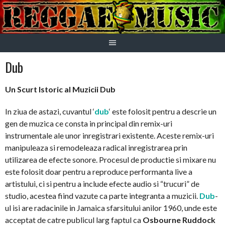
Skip
to
content
Dub
Un Scurt Istoric al Muzicii Dub
In ziua de astazi, cuvantul ‘
dub
‘ este folosit pentru a descrie un
gen de muzica ce consta in principal din remix-uri
instrumentale ale unor inregistrari existente. Aceste remix-uri
manipuleaza si remodeleaza radical inregistrarea prin
utilizarea de efecte sonore. Procesul de productie si mixare nu
este folosit doar pentru a reproduce performanta live a
artistului, ci si pentru a include efecte audio si “trucuri” de
studio, acestea fiind vazute ca parte integranta a muzicii.
Dub
-
ul isi are radacinile in Jamaica sfarsitului anilor 1960, unde este
acceptat de catre publicul larg faptul ca
Osbourne Ruddock