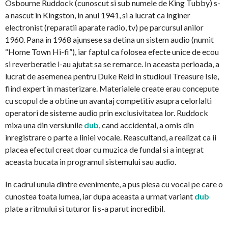
Osbourne Ruddock (cunoscut si sub numele de King Tubby) s-
a nascut in Kingston, in anul 1941, si a lucrat ca inginer
electronist (reparatii aparate radio, tv) pe parcursul anilor
1960. Pana in 1968 ajunsese sa detina un sistem audio (numit
“Home Town Hi-fi”), iar faptul ca folosea efecte unice de ecou
si reverberatie l-au ajutat sa se remarce. In aceasta perioada, a
lucrat de asemenea pentru Duke Reid in studioul Treasure Isle,
fiind expert in masterizare. Materialele create erau concepute
cu scopul de a obtine un avantaj competitiv asupra celorlalti
operatori de sisteme audio prin exclusivitatea lor. Ruddock
mixa una din versiunile
dub
, cand accidental, a omis din
inregistrare o parte a liniei vocale. Reascultand, a realizat ca ii
placea efectul creat doar cu muzica de fundal si a integrat
aceasta bucata in programul sistemului sau audio.
In cadrul unuia dintre evenimente, a pus piesa cu vocal pe care o
cunostea toata lumea, iar dupa aceasta a urmat variant
dub
plate a ritmului si tuturor li s-a parut incredibil.