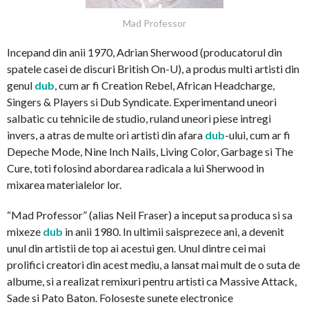
Mad Professor
Incepand din anii 1970, Adrian Sherwood (producatorul din
spatele casei de discuri British On-U), a produs multi artisti din
genul
dub
, cum ar fi Creation Rebel, African Headcharge,
Singers & Players si Dub Syndicate. Experimentand uneori
salbatic cu tehnicile de studio, ruland uneori piese intregi
invers, a atras de multe ori artisti din afara
dub
-ului, cum ar fi
Depeche Mode, Nine Inch Nails, Living Color, Garbage si The
Cure, toti folosind abordarea radicala a lui Sherwood in
mixarea materialelor lor.
“Mad Professor” (alias Neil Fraser) a inceput sa produca si sa
mixeze
dub
in anii 1980. In ultimii saisprezece ani, a devenit
unul din artistii de top ai acestui gen. Unul dintre cei mai
prolifici creatori din acest mediu, a lansat mai mult de o suta de
albume, si a realizat remixuri pentru artisti ca Massive Attack,
Sade si Pato Baton. Foloseste sunete electronice