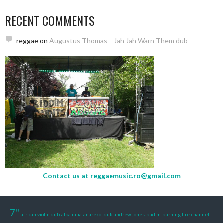
RECENT COMMENTS
reggae
on
Augustus Thomas – Jah Jah Warn Them dub
Contact us at
reggaemusic.ro@gmail.com
7''
african violin dub
alba iulia
anarexol dub
andrew jones
bud m
burning fire
channel