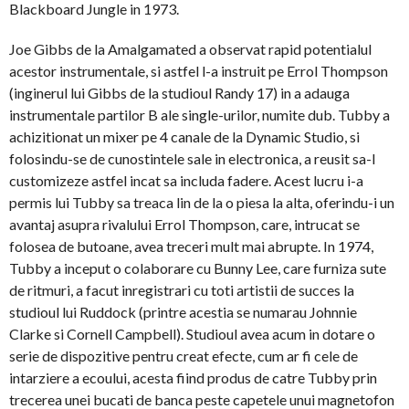
Blackboard Jungle in 1973.
Joe Gibbs de la Amalgamated a observat rapid potentialul
acestor instrumentale, si astfel l-a instruit pe Errol Thompson
(inginerul lui Gibbs de la studioul Randy 17) in a adauga
instrumentale partilor B ale single-urilor, numite dub. Tubby a
achizitionat un mixer pe 4 canale de la Dynamic Studio, si
folosindu-se de cunostintele sale in electronica, a reusit sa-l
customizeze astfel incat sa includa fadere. Acest lucru i-a
permis lui Tubby sa treaca lin de la o piesa la alta, oferindu-i un
avantaj asupra rivalului Errol Thompson, care, intrucat se
folosea de butoane, avea treceri mult mai abrupte. In 1974,
Tubby a inceput o colaborare cu Bunny Lee, care furniza sute
de ritmuri, a facut inregistrari cu toti artistii de succes la
studioul lui Ruddock (printre acestia se numarau Johnnie
Clarke si Cornell Campbell). Studioul avea acum in dotare o
serie de dispozitive pentru creat efecte, cum ar fi cele de
intarziere a ecoului, acesta fiind produs de catre Tubby prin
trecerea unei bucati de banca peste capetele unui magnetofon