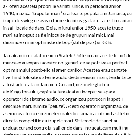
a-i oferi acesteia propriile variatii unice. In perioada anilor
1940, muzica “trupelor mari” era foarte populara in Jamaica, cu
trupe de swing ce aveau turnee in intreaga tara – acestia cantau
in sali locale de dans. Deja, in jurul anilor 1950, aceste trupe
mari au inceput sa fie inlocuite de grupuri mai mici, mai
dinamice si mai optimiste de bop (stil de jazz) si R&B.
Jamaicanii ce calatoreau in Statele Unite in cautare de locuri de
munca erau expusi acestor noi genuri, ce se potriveau perfect
optimismului postbelic al americanilor. Acestea erau cantate
live, fiind folosite sisteme audio de dimensiuni mari, tendinta ce
a fost adoptata in Jamaica. Curand, in zonele ghetou
ale Kingston-ului, capitala Jamaicai au inceput sa apara
operatori de sisteme audio, ce organizau petreceri in spatii
deschise mari, numite “peluze”. Acesti operatori organizau, de
asemenea, turnee in zonele rurale din Jamaica, intrand astfel in
directa competitie cu trupele mari. Sistemele de sunet au
preluat curand controlul salilor de dans, intrucat, cum multi nu
detineau un aparat radio, aceasta era unica modalitate de a fi la