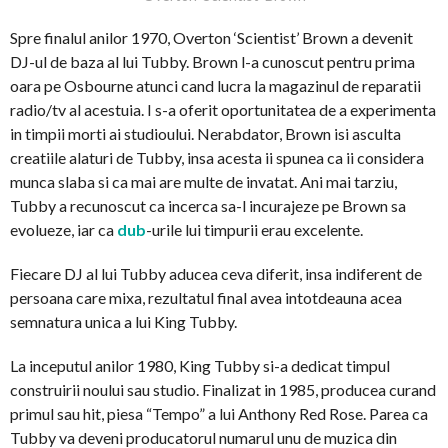
Spre finalul anilor 1970, Overton ‘Scientist’ Brown a devenit
DJ-ul de baza al lui Tubby. Brown l-a cunoscut pentru prima
oara pe Osbourne atunci cand lucra la magazinul de reparatii
radio/tv al acestuia. I s-a oferit oportunitatea de a experimenta
in timpii morti ai studioului. Nerabdator, Brown isi asculta
creatiile alaturi de Tubby, insa acesta ii spunea ca ii considera
munca slaba si ca mai are multe de invatat. Ani mai tarziu,
Tubby a recunoscut ca incerca sa-l incurajeze pe Brown sa
evolueze, iar ca
dub
-urile lui timpurii erau excelente.
Fiecare DJ al lui Tubby aducea ceva diferit, insa indiferent de
persoana care mixa, rezultatul final avea intotdeauna acea
semnatura unica a lui King Tubby.
La inceputul anilor 1980, King Tubby si-a dedicat timpul
construirii noului sau studio. Finalizat in 1985, producea curand
primul sau hit, piesa “Tempo” a lui Anthony Red Rose. Parea ca
Tubby va deveni producatorul numarul unu de muzica din