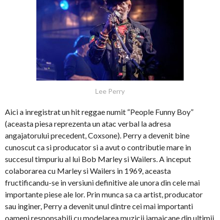
Lee Perry
Aici a inregistrat un hit reggae numit “People Funny Boy”
(aceasta piesa reprezenta un atac verbal la adresa
angajatorului precedent, Coxsone). Perry a devenit bine
cunoscut ca si producator si a avut o contributie mare in
succesul timpuriu al lui Bob Marley si Wailers. A inceput
colaborarea cu Marley si Wailers in 1969, aceasta
fructificandu-se in versiuni definitive ale unora din cele mai
importante piese ale lor. Prin munca sa ca artist, producator
sau inginer, Perry a devenit unul dintre cei mai importanti
oameni responsabili cu modelarea muzicii jamaicane din ultimii