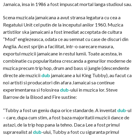
Jamaica, insa in 1986 a fost impuscat mortal langa studioul sau.
Scena muzicala jamaicana a avut stransa legatura cu cea a
Regatului Unit cel putin de la inceputul anilor 1960. Muzica
artistilor ska jamaicani a fost imediat acceptata de cultura
“Mod” englezeasca, odata ce au semnat cu case de discuri din
Anglia. Acest sprijin a facilitat, intr-o oarecare masura,
exportul muzicii jamaicane in restul lumii. Toate acestea, in
combinatie cu popularitatea crescanda a genurilor moderne de
muzica precum trip hop, drum and bass si jungle (descendente
directe ale muzicii
dub
jamaicane a lui King Tubby), au facut ca
noi artisti si producatori din afara Jamaicai sa continue
experimentarea si folosirea
dub
-ului in muzica lor. Steve
Barrow de la Blood and Fire sustine:
“Tubby a fost un geniu dupa orice standarde. A inventat
dub
-ul
– care, dupa cum stim, a fost baza majoritatii muzicii dance de
astazi, de la trip hop pana la tehno. Daca Lee a fost primul
suprarealist al
dub
-ului, Tubby a fost cu siguranta primul