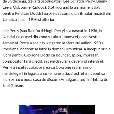
de un deceniu, trei alti producatori, Lee ‘Scratch’ Perry, Bunny
Lee si Osbourne Ruddock (toti lucrand la un moment dat
pentru Reid sau Dodds) au preluat controlul ritmului muzicii din
Jamaica in anii 1970 si ulterior.
Lee Perry (sau Rainford Hugh Perry) s-a nascut in 1936, in
Kendal, un orasel din zona rurala a Hanovrei, nord-vestul
Jamaicai. Perry a sosit in Kingston la sfarsitul anilor 1950 si
imediat a incercat sa intre in domeniul muzical. A inceput prin a
lucra pentru Coxsone Dodd ca bouncer, spion, impresar,
compozitor fara credit, in cele din urma devenind interpret.
Perry a incetat colaborarea cu Coxsone in urma unor
neintelegeri in legatura cu remuneratia, si astfel a inceput sa
lucreze cu o noua casa de discuri (Amalgamated) infiintata de
Joel Gibson.