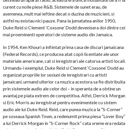
curent cu noile piese R&B. Sistemele de sunet erau, de
asemenea, mult mai ieftine decat o duzina de muzicieni, si
astfel nu existau nici pauze. Pana la jumatatea anilor 1950,
Duke Reid si Clement ‘Coxsone’ Dodd devenisera doi dintre cei
mai proeminenti operatori de sisteme audio din Jamaica.
In 1954, Ken Khouri a infiintat prima casa de discuri jamaicana
(Federal Records), ce producea atat copii licentiate ale unor
materiale americane, cat si inregistrari ale catorva artisti locali.
Urmandu-i exemplul, Duke Reid si Clement ‘Coxsone’ Dodd au
organizat propriile lor sesiuni de inregistrari cu artisti
jamaicani, urmand ulterior ca muzica acestora sa fie distribuita
prin sistemele audio ale celor doi – in speranta de a obtine un
avantaj pe piata extrem de competitiva. Atfel, Derrick Morgan
si Eric Morris au inregistrat pentru evenimentele cu sistem
audio ale lui Duke Reid. Reid, care punea muzica la “S-Corner”
pe soseaua Spanish Town, a redenumit prima piesa “Lover Boy”
a lui Derrick Morgan in “S-Corner Rock” cata vreme era redata