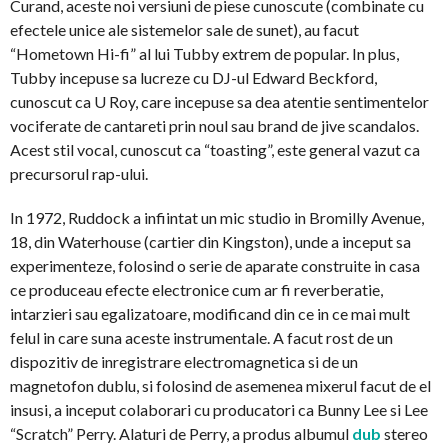
Curand, aceste noi versiuni de piese cunoscute (combinate cu
efectele unice ale sistemelor sale de sunet), au facut
“Hometown Hi-fi” al lui Tubby extrem de popular. In plus,
Tubby incepuse sa lucreze cu DJ-ul Edward Beckford,
cunoscut ca U Roy, care incepuse sa dea atentie sentimentelor
vociferate de cantareti prin noul sau brand de jive scandalos.
Acest stil vocal, cunoscut ca “toasting”, este general vazut ca
precursorul rap-ului.
In 1972, Ruddock a infiintat un mic studio in Bromilly Avenue,
18, din Waterhouse (cartier din Kingston), unde a inceput sa
experimenteze, folosind o serie de aparate construite in casa
ce produceau efecte electronice cum ar fi reverberatie,
intarzieri sau egalizatoare, modificand din ce in ce mai mult
felul in care suna aceste instrumentale. A facut rost de un
dispozitiv de inregistrare electromagnetica si de un
magnetofon dublu, si folosind de asemenea mixerul facut de el
insusi, a inceput colaborari cu producatori ca Bunny Lee si Lee
“Scratch” Perry. Alaturi de Perry, a produs albumul
dub
stereo