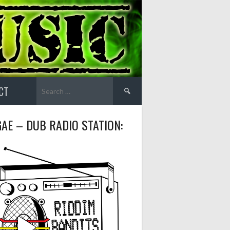
Search
CT
for:
AE – DUB RADIO STATION: