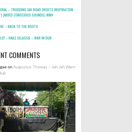
NERAL – TRODDING JAH ROAD (ROOTS INSPIRATION
2″) (MIXED CONSCIOUS SOUNDS).WMV
ORE – BACK TO THE ROOTS
EY – HAILE SELASSIE – WAR IN DUB
ENT COMMENTS
ggae
on
Augustus Thomas – Jah Jah Warn
dub