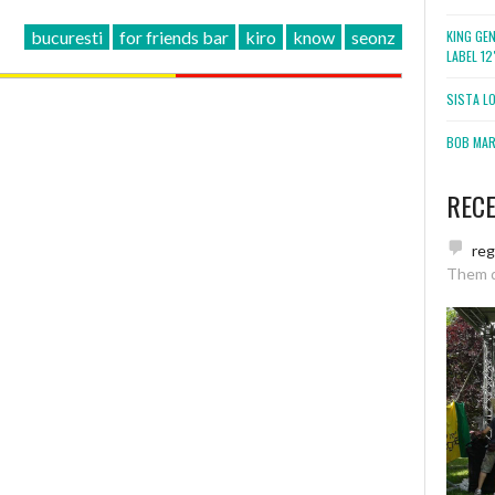
KING GE
bucuresti
for friends bar
kiro
know
seonz
LABEL 1
SISTA L
BOB MARL
REC
re
Them 