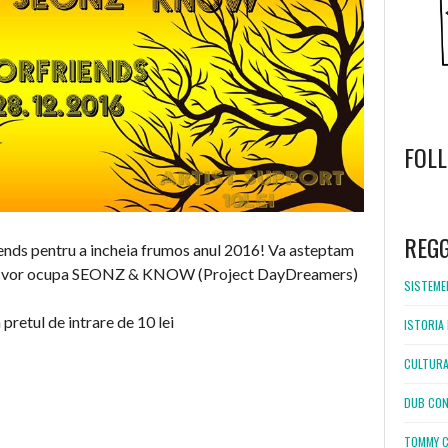
FOL
WordPress
booking
REG
iends pentru a incheia frumos anul 2016! Va asteptam
e se vor ocupa SEONZ & KNOW (Project DayDreamers)
SISTEMEL
 pretul de intrare de 10 lei
ISTORIA 
CULTURA
DUB CON
TOMMY C