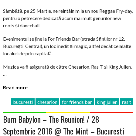
Sâmbătă, pe 25 Martie, ne reîntâlnim la un nou Reggae Fry-day,
pentru o petrecere dedicată acum mai mult genurilor new
roots și dancehall.
Evenimentul se ține la For Friends Bar (strada Sfinților nr 12,
București, Central), un loc inedit și magic, altfel decât celalalte
localuri de prin capitală.
Muzica va fi asigurată de către Chesarion, Ras T și King Julien.
…
Read more
bucuresti
chesarion
for friends bar
king julien
ras t
Burn Babylon – The Reunion! / 28
Septembrie 2016 @ The Mint – Bucuresti