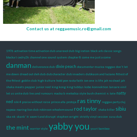
Contact us at
reggaemusic.ro@gmail.com
1976
activation time activation dub
anarexol dub
big iration
black ark classic songs
blacka t
cedry2k
channel one sound system
chapter 8
come me just a come
danman
dixie peach
deliverance dub
documentar muzica reggae
don't let
me down
dread out deh dub
dub character
dub invaders
dubkasm and luciano
fittest of
the fittest
goblin club
high kulture
hold pon rasta faith
ion one
is life
jah no dead
jah
shaka meets pepper
junior reid
king kong
king tubbys
kobo
konnektion
lansare vinil
natty
let us unite dub
lies and rumours
macka b
melodica style bush chemist
n. tate
ras tinny
ned
niki4
praise without raise
prince alla
protoje
reggae party cluj
rod taylor
sibiu
napoca
roaring lion dub
robinson whodemsound
shaka killer
ska-nk
skank' it
soom t and disrupt
stephen wright
strictly vinyl session
susu dub
yabby you
the mint
warrior style
yuuri bamboo