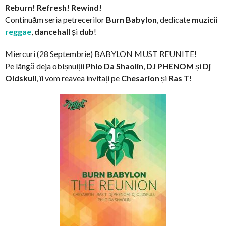
Reburn! Refresh! Rewind!
Continuăm seria petrecerilor
Burn Babylon
, dedicate
muzicii
reggae
,
dancehall
și
dub
!
Miercuri (28 Septembrie) BABYLON MUST REUNITE!
Pe lângă deja obișnuiții
Phlo Da Shaolin
,
DJ PHENOM
și
Dj
Oldskull
, îi vom reavea invitați pe
Chesarion
și
Ras T
!