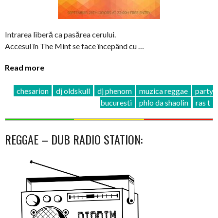
Intrarea liberă ca pasărea cerului.
Accesul în The Mint se face începând cu …
Read more
chesarion
dj oldskull
dj phenom
muzica reggae
party
bucuresti
phlo da shaolin
ras t
REGGAE – DUB RADIO STATION: