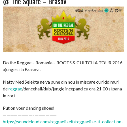
@ The Square – Brasov
Do the Reggae – Romania – ROOTS & CULTCHA TOUR 2016
ajunge si la Brasov. .
Natty Ned Selekta ne va pune din nou in miscare cu riddimuri
de
reggae
/dancehall/dub/
jungle incepand cu ora 21:00 si pana
in zori.
Put on your dancing shoes!
————————–
——————
https://soundcloud.com/
reggaelizeit/
reggaelize-it-collection-