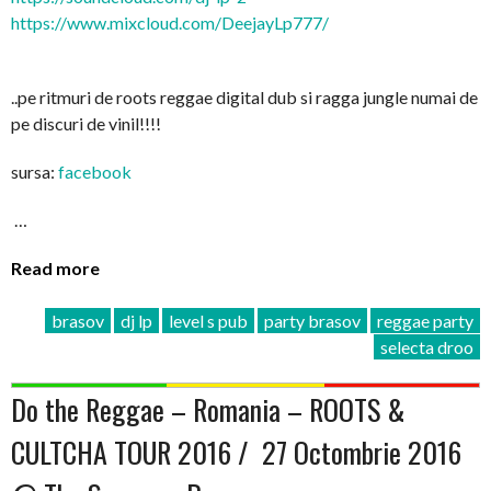
https://www.mixcloud.com/
DeejayLp777/
..pe ritmuri de roots reggae digital dub si ragga jungle numai de
pe discuri de vinil!!!!
sursa:
facebook
…
Read more
brasov
dj lp
level s pub
party brasov
reggae party
selecta droo
Do the Reggae – Romania – ROOTS &
CULTCHA TOUR 2016 / 27 Octombrie 2016