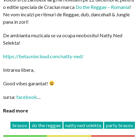
o editie speciala de Craciun marca
Do the Reggae – Romania
!
Ne vom incalzi pe ritmuri de Reggae, dub, dancehall & Jungle
pana in zori!
De ambianta muzicala se va ocupa neobositul Natty Ned
Selekta!
https://beta.mixcloud.com/
natty-ned/
Intrarea libera,
Good vibes garantat!
sursa:
facebook
…
Read more
brasov
do the reggae
natty ned selekta
party brasov