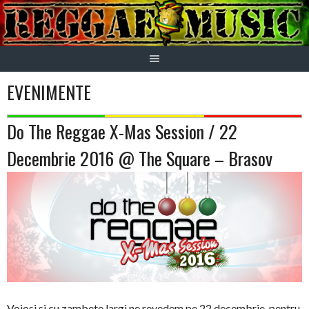
Skip
to
content
EVENIMENTE
Do The Reggae X-Mas Session / 22
Decembrie 2016 @ The Square – Brasov
Voiosi si cu zambete largi ne revedem pe 22 decembrie, pentru