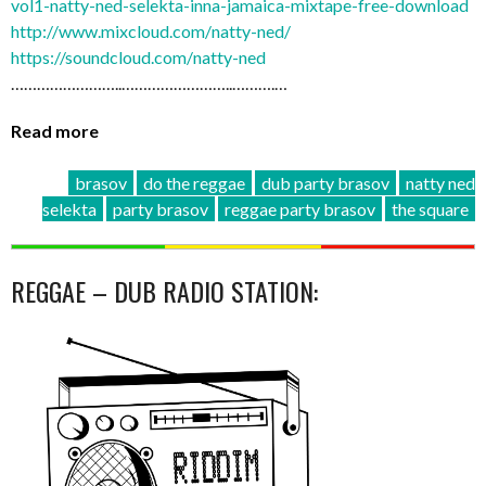
vo
l1-natty-ned-selekta-inna-
jamaica-mixtape-free-downl
oad
http://www.mixcloud.com/
natty-ned/
https://soundcloud.com/
natty-ned
……………………..
……………………..
……….…
Read more
brasov
do the reggae
dub party brasov
natty ned
selekta
party brasov
reggae party brasov
the square
REGGAE – DUB RADIO STATION: