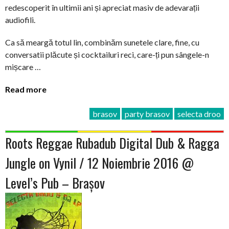
redescoperit în ultimii ani și apreciat masiv de adevarații
audiofili.
Ca să meargă totul lin, combinăm sunetele clare, fine, cu
conversatii plăcute și cocktailuri reci, care-ți pun sângele-n
mișcare …
Read more
brasov
party brasov
selecta droo
Roots Reggae Rubadub Digital Dub & Ragga
Jungle on Vynil / 12 Noiembrie 2016 @
Level’s Pub – Brașov