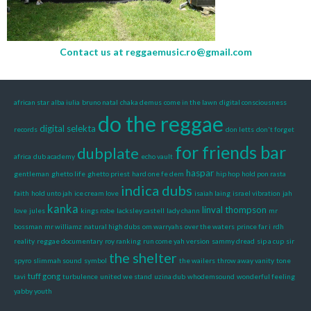
Contact us at
reggaemusic.ro@gmail.com
african star
alba iulia
bruno natal
chaka demus
come in the lawn
digital consciousness
do the reggae
digital selekta
records
don letts
don't forget
for friends bar
dubplate
africa
dub academy
echo vault
haspar
gentleman
ghetto life
ghetto priest
hard one fe dem
hip hop
hold pon rasta
indica dubs
faith
hold unto jah
ice cream love
isaiah laing
israel vibration
jah
kanka
linval thompson
love
jules
kings robe
lacksley castell
lady chann
mr
bossman
mr williamz
natural high dubs
om warryahs
over the waters
prince far i
rdh
reality
reggae documentary
roy ranking
run come yah version
sammy dread
sip a cup
sir
the shelter
spyro
slimmah sound
symbol
the wailers
throw away vanity
tone
tuff gong
tavi
turbulence
united we stand
uzina dub
whodemsound
wonderful feeling
yabby youth