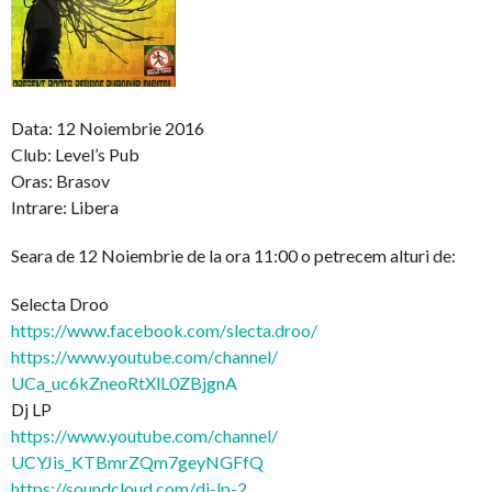
Data: 12 Noiembrie 2016
Club: Level’s Pub
Oras: Brasov
Intrare: Libera
Seara de 12 Noiembrie de la ora 11:00 o petrecem alturi de:
Selecta Droo
https://www.facebook.com/
slecta.droo/
https://www.youtube.com/
channel/
UCa_uc6kZneoRtXlL0ZBjgnA
Dj LP
https://www.youtube.com/
channel/
UCYJis_KTBmrZQm7geyNGFfQ
https://soundcloud.com/
dj-lp-2