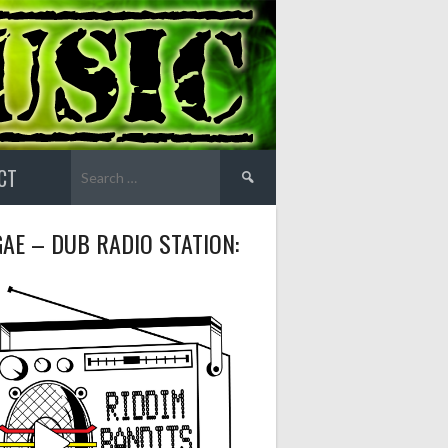
Search
CT
for:
AE – DUB RADIO STATION: