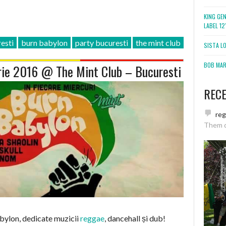
KING GE
LABEL 1
esti
burn babylon
party bucuresti
the mint club
SISTA L
BOB MARL
rie 2016 @ The Mint Club – Bucuresti
REC
re
Them 
bylon, dedicate muzicii
reggae
, dancehall și dub!