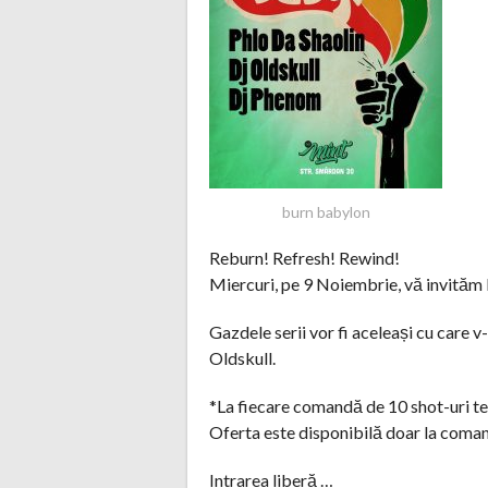
burn babylon
Reburn! Refresh! Rewind!
Miercuri, pe 9 Noiembrie, vă invităm 
Gazdele serii vor fi aceleași cu care
Oldskull.
*La fiecare comandă de 10 shot-uri tequ
Oferta este disponibilă doar la comand
Intrarea liberă …