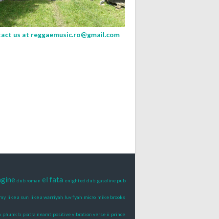
act us at
reggaemusic.ro@gmail.com
ngine
el fata
dub roman
enighted dub
gasoline pub
mmy
like a sun
like a warriyah
luv fyah
micro
mike brooks
h
phunk b
piatra neamt
positive vibration verse ii
prince