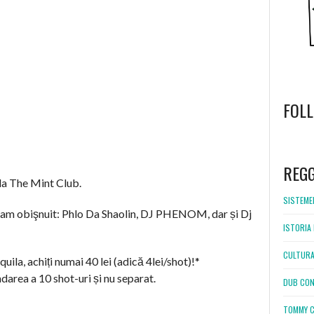
FOL
WordPress
booking
REG
la The Mint Club.
SISTEMEL
 v-am obişnuit: Phlo Da Shaolin, DJ PHENOM, dar și Dj
ISTORIA 
CULTURA
ila, achiți numai 40 lei (adică 4lei/shot)!*
area a 10 shot-uri și nu separat.
DUB CON
TOMMY C