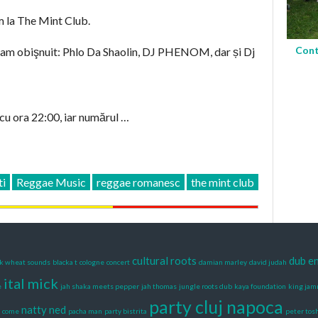
m la The Mint Club.
Cont
 v-am obişnuit: Phlo Da Shaolin, DJ PHENOM, dar și Dj
cu ora 22:00, iar numărul …
ti
Reggae Music
reggae romanesc
the mint club
cultural roots
dub e
ck wheat sounds
blacka t
cologne
concert
damian marley
david judah
ital mick
e
jah shaka meets pepper
jah thomas
jungle roots dub
kaya foundation
king ja
party cluj napoca
natty ned
 come
pacha man
party bistrita
peter tos