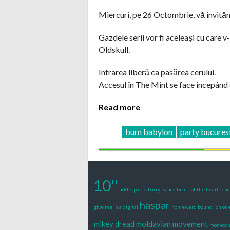
Miercuri, pe 26 Octombrie, vă invită
Gazdele serii vor fi aceleași cu care
Oldskull.
Intrarea liberă ca pasărea cerului.
Accesul în The Mint se face începând 
Read more
burn babylon
party bucures
10''
addis pablo
barry isaacs
beats of the heart
bla
haspar
give me in a digital
homeward bound
ion on
mikey dread
moldavian movement
monsoon