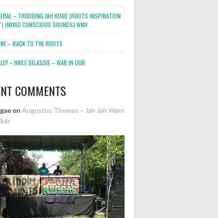
NERAL – TRODDING JAH ROAD (ROOTS INSPIRATION
2″) (MIXED CONSCIOUS SOUNDS).WMV
ORE – BACK TO THE ROOTS
EY – HAILE SELASSIE – WAR IN DUB
ENT COMMENTS
ggae
on
Augustus Thomas – Jah Jah Warn
dub