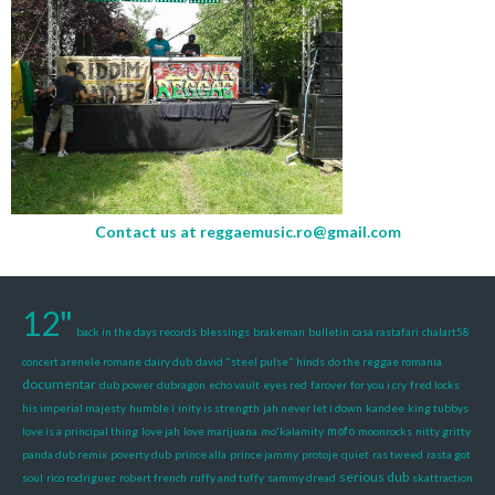
Contact us at
reggaemusic.ro@gmail.com
12"
back in the days records
blessings
brakeman
bulletin
casa rastafari
chalart58
concert arenele romane
dairy dub
david "steel pulse" hinds
do the reggae romania
documentar
dub power
dubragon
echo vault
eyes red
farover
for you i cry
fred locks
his imperial majesty
humble i
inity is strength
jah never let i down
kandee
king tubbys
mofo
love is a principal thing
love jah
love marijuana
mo'kalamity
moonrocks
nitty gritty
panda dub remix
poverty dub
prince alla
prince jammy
protoje
quiet
ras tweed
rasta got
serious dub
soul
rico rodriguez
robert french
ruffy and tuffy
sammy dread
skattraction