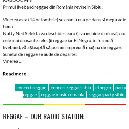
Primul liveband reggae din România revine în Sibiu!
Vinerea asta (14 octombrie) se anunță una pe dans și mega voie
bună.
Natty Ned Selekta va deschide seara și va închide dimineața cu
cele mai dansante selecții reggae iar El Negro, în formulă
liveband, vă așteaptă să pornim împreună mașina de reggae.
Sunetul de reggae se aude de departe!
Vinerea …
Read more
concert reggae
concert reggae sibiu
el negro
party
reggae
reggae music romania
reggae party sibiu
REGGAE – DUB RADIO STATION: