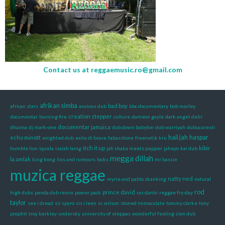
Contact us at
reggaemusic.ro@gmail.com
afrikan simba
bad boy
african stars
anxious dub
bbc documentary
bob marley
creation stepper
documentar
burning fire
culture
dameon gayle
dark angel
delir
documentar jamaica
dhaima
dj mark-one
dub down babylon
dub warriyah
dubucuresti
hail jah
haspar
echo minott
enighted dub
exile di brave
fabasstone
freenetik kru
itch it up
kibir
humble lion
iquela
isaiah laing
jah shaka meets pepper
jaheyo
kai dub
megga dillah
la amlak
king kong
lies and rumours
locks
mr bassie
muzica reggae
natty ned
myrie and pablo skanking
natural
rod
prince david
high dubs
panda dub remix
power pack
ras danhi
reggae fry-day
taylor
see i dread
sir spyro
sis i leen
sr. wilson
stoned immaculate
tommy clarke
tony
prophit
troy berkley
undersky
university of steppas
wonderful feeling
zion dub