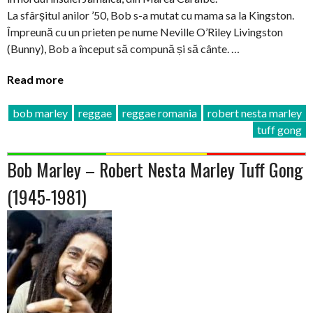
La sfârșitul anilor ’50, Bob s-a mutat cu mama sa la Kingston.
Împreună cu un prieten pe nume Neville O’Riley Livingston
(Bunny), Bob a început să compună și să cânte. …
Read more
bob marley
reggae
reggae romania
robert nesta marley
tuff gong
Bob Marley – Robert Nesta Marley Tuff Gong
(1945-1981)