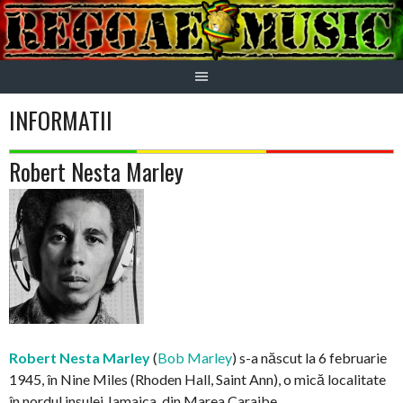
Skip
to
content
INFORMATII
Robert Nesta Marley
Robert Nesta Marley
(
Bob Marley
) s-a născut la 6 februarie
1945, în Nine Miles (Rhoden Hall, Saint Ann), o mică localitate
în nordul insulei Jamaica, din Marea Caraibe.