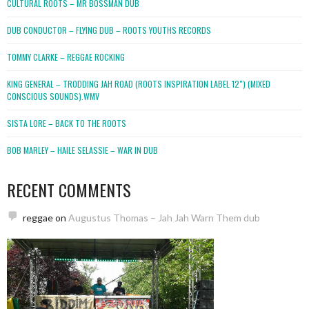
CULTURAL ROOTS – MR BOSSMAN DUB
DUB CONDUCTOR – FLYING DUB – ROOTS YOUTHS RECORDS
TOMMY CLARKE – REGGAE ROCKING
KING GENERAL – TRODDING JAH ROAD (ROOTS INSPIRATION LABEL 12″) (MIXED
CONSCIOUS SOUNDS).WMV
SISTA LORE – BACK TO THE ROOTS
BOB MARLEY – HAILE SELASSIE – WAR IN DUB
RECENT COMMENTS
reggae
on
Augustus Thomas – Jah Jah Warn Them dub