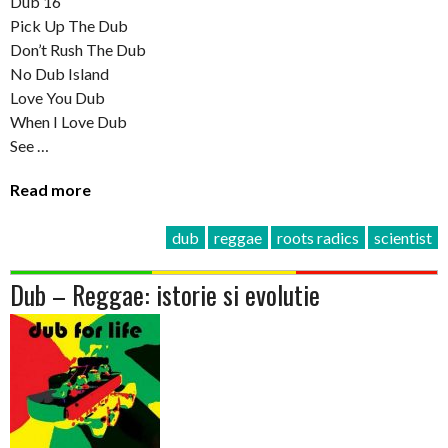
Dub 16
Pick Up The Dub
Don’t Rush The Dub
No Dub Island
Love You Dub
When I Love Dub
See …
Read more
dub
reggae
roots radics
scientist
Dub – Reggae: istorie si evolutie