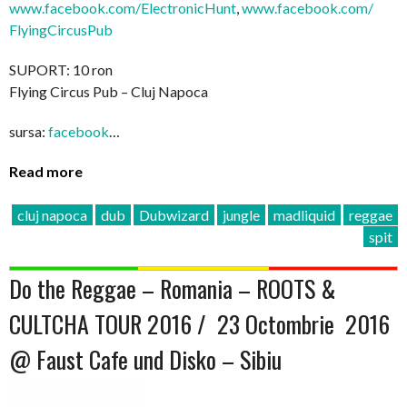
www.facebook.com/
ElectronicHunt
,
www.facebook.com/
FlyingCircusPub
SUPORT: 10 ron
Flying Circus Pub – Cluj Napoca
sursa:
facebook
…
Read more
cluj napoca
dub
Dubwizard
jungle
madliquid
reggae
spit
Do the Reggae – Romania – ROOTS &
CULTCHA TOUR 2016 / 23 Octombrie 2016
@ Faust Cafe und Disko – Sibiu