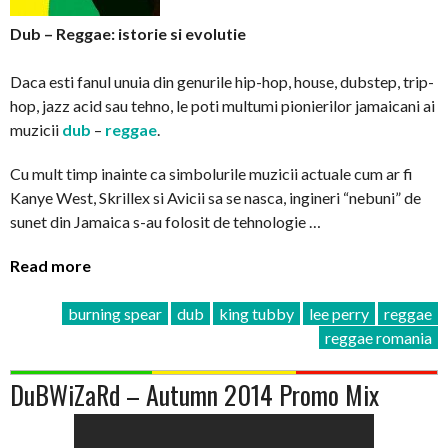
Dub – Reggae: istorie si evolutie
Daca esti fanul unuia din genurile hip-hop, house, dubstep, trip-
hop, jazz acid sau tehno, le poti multumi pionierilor jamaicani ai
muzicii
dub
–
reggae
.
Cu mult timp inainte ca simbolurile muzicii actuale cum ar fi
Kanye West, Skrillex si Avicii sa se nasca, ingineri “nebuni” de
sunet din Jamaica s-au folosit de tehnologie …
Read more
burning spear
dub
king tubby
lee perry
reggae
reggae romania
DuBWiZaRd – Autumn 2014 Promo Mix