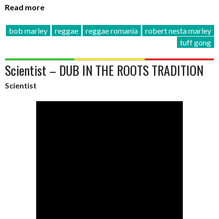
Read more
bob marley
reggae
reggae romania
robert nesta marley
tuff gong
Scientist – DUB IN THE ROOTS TRADITION
Scientist