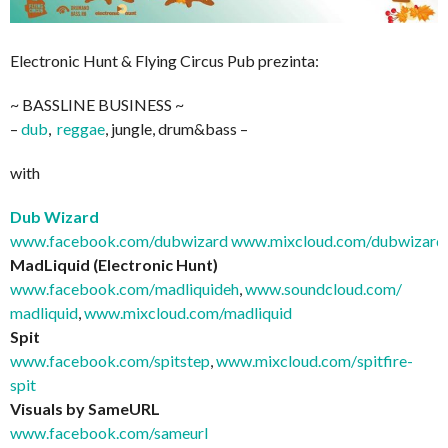
Electronic Hunt & Flying Circus Pub prezinta:
~ BASSLINE BUSINESS ~
–
dub
,
reggae
, jungle, drum&bass –
with
Dub Wizard
www.facebook.com/dubwizard
www.mixcloud.com/dubwizard
MadLiquid (Electronic Hunt)
www.facebook.com/
madliquideh
,
www.soundcloud.com/
madliquid
,
www.mixcloud.com/madliquid
Spit
www.facebook.com/spitstep
,
www.mixcloud.com/
spitfire-
spit
Visuals by SameURL
www.facebook.com/sameurl