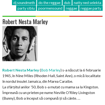
dj soundmeth
do the reggae
dub
natty ned selekta
party sibiu
poormensound
reggae
reggae party
Robert Nesta Marley
Robert Nesta Marley
(
Bob Marley
) s-a născut la 6 februarie
1945, în Nine Miles (Rhoden Hall, Saint Ann), o mică localitate
în nordul insulei Jamaica, din Marea Caraibe.
La sfârșitul anilor ’50, Bob s-a mutat cu mama sa la Kingston.
Împreună cu un prieten pe nume Neville O’Riley Livingston
(Bunny), Bob a început să compună și să cânte. …