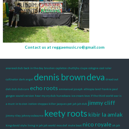
Contact us at
reggaemusic.ro@gmail.com
anarexol dub
back in the day
brusten
capleton
chuthjhu
ciupe
cologne
cool ruler
dennis brown
deva
cultivator
dark angel
dread out
echo roots
deh dub
dub cure
emmanuel joseph
ethiopia land
frankie paul
gorgon sound version
hear my cry dub
hunedoara
ice cream love
if the third world war is
jimmy cliff
a must
in to zion
iration steppas killer
jacques pot
jah jah dub
keety roots
kibir la amlak
jimmy riley
johnny osbourne
nico royale
king david style
living in jah jah world
mos def
mute beat
oh jah