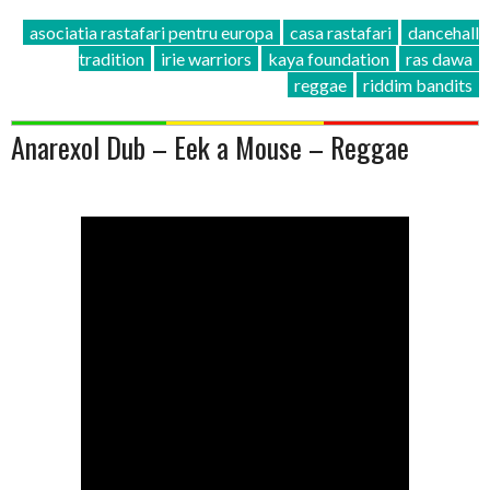
asociatia rastafari pentru europa
casa rastafari
dancehall
tradition
irie warriors
kaya foundation
ras dawa
reggae
riddim bandits
Anarexol Dub – Eek a Mouse – Reggae