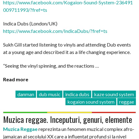
https://www.facebook.com/
Kogaion-Sound-System-236491
009711993/?fref=ts
Indica Dubs (London/UK)
https://www.facebook.com/
IndicaDubs/?fref=ts
Sukh Gill started listening to vinyls and attending Dub events
at a young age and described it as a life changing experience.
“Seeing the vinyl spinning, and the reactions …
Read more
danman
dub music
indica dubs
kaze sound system
kogaion sound system
reggae
Muzica reggae. Inceputuri, genuri, elemente
Muzica Reggae
reprezinta un fenomen muzical complex afro-
jamaican al secolului XX care a influentat profund si la nivel