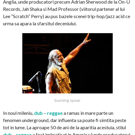
Anglia, unde producatori precum Adrian Sherwood de la On-U
Records, Jah Shaka si Mad Professor (viitorul partener al lui
Lee “Scratch” Perry) au pus bazele scenei trip-hop/jazz acid ce
urma sa apara la sfarsitul deceniului.
burning spear
In noul mileniu,
dub
–
reggae
a ramas in mare parte un
fenomen underground, dar influenta sa poate fi simtita peste
tot in lume. La aproape 50 de ani de la aparitia acestuia, stilul
dub
–
reggae
a fost imbratisat in America (unde producatorul