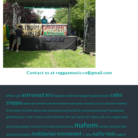
Contact us at
reggaemusic.ro@gmail.com
astronaut kru
calim
africa i call
babylon a fall
bunnington judah brizion
steppa
cocoa tea
concert arenele romane
conscious sounds
cus cus
damian marley
dirty beats
dj chef
dub arena
dub camp festival 2016
emmanuel joseph
foundation
ghetto priest
i and i rasta
israel vibration
ites
jah never let i down
jah sun
jungle roots
mahom
dub
king tubbys
lansare vinil
love and only love
marley
militant lion
moldavian movement
natty ned
dub and disciples
n. tate
negust