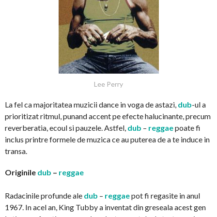
Lee Perry
La fel ca majoritatea muzicii dance in voga de astazi,
dub
-ul a
prioritizat ritmul, punand accent pe efecte halucinante, precum
reverberatia, ecoul si pauzele. Astfel,
dub
–
reggae
poate fi
inclus printre formele de muzica ce au puterea de a te induce in
transa.
Originile
dub
–
reggae
Radacinile profunde ale
dub
–
reggae
pot fi regasite in anul
1967. In acel an, King Tubby a inventat din greseala acest gen