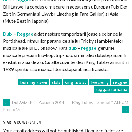
Bill Laswell a condus o miscare in acest sens), Europa (Puls Der
Zeit in Germania si Llwybr Llaethog in Tara Galilor) si Asia
(Mute Beat in Japonia).
Dub
–
Reggae
a dat nastere temporizarii joase a celor de la
Portishead, ritmurilor paranoice ale lui Tricky si ambientelor
muzicale ale lui DJ Shadow. Fara
dub
–
reggae
, genurile
muzicale precum hip-hop, trip-hop, si mai ales dubstep nu ar fi
existat in ziua de azi. Cu alte cuvinte, desi King Tubby a murit in
1989, spiritul sau muzical de nestapanit inca traieste…
burning spear
dub
king tubby
lee perry
reggae
reggae romania
POST
←
DuBWiZaRd – Autumn 2014
King Tubby – Special * ALBUM
→
Promo Mix
NAVIGATION
START A CONVERSATION
Your email address will not be published.
Required fields are