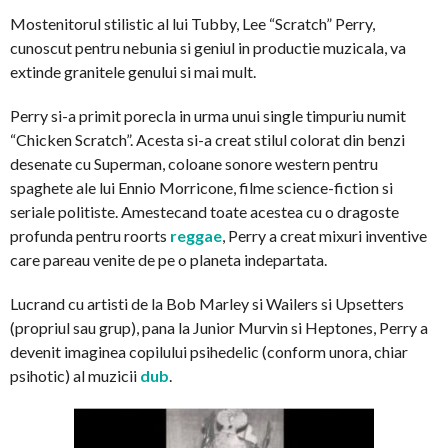
Mostenitorul stilistic al lui Tubby, Lee “Scratch” Perry,
cunoscut pentru nebunia si geniul in productie muzicala, va
extinde granitele genului si mai mult.
Perry si-a primit porecla in urma unui single timpuriu numit
“Chicken Scratch”. Acesta si-a creat stilul colorat din benzi
desenate cu Superman, coloane sonore western pentru
spaghete ale lui Ennio Morricone, filme science-fiction si
seriale politiste. Amestecand toate acestea cu o dragoste
profunda pentru roorts
reggae
, Perry a creat mixuri inventive
care pareau venite de pe o planeta indepartata.
Lucrand cu artisti de la Bob Marley si Wailers si Upsetters
(propriul sau grup), pana la Junior Murvin si Heptones, Perry a
devenit imaginea copilului psihedelic (conform unora, chiar
psihotic) al muzicii
dub
.