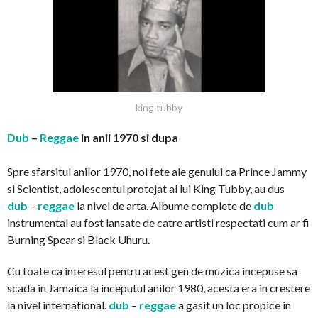
king tubby
Dub
–
Reggae
in anii 1970 si dupa
Spre sfarsitul anilor 1970, noi fete ale genului ca Prince Jammy
si Scientist, adolescentul protejat al lui King Tubby, au dus
dub
–
reggae
la nivel de arta. Albume complete de
dub
instrumental au fost lansate de catre artisti respectati cum ar fi
Burning Spear si Black Uhuru.
Cu toate ca interesul pentru acest gen de muzica incepuse sa
scada in Jamaica la inceputul anilor 1980, acesta era in crestere
la nivel international.
dub
–
reggae
a gasit un loc propice in