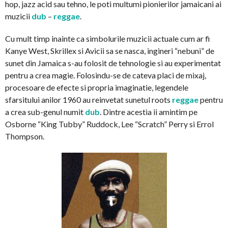
hop, jazz acid sau tehno, le poti multumi pionierilor jamaicani ai
muzicii
dub
–
reggae
.
Cu mult timp inainte ca simbolurile muzicii actuale cum ar fi
Kanye West, Skrillex si Avicii sa se nasca, ingineri “nebuni” de
sunet din Jamaica s-au folosit de tehnologie si au experimentat
pentru a crea magie. Folosindu-se de cateva placi de mixaj,
procesoare de efecte si propria imaginatie, legendele
sfarsitului anilor 1960 au reinvetat sunetul roots
reggae
pentru
a crea sub-genul numit
dub
. Dintre acestia ii amintim pe
Osborne “King Tubby” Ruddock, Lee “Scratch” Perry si Errol
Thompson.