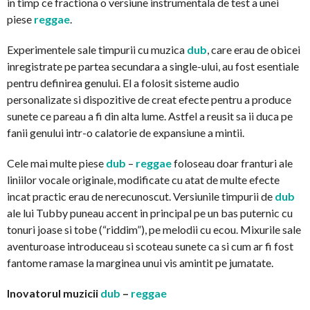
in timp ce fractiona o versiune instrumentala de test a unei
piese
reggae
.
Experimentele sale timpurii cu muzica
dub
, care erau de obicei
inregistrate pe partea secundara a single-ului, au fost esentiale
pentru definirea genului. El a folosit sisteme audio
personalizate si dispozitive de creat efecte pentru a produce
sunete ce pareau a fi din alta lume. Astfel a reusit sa ii duca pe
fanii genului intr-o calatorie de expansiune a mintii.
Cele mai multe piese
dub
–
reggae
foloseau doar franturi ale
liniilor vocale originale, modificate cu atat de multe efecte
incat practic erau de nerecunoscut. Versiunile timpurii de
dub
ale lui Tubby puneau accent in principal pe un bas puternic cu
tonuri joase si tobe (“riddim”), pe melodii cu ecou. Mixurile sale
aventuroase introduceau si scoteau sunete ca si cum ar fi fost
fantome ramase la marginea unui vis amintit pe jumatate.
Inovatorul muzicii
dub
–
reggae