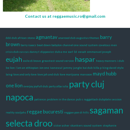
Contact us at
reggaemusic.ro@gmail.com
agmantav
barry
666 dub
african stone
anarexol dub
augustus thomas
brown
barry isaacs
beat down babylon
channel one sound system
covetous men
crisis dub
cus cus
danny t
dippawizz
dub a me
earl 16
eesah
emmanuel joseph
eujah
haspar
exile di brave
greastest sound version
heavy manners
i dub
be lion
i'am an ethiopian
ion one
ivanescul
jammy
jungle
kai dub
killa p
king david style
mayd hubb
laing
love and only love
love jah and dub
love marijuana
mansoon
party cluj
one lion
overjoy joyfull dub
party alba iulia
napoca
patience
problem in the dance
pub s
raggattack dubplate session
sagaman
reggae bucuresti
reality souljahs
reggae pon di hills
selecta droo
sister asher
skankers sound system
stephanie