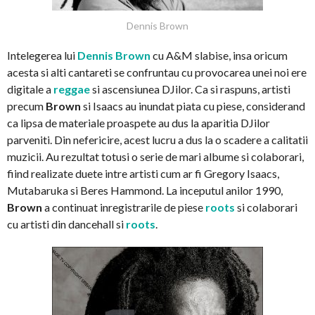
Dennis Brown
Intelegerea lui
Dennis Brown
cu A&M slabise, insa oricum
acesta si alti cantareti se confruntau cu provocarea unei noi ere
digitale a
reggae
si ascensiunea DJilor. Ca si raspuns, artisti
precum
Brown
si Isaacs au inundat piata cu piese, considerand
ca lipsa de materiale proaspete au dus la aparitia DJilor
parveniti. Din nefericire, acest lucru a dus la o scadere a calitatii
muzicii. Au rezultat totusi o serie de mari albume si colaborari,
fiind realizate duete intre artisti cum ar fi Gregory Isaacs,
Mutabaruka si Beres Hammond. La inceputul anilor 1990,
Brown
a continuat inregistrarile de piese
roots
si colaborari
cu artisti din dancehall si
roots
.