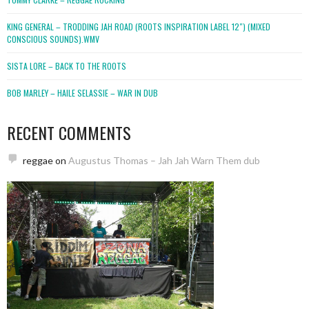
KING GENERAL – TRODDING JAH ROAD (ROOTS INSPIRATION LABEL 12″) (MIXED
CONSCIOUS SOUNDS).WMV
SISTA LORE – BACK TO THE ROOTS
BOB MARLEY – HAILE SELASSIE – WAR IN DUB
RECENT COMMENTS
reggae
on
Augustus Thomas – Jah Jah Warn Them dub