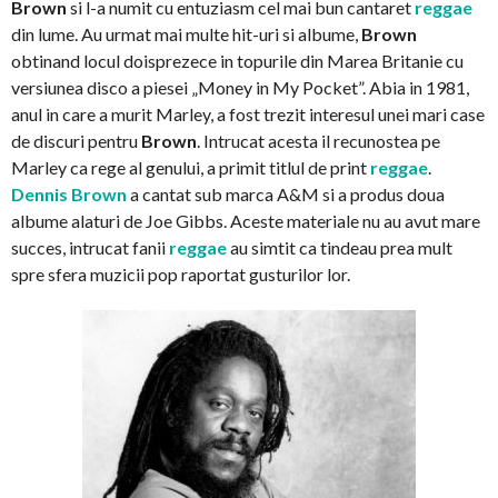
Brown
si l-a numit cu entuziasm cel mai bun cantaret
reggae
din lume. Au urmat mai multe hit-uri si albume,
Brown
obtinand locul doisprezece in topurile din Marea Britanie cu
versiunea disco a piesei „Money in My Pocket”. Abia in 1981,
anul in care a murit Marley, a fost trezit interesul unei mari case
de discuri pentru
Brown
. Intrucat acesta il recunostea pe
Marley ca rege al genului, a primit titlul de print
reggae
.
Dennis Brown
a cantat sub marca A&M si a produs doua
albume alaturi de Joe Gibbs. Aceste materiale nu au avut mare
succes, intrucat fanii
reggae
au simtit ca tindeau prea mult
spre sfera muzicii pop raportat gusturilor lor.