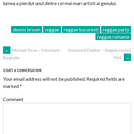
lumea a pierdut unul dintre cei mai mari artisti ai genului.
dennis brown
reggae
reggae bucuresti
reggae party
reggae romania
POST
←
Michael Rose – Informatii –
Desmond Dekker – Regele muzicii
SKA
→
Biografie
NAVIGATION
START A CONVERSATION
Your email address will not be published.
Required fields are
marked
*
Comment