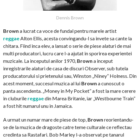
Dennis Brown
Brown
a lucrat ca voce de fundal pentru marele artist
reggae
Alton Ellis, acesta convingandu-l sa invete sa cante la
chitara. Fiind inca elev, a lansat o serie de piese alaturi de mai
multi producatori, lucru care l-a ajutat in sporirea experientei
muzicale. La inceputul anilor 1970,
Brown
a inceput
inregistrarile alaturi de casa de discuri Observer, sub tutela
producatorului si prietenului sau, Winston „Niney” Holness. Din
acest moment, succesul muzica al lui
Brown
a cunoscut o
panta ascendenta. „Money in My Pocket” a fost la mare cerere
in cluburile
reggae
din Marea Britanie, iar „Westbourne Train”
a fost hit numarul unu in Jamaica.
A urmat un numar mare de piese de top,
Brown
reorientandu-
se de la muzica de dragoste catre teme culturale ce reflectau
credinta sa Rastafari. Bob Marley l-a observat pe tanarul