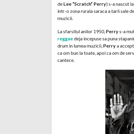
de
Lee “Scratch” Perry
) s-a nascut 
intr-o zona rurala saraca a tarii sale d
muzicii.
La sfarsitul anilor 1950,
Perry
s-a mut
reggae
deja incepuse sa puna stapanir
drum in lumea muzicii,
Perry
a accepta
ca om bun la toate, apoi ca om de servi
cantece.