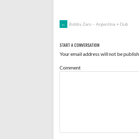
POST
←
Bobby Zaro – Argentina + Dub
NAVIGATION
START A CONVERSATION
Your email address will not be publish
Comment