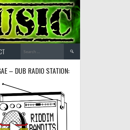
Search
CT
for:
AE – DUB RADIO STATION: