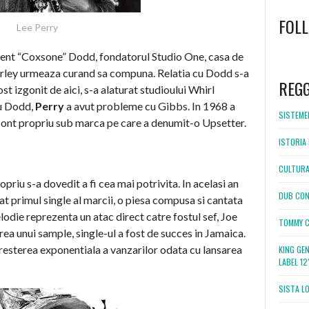
FOL
Lee Perry
ment “Coxsone” Dodd, fondatorul Studio One, casa de
WordPress
booking
arley urmeaza curand sa compuna. Relatia cu Dodd s-a
REG
ost izgonit de aici, s-a alaturat studioului Whirl
cu Dodd,
Perry
a avut probleme cu Gibbs. In 1968 a
SISTEMEL
 cont propriu sub marca pe care a denumit-o Upsetter.
ISTORIA 
CULTURA
opriu s-a dovedit a fi cea mai potrivita. In acelasi an
DUB CON
at primul single al marcii, o piesa compusa si cantata
odie reprezenta un atac direct catre fostul sef, Joe
TOMMY C
rea unui sample, single-ul a fost de succes in Jamaica.
esterea exponentiala a vanzarilor odata cu lansarea
KING GE
LABEL 1
SISTA L