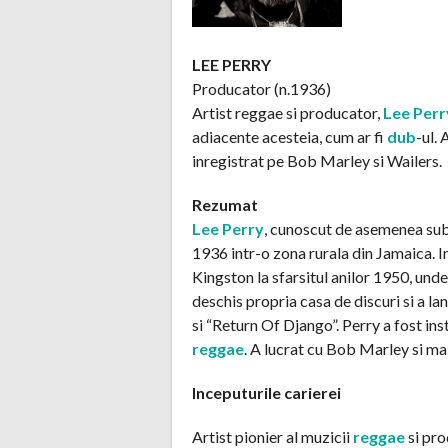
LEE PERRY
Producator (n.1936)
Artist reggae si producator,
Lee Perr
adiacente acesteia, cum ar fi
dub
-ul.
inregistrat pe Bob Marley si Wailers.
Rezumat
Lee Perry
, cunoscut de asemenea sub 
1936 intr-o zona rurala din Jamaica. I
Kingston la sfarsitul anilor 1950, unde
deschis propria casa de discuri si a l
si “Return Of Django”. Perry a fost i
reggae
. A lucrat cu Bob Marley si ma
Inceputurile carierei
Artist pionier al muzicii
reggae
si pr