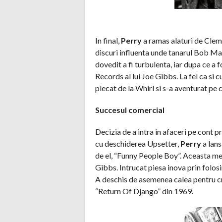
In final,
Perry
a ramas alaturi de Cle
discuri influenta unde tanarul Bob M
dovedit a fi turbulenta, iar dupa ce a f
Records al lui Joe Gibbs. La fel ca si 
plecat de la Whirl si s-a aventurat pe
Succesul comercial
Decizia de a intra in afaceri pe cont pr
cu deschiderea Upsetter,
Perry
a lans
de el, “Funny People Boy”. Aceasta mel
Gibbs. Intrucat piesa inova prin folosi
A deschis de asemenea calea pentru cr
“Return Of Django” din 1969.