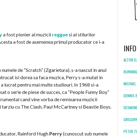
y
a fost pionier al muzicii
reggae
si al stilurilor
 Acesta a fost de asemenea primul producator ce i-a
INFO
ALTON EL
numele de “Scratch” (Zgarietura), s-a nascut in anul
BURNING
ntrucat isi dorea sa faca muzica, Perry s-a mutat in
MICHAEL 
 a lucrat pentru mai multe studiouri. In 1968 si-a
ansat o serie de piese de succes, ca “People Funny Boy”
DENNIS 
nstrumental cand vine vorba de remixarea muzicii
i tarziu cu The Clash, Paul McCartney si Beastie Boys.
DESMOND
GREGORY
PETER T
oducator, Rainford Hugh
Perry
(cunoscut sub numele