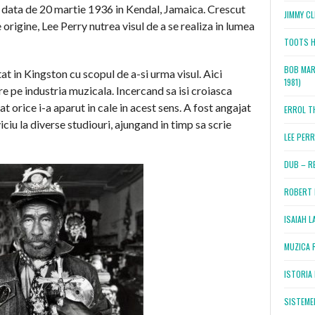
la data de 20 martie 1936 in Kendal, Jamaica. Crescut
JIMMY CL
e origine, Lee Perry nutrea visul de a se realiza in lumea
TOOTS H
BOB MAR
at in Kingston cu scopul de a-si urma visul. Aici
1981)
e pe industria muzicala. Incercand sa isi croiasca
t orice i-a aparut in cale in acest sens. A fost angajat
ERROL T
ciu la diverse studiouri, ajungand in timp sa scrie
LEE PERR
DUB – RE
ROBERT 
ISAIAH L
MUZICA 
ISTORIA 
SISTEMEL