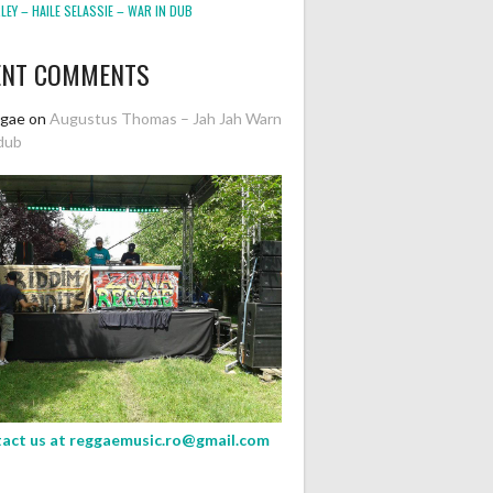
EY – HAILE SELASSIE – WAR IN DUB
ENT COMMENTS
ggae
on
Augustus Thomas – Jah Jah Warn
dub
act us at
reggaemusic.ro@gmail.com