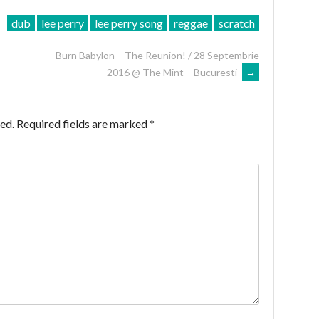
dub
lee perry
lee perry song
reggae
scratch
Burn Babylon – The Reunion! / 28 Septembrie
2016 @ The Mint – Bucuresti
→
ed.
Required fields are marked
*