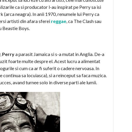
zarile ca si producator l-au inspirat pe Perry sa isi
k (arca neagra). In anii 1970, renumele lui Perry ca
si artisti din afara sferei
reggae
, ca The Clash sau
u Beastie Boys.
,
Perry
a parasit Jamaica si s-a mutat in Anglia. De-a
uzit foarte multe despre el. Acest lucru a alimentat
gurile si cum ca ar fi suferit o cadere nervoasa. In
e continua sa locuiasca), si a reinceput sa faca muzica.
cces, avand turnee solo in diverse parti ale lumii.