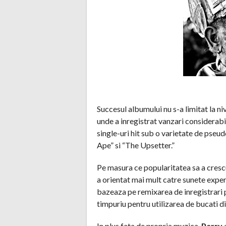
Succesul albumului nu s-a limitat la niv
unde a inregistrat vanzari considerabi
single-uri hit sub o varietate de pseu
Ape” si “The Upsetter.”
Pe masura ce popularitatea sa a crescu
a orientat mai mult catre sunete expe
bazeaza pe remixarea de inregistrari p
timpuriu pentru utilizarea de bucati di
In plus fata de propria muzica,
Perry
a