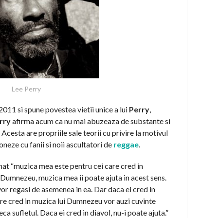
Lee Perry
2011 si spune povestea vietii unice a lui
Perry
,
rry
afirma acum ca nu mai abuzeaza de substante si
 Acesta are propriile sale teorii cu privire la motivul
neze cu fanii si noii ascultatori de
reggae
.
mat “muzica mea este pentru cei care cred in
Dumnezeu, muzica mea ii poate ajuta in acest sens.
vor regasi de asemenea in ea. Dar daca ei cred in
care cred in muzica lui Dumnezeu vor auzi cuvinte
eca sufletul. Daca ei cred in diavol, nu-i poate ajuta.”