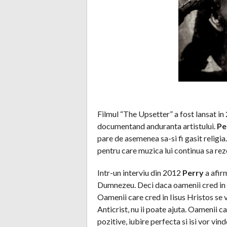
Filmul “The Upsetter” a fost lansat in 
documentand anduranta artistului.
Pe
pare de asemenea sa-si fi gasit religia.
pentru care muzica lui continua sa rezo
Intr-un interviu din 2012
Perry
a afir
Dumnezeu. Deci daca oamenii cred in 
Oamenii care cred in Iisus Hristos se 
Anticrist, nu ii poate ajuta. Oamenii 
pozitive, iubire perfecta si isi vor vind