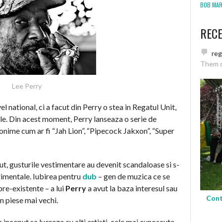
BOB MARL
REC
re
Them 
Lee Perry
el national, ci a facut din Perry o stea in Regatul Unit,
le. Din acest moment, Perry lanseaza o serie de
donime cum ar fi “Jah Lion”, “Pipecock Jakxon”, “Super
t, gusturile vestimentare au devenit scandaloase si s-
rimentale. Iubirea pentru
dub
– gen de muzica ce se
re-existente – a lui
Perry
a avut la baza interesul sau
Cont
n piese mai vechi.
 inceput sa lucreze cu alti artisti, cele mai cunoscute