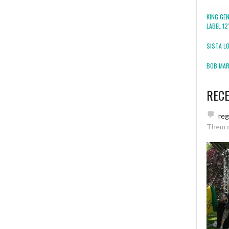
KING GE
LABEL 1
SISTA L
BOB MARL
REC
re
Them 