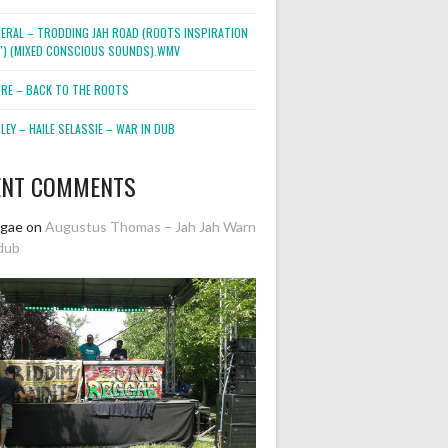
NERAL – TRODDING JAH ROAD (ROOTS INSPIRATION
2″) (MIXED CONSCIOUS SOUNDS).WMV
ORE – BACK TO THE ROOTS
EY – HAILE SELASSIE – WAR IN DUB
ENT COMMENTS
ggae
on
Augustus Thomas – Jah Jah Warn
dub