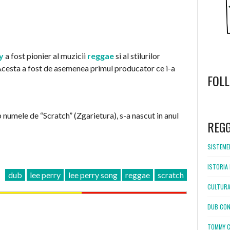
y
a fost pionier al muzicii
reggae
si al stilurilor
 Acesta a fost de asemenea primul producator ce i-a
FOL
WordPress
booking
numele de “Scratch” (Zgarietura), s-a nascut in anul
REG
SISTEMEL
ISTORIA 
dub
lee perry
lee perry song
reggae
scratch
CULTURA
DUB CON
TOMMY C