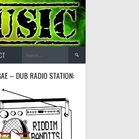
Search
CT
for:
AE – DUB RADIO STATION: