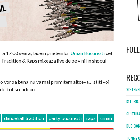
FOL
la 17.00 seara, facem prietenilor
Uman Bucuresti
cel
Tradition & Raps mixeaza live de pe vinil in shopul
WordPress
booking
REG
si o vorba buna, nu va mai promitem altceva… stiti voi
de-tot si cadouri …
SISTEMEL
ISTORIA 
CULTURA
dancehall tradition
party bucuresti
raps
uman
DUB CON
TOMMY C