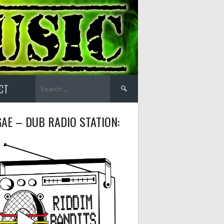
Search
CT
for:
AE – DUB RADIO STATION: