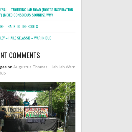
NERAL – TRODDING JAH ROAD (ROOTS INSPIRATION
2″) (MIXED CONSCIOUS SOUNDS).WMV
ORE – BACK TO THE ROOTS
EY – HAILE SELASSIE – WAR IN DUB
ENT COMMENTS
ggae
on
Augustus Thomas – Jah Jah Warn
dub