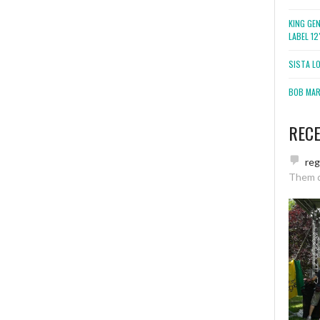
KING GE
LABEL 1
SISTA L
BOB MARL
REC
re
Them 