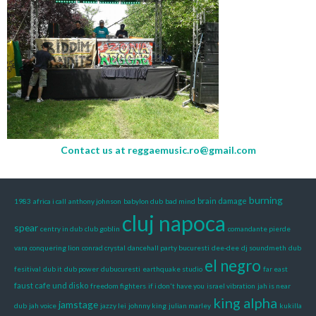
Contact us at
reggaemusic.ro@gmail.com
burning
brain damage
1983
africa i call
anthony johnson
babylon dub
bad mind
cluj napoca
spear
centry in dub
club goblin
comandante pierde
vara
conquering lion
conrad crystal
dancehall party bucuresti
dee-dee
dj soundmeth
dub
el negro
fesitival
dub it
dub power
dubucuresti
earthquake studio
far east
faust cafe und disko
freedom fighters
if i don't have you
israel vibration
jah is near
king alpha
jamstage
dub
jah voice
jazzy lei
johnny king
julian marley
kukilla