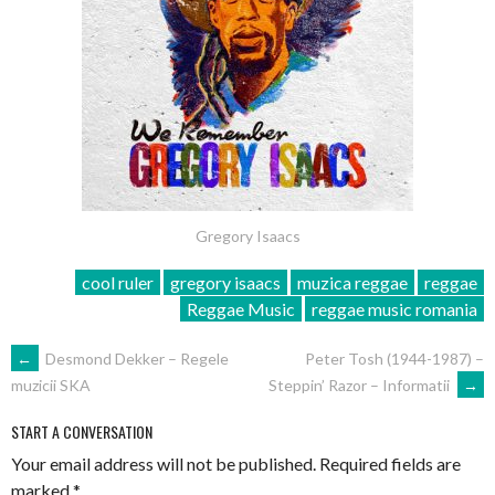
Gregory Isaacs
cool ruler
gregory isaacs
muzica reggae
reggae
Reggae Music
reggae music romania
POST
←
Desmond Dekker – Regele
Peter Tosh (1944-1987) –
Steppin’ Razor – Informatii
→
muzicii SKA
NAVIGATION
START A CONVERSATION
Your email address will not be published.
Required fields are
marked
*