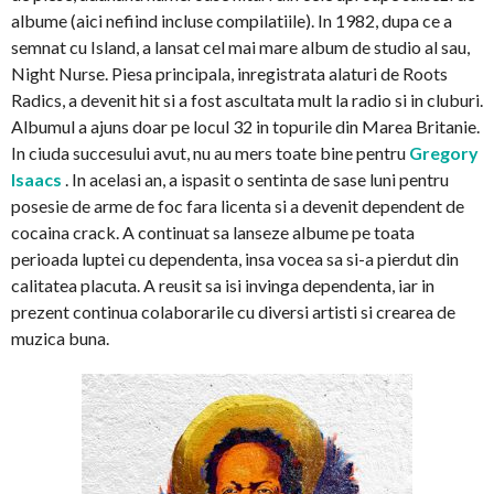
albume (aici nefiind incluse compilatiile). In 1982, dupa ce a
semnat cu Island, a lansat cel mai mare album de studio al sau,
Night Nurse. Piesa principala, inregistrata alaturi de Roots
Radics, a devenit hit si a fost ascultata mult la radio si in cluburi.
Albumul a ajuns doar pe locul 32 in topurile din Marea Britanie.
In ciuda succesului avut, nu au mers toate bine pentru
Gregory
Isaacs
. In acelasi an, a ispasit o sentinta de sase luni pentru
posesie de arme de foc fara licenta si a devenit dependent de
cocaina crack. A continuat sa lanseze albume pe toata
perioada luptei cu dependenta, insa vocea sa si-a pierdut din
calitatea placuta. A reusit sa isi invinga dependenta, iar in
prezent continua colaborarile cu diversi artisti si crearea de
muzica buna.