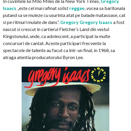
In cuvintele lui Milo Miles de la New York Times,
Gregory
Isaacs
„este cel mai rafinat solist
reggae
, vocea sa baritonala
putand sa se muleze cu usurinta atat pe balade matasoase, cat
si pe ritmuri mulate de dans”.
Gregory
Gregory Isaacs
a fost
nascut si crescut in cartierul Fletcher’s Land din vestul
Kingstonului, unde, ca adolescent, a participat la multe
concursuri de cantat. Aceste participari frecvente la
spectacole de talente au facut ca intr-un final, in 1968, sa
atraga atentia producatorului Byron Lee.