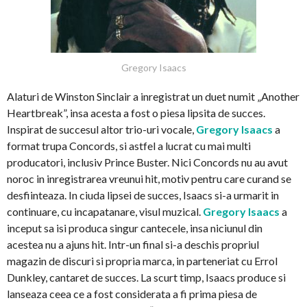
Gregory Isaacs
Alaturi de Winston Sinclair a inregistrat un duet numit „Another
Heartbreak”, insa acesta a fost o piesa lipsita de succes.
Inspirat de succesul altor trio-uri vocale,
Gregory Isaacs
a
format trupa Concords, si astfel a lucrat cu mai multi
producatori, inclusiv Prince Buster. Nici Concords nu au avut
noroc in inregistrarea vreunui hit, motiv pentru care curand se
desfiinteaza. In ciuda lipsei de succes, Isaacs si-a urmarit in
continuare, cu incapatanare, visul muzical.
Gregory Isaacs
a
inceput sa isi produca singur cantecele, insa niciunul din
acestea nu a ajuns hit. Intr-un final si-a deschis propriul
magazin de discuri si propria marca, in parteneriat cu Errol
Dunkley, cantaret de succes. La scurt timp, Isaacs produce si
lanseaza ceea ce a fost considerata a fi prima piesa de