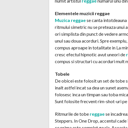
numit artistul
reggae
numarul unu din
Elementele muzicii reggae
Muzica reggae
se canta intotdeauna 
ritmului simetric nu se preteaza unui 
ori simplista din punct de vedere armo
unul sau doua acorduri. Spre exemplu,
compus aproape in totalitate in La min
cresc efectul hipnotic avut uneori de
compus si structuri cu acorduri mult 
Tobele
De obicei este folosit un set de tobe 
inalt astfel incat sa dea un sunet ase
folosesc inca un timpan sau toba mica 
Sunt folosite frecvent rim-shot-uri 
Ritmurile de tobe
reggae
se incadreaz
Steppers. In One Drop, accentul cade i
ce prima este complet goala. Aceasta