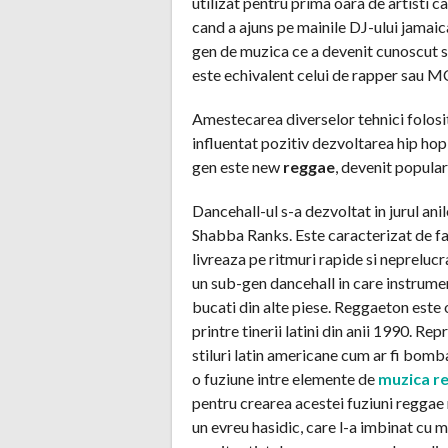
utilizat pentru prima oara de artisti c
cand a ajuns pe mainile DJ-ului jamaic
gen de muzica ce a devenit cunoscut s
este echivalent celui de rapper sau M
Amestecarea diverselor tehnici folosi
influentat pozitiv dezvoltarea hip hop-
gen este new
reggae
, devenit popula
Dancehall-ul s-a dezvoltat in jurul an
Shabba Ranks. Este caracterizat de fap
livreaza pe ritmuri rapide si neprelu
un sub-gen dancehall in care instrumen
bucati din alte piese. Reggaeton este
printre tinerii latini din anii 1990. R
stiluri latin americane cum ar fi bomb
o fuziune intre elemente de
muzica r
pentru crearea acestei fuziuni reggae
un evreu hasidic, care l-a imbinat cu m