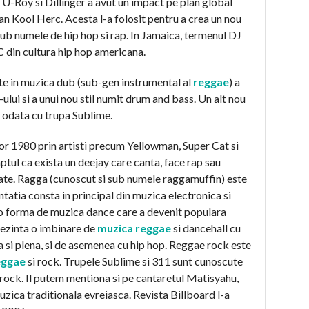
a U-Roy si Dillinger a avut un impact pe plan global
an Kool Herc. Acesta l-a folosit pentru a crea un nou
ub numele de hip hop si rap. In Jamaica, termenul DJ
C din cultura hip hop americana.
te in muzica dub (sub-gen instrumental al
reggae
) a
ului si a unui nou stil numit drum and bass. Un alt nou
r odata cu trupa Sublime.
ilor 1980 prin artisti precum Yellowman, Super Cat si
tul ca exista un deejay care canta, face rap sau
crate. Ragga (cunoscut si sub numele raggamuffin) este
tatia consta in principal din muzica electronica si
 o forma de muzica dance care a devenit populara
eprezinta o imbinare de
muzica r
egga
e
si dancehall cu
a si plena, si de asemenea cu hip hop. Reggae rock este
eggae
si rock. Trupele Sublime si 311 sunt cunoscute
 rock. Il putem mentiona si pe cantaretul Matisyahu,
uzica traditionala evreiasca. Revista Billboard l-a