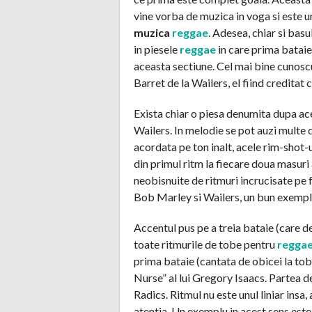
vine vorba de muzica in voga si este un
muzica
reggae
. Adesea, chiar si basu
in piesele
reggae
in care prima bataie 
aceasta sectiune. Cel mai bine cunosc
Barret de la Wailers, el fiind creditat 
Exista chiar o piesa denumita dupa ace
Wailers. In melodie se pot auzi multe
acordata pe ton inalt, acele rim-shot-
din primul ritm la fiecare doua masuri a
neobisnuite de ritmuri incrucisate pe f
Bob Marley si Wailers, un bun exempl
Accentul pus pe a treia bataie (care d
toate ritmurile de tobe pentru
regga
prima bataie (cantata de obicei la tob
Nurse” al lui Gregory Isaacs. Partea de
Radics. Ritmul nu este unul liniar insa
atentia. Un exemplu in acest sens este