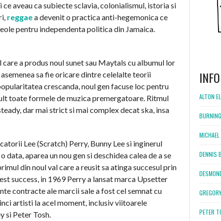
ce aveau ca subiecte sclavia, colonialismul, istoria si
ri,
reggae
a devenit o practica anti-hegemonica ce
creole pentru independenta politica din Jamaica.
l care a produs noul sunet sau Maytals cu albumul lor
INFO
asemenea sa fie oricare dintre celelalte teorii
 popularitatea crescanda, noul gen facuse loc pentru
ALTON EL
mult toate formele de muzica premergatoare. Ritmul
steady, dar mai strict si mai complex decat ska, insa
BURNING
MICHAEL 
ucatorii Lee (Scratch) Perry, Bunny Lee si inginerul
DENNIS 
 data, aparea un nou gen si deschidea calea de a se
primul din noul val care a reusit sa atinga succesul prin
DESMOND
cest success, in 1969 Perry a lansat marca Upsetter
te contracte ale marcii sale a fost cel semnat cu
GREGORY
ci artisti la acel moment, inclusiv viitoarele
PETER T
 si Peter Tosh.