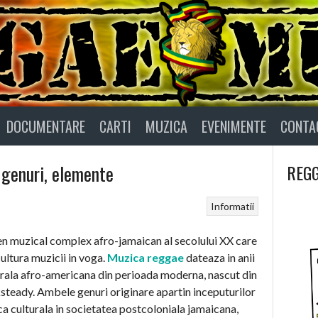
DOCUMENTARE
CARTI
MUZICA
EVENIMENTE
CONTA
 genuri, elemente
REGG
Informatii
n muzical complex afro-jamaican al secolului XX care
cultura muzicii in voga.
Muzica reggae
dateaza in anii
urala afro-americana din perioada moderna, nascut din
ksteady. Ambele genuri originare apartin inceputurilor
ca culturala in societatea postcoloniala jamaicana,