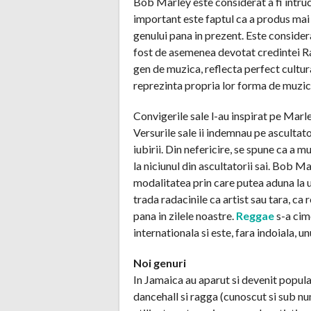
Bob Marley este considerat a fi intru
important este faptul ca a produs mai 
genului pana in prezent. Este consider
fost de asemenea devotat credintei Ra
gen de muzica, reflecta perfect cultura 
reprezinta propria lor forma de muzic
Convigerile sale l-au inspirat pe Mar
Versurile sale ii indemnau pe ascultat
iubirii. Din nefericire, se spune ca a 
la niciunul din ascultatorii sai. Bob Ma
modalitatea prin care putea aduna la u
trada radacinile ca artist sau tara, ca
pana in zilele noastre.
Reggae
s-a cim
internationala si este, fara indoiala, un
Noi genuri
In Jamaica au aparut si devenit popula
dancehall si ragga (cunoscut si sub num