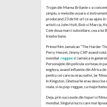
Trojan din Marea Britanie s-a concen
simplu, o melodie usoara si instrumente
producand 23 de hit-uri ce au ajuns in
artisti ca John Holt, Bob si Marcia, 
Cele doua marci subsidiare, cea a lui 
treaba buna.
Primul film Jamaican “The Harder They
Perry Henzel, Jimmy Cliff avand rolul pr
mondial
reggae
si Jamaica in general
Personajele din pelicula vorbeau in pa
engleza, avand influente din Africa de 
pentru cei care nu erau nativi, iar fi
in Kingston. Ghetourile erau descrise
reala, si nu pop-reggae, ca majoritatea
Deja, prin succesele din topuri si film
mondial. Singurul lucru care mai lipsea