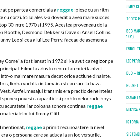
JIMMY CL
trat pe partea comerciala a
reggae
: piese cu un ritm
 cu corzi. Stilul ales s-a dovedit a avea mare succes,
TOOTS H
 top 30 intre 1970 si 1975. Acestea proveneau de la
BOB MAR
Ken Boothe, Desmond Dekker si Dave si Ansell Collins.
1981)
Bunny Lee si cea a lui Lee Perry, faceau de asemenea
ERROL T
 Come” a fost lansat in 1972 si l-a avut ca regizor pe
LEE PERR
incipal. Filmul a adus in centrul atentiei la nivel
DUB – RE
 intr-o mai mare masura decat orice actiune dinainte.
tois, limba vorbita in Jamaica si care are la baza
ROBERT 
Vest. Astfel, mesajul transmis era practic de neinteles
ISAIAH L
lmul spunea povestea aparitiei si problemelor rude boys
 cu acuratete, iar coloana sonora continea
reggae
MUZICA 
 materialelor lui Jimmy Cliff.
ISTORIA 
ul mentionat,
reggae
a primit recunoastere la nivel
SISTEMEL
 era o persoana care sa aduca la un loc versurile,