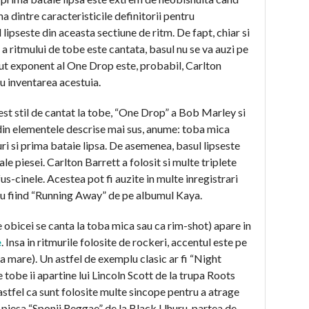
a dintre caracteristicile definitorii pentru
l lipseste din aceasta sectiune de ritm. De fapt, chiar si
a ritmului de tobe este cantata, basul nu se va auzi pe
ut exponent al One Drop este, probabil, Carlton
cu inventarea acestuia.
st stil de cantat la tobe, “One Drop” a Bob Marley si
 din elementele descrise mai sus, anume: toba mica
uri si prima bataie lipsa. De asemenea, basul lipseste
le piesei. Carlton Barrett a folosit si multe triplete
us-cinele. Acestea pot fi auzite in multe inregistrari
u fiind “Running Away” de pe albumul Kaya.
e obicei se canta la toba mica sau ca rim-shot) apare in
e
. Insa in ritmurile folosite de rockeri, accentul este pe
a mare). Un astfel de exemplu clasic ar fi “Night
 tobe ii apartine lui Lincoln Scott de la trupa Roots
, astfel ca sunt folosite multe sincope pentru a atrage
 piesa “Sponji Reggae” de la Black Uhuru, partea de