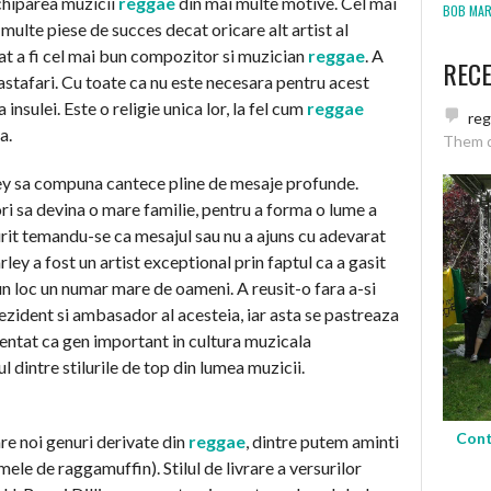
chiparea muzicii
reggae
din mai multe motive. Cel mai
BOB MARL
multe piese de succes decat oricare alt artist al
at a fi cel mai bun compozitor si muzician
reggae
. A
REC
stafari. Cu toate ca nu este necesara pentru acest
insulei. Este o religie unica lor, la fel cum
reggae
re
a.
Them 
ley sa compuna cantece pline de mesaje profunde.
ori sa devina o mare familie, pentru a forma o lume a
murit temandu-se ca mesajul sau nu a ajuns cu adevarat
rley a fost un artist exceptional prin faptul ca a gasit
n loc un numar mare de oameni. A reusit-o fara a-si
 rezident si ambasador al acesteia, iar asta se pastreaza
entat ca gen important in cultura muzicala
ul dintre stilurile de top din lumea muzicii.
Cont
re noi genuri derivate din
reggae
, dintre putem aminti
ele de raggamuffin). Stilul de livrare a versurilor