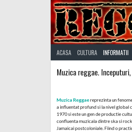
Skip
to
content
ACASA
CULTURA
INFORMATII
Muzica reggae. Inceputuri,
Muzica Reggae
reprezinta un fenome
a influentat profund si la nivel global 
1970 si este un gen de productie cult
confluenta muzicala dintre ska si roc
Jamaicai postcoloniale. Fiind o practi