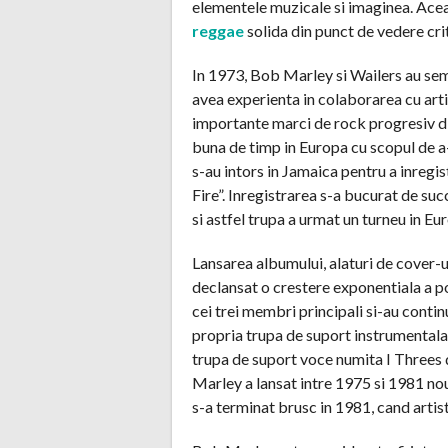
elementele muzicale si imaginea. Ace
reggae
solida din punct de vedere crit
In 1973, Bob Marley si Wailers au sem
avea experienta in colaborarea cu arti
importante marci de rock progresiv di
buna de timp in Europa cu scopul de a-
s-au intors in Jamaica pentru a inreg
Fire”. Inregistrarea s-a bucurat de suc
si astfel trupa a urmat un turneu in Eur
Lansarea albumului, alaturi de cover-ul
declansat o crestere exponentiala a po
cei trei membri principali si-au contin
propria trupa de suport instrumentala
trupa de suport voce numita I Threes d
Marley a lansat intre 1975 si 1981 no
s-a terminat brusc in 1981, cand artist