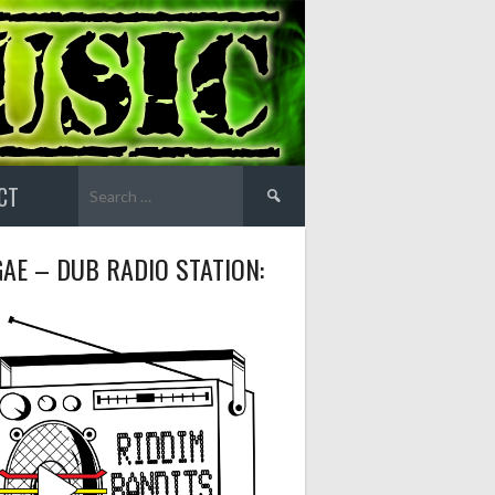
Search
CT
for:
AE – DUB RADIO STATION: