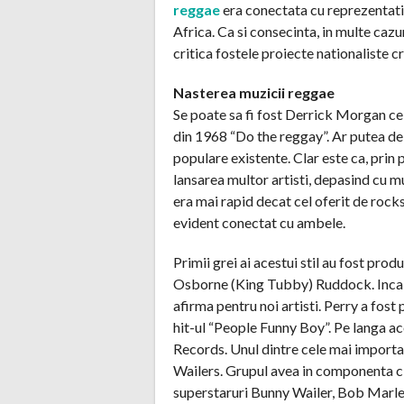
reggae
era conectata cu reprezentatii 
Africa. Ca si consecinta, in multe cazu
critica fostele proiecte nationaliste 
Nasterea muzicii reggae
Se poate sa fi fost Derrick Morgan ce
din 1968 “Do the reggay”. Ar putea de 
populare existente. Clar este ca, prin
lansarea multor artisti, depasind cu 
era mai rapid decat cel oferit de rock
evident conectat cu ambele.
Primii grei ai acestui stil au fost prod
Osborne (King Tubby) Ruddock. Inca o
afirma pentru noi artisti. Perry a fost 
hit-ul “People Funny Boy”. Pe langa a
Records. Unul dintre cele mai importan
Wailers. Grupul avea in componenta cin
superstaruri Bunny Wailer, Bob Marley