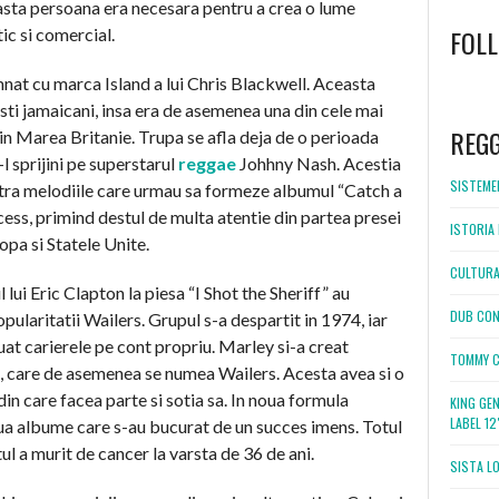
asta persoana era necesara pentru a crea o lume
FOL
ic si comercial.
nat cu marca Island a lui Chris Blackwell. Aceasta
sti jamaicani, insa era de asemenea una din cele mai
WordPress
booking
REG
n Marea Britanie. Trupa se afla deja de o perioada
l sprijini pe superstarul
reggae
Johhny Nash. Acestia
SISTEMEL
istra melodiile care urmau sa formeze albumul “Catch a
cess, primind destul de multa atentie din partea presei
ISTORIA 
opa si Statele Unite.
CULTURA
 lui Eric Clapton la piesa “I Shot the Sheriff” au
DUB CON
pularitatii Wailers. Grupul s-a despartit in 1974, iar
uat carierele pe cont propriu. Marley si-a creat
TOMMY C
, care de asemenea se numea Wailers. Acesta avea si o
in care facea parte si sotia sa. In noua formula
KING GE
LABEL 1
ua albume care s-au bucurat de un succes imens. Totul
ul a murit de cancer la varsta de 36 de ani.
SISTA L