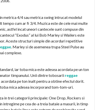
 2006.
in metrica 4/4 sau metrica swing intrucat modelul
alt tempo cum ar fi 3/4. Muzica este de cele mai multe
nic, astfel incat uneori cantecele sunt compuse din
 cantecul “Exodus” al lui Bob Marley si Wailers este
or. Aceste structuri simple din acorduri repetitive
reggae
. Marley si de asemenea trupa Steel Pulse au
mai complexe.
standard, iar toba mica este adesea acordata pe un ton
manator timpanului. Unii dintre tobosarii
reggae
acordata pe ton inalt pentru a obtine efectul dorit.
pe toba mica adesea incorporand tom-tom-uri.
a in trei categorii principale: One Drop, Rockers si
n intregime pe cea de-a treia bataie a masurii, in timp
 prima bataie lipsa este extrem de neobisnuita cand