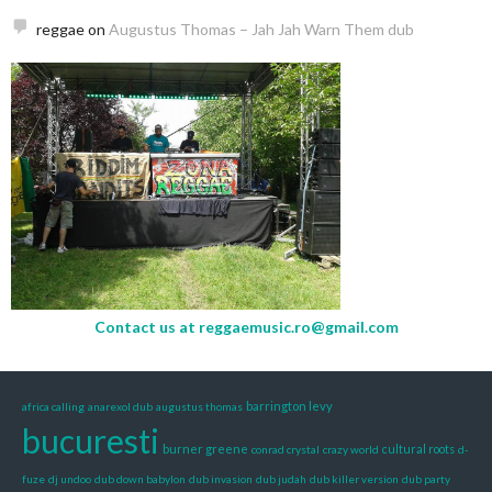
reggae
on
Augustus Thomas – Jah Jah Warn Them dub
Contact us at
reggaemusic.ro@gmail.com
barrington levy
africa calling
anarexol dub
augustus thomas
bucuresti
burner greene
conrad crystal
crazy world
cultural roots
d-
fuze
dj undoo
dub down babylon
dub invasion
dub judah
dub killer version
dub party