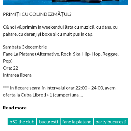
PRIMIȚI CU COLINDEZMĂȚUL?
Că noi vă primim în weekendul ăsta cu muzică, cu dans, cu
pahare, cu deranj și boxe și cu mult pus în cap.
Sambata 3 decembrie
Fane La Platane (Alternative, Rock, Ska, Hip-Hop, Reggae,
Pop)
Ora: 22
Intrarea libera
*** In fiecare seara, in intervalul orar 22:00 – 24:00, avem
oferta la Cuba Libre 1+1 (cumperi una …
Read more
b52 the club
bucuresti
fane la platane
party bucuresti