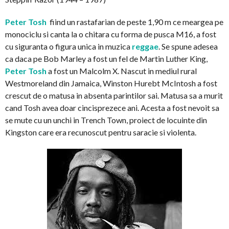
Peter Tosh
fiind un rastafarian de peste 1,90 m ce meargea pe
monociclu si canta la o chitara cu forma de pusca M16, a fost
cu siguranta o figura unica in muzica
reggae
. Se spune adesea
ca daca pe Bob Marley a fost un fel de Martin Luther King,
Peter Tosh
a fost un Malcolm X. Nascut in mediul rural
Westmoreland din Jamaica, Winston Hurebt McIntosh a fost
crescut de o matusa in absenta parintilor sai. Matusa sa a murit
cand Tosh avea doar cincisprezece ani. Acesta a fost nevoit sa
se mute cu un unchi in Trench Town, proiect de locuinte din
Kingston care era recunoscut pentru saracie si violenta.