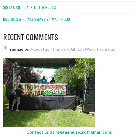
SISTA LORE – BACK TO THE ROOTS
BOB MARLEY – HAILE SELASSIE – WAR IN DUB
RECENT COMMENTS
reggae
on
Augustus Thomas – Jah Jah Warn Them dub
Contact us at
reggaemusic.ro@gmail.com