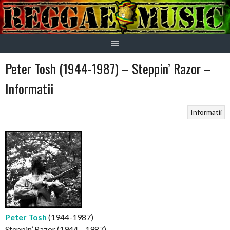
Skip
to
content
Peter Tosh (1944-1987) – Steppin’ Razor –
Informatii
Informatii
Peter Tosh
(1944-1987)
Steppin’ Razor (1944 – 1987)