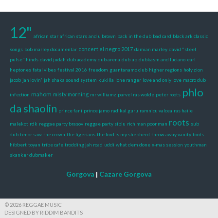
12"
african star
african stars
and u brown
back in the dub
bad card
black ark classic
concert el negro 2017
songs
bob marley documentar
damian marley
david "steel
pulse" hinds
david judah
dub academy
dub arena
dub up
dubkasm and luciano
earl
heptones
fatal vibes
festival 2016
freedom
guantanamo club
higher regions
holy zion
jacob
jah lovin'
jah shaka sound system
kukilla
lone ranger
love and only love
macro dub
phlo
mahom
misty morning
infection
mr williamz
parvel ras wolde
peter roots
da shaolin
prince far i
prince jamo
radikal guru
ramnicu valcea
ras haile
roots
malekot
rdk
reggae party brasov
reggae party sibiu
rich man poor man
sub
dub
tenor saw
the crown
the ligerians
the lord is my shepherd
throw away vanity
toots
hibbert
toyan
tribe cafe
trodding jah road
uddi
what dem done
x-mas session
youthman
skanker dubmaker
Gorgova
|
Cazare Gorgova
© 2026 REGGAE MUSIC
DESIGNED BY RIDDIM BANDITS