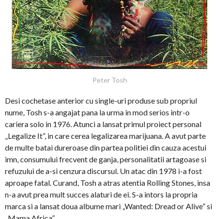
Peter Tosh
Desi cochetase anterior cu single-uri produse sub propriul
nume, Tosh s-a angajat pana la urma in mod serios intr-o
cariera solo in 1976. Atunci a lansat primul proiect personal
„Legalize It”, in care cerea legalizarea marijuana. A avut parte
de multe batai dureroase din partea politiei din cauza acestui
imn, consumului frecvent de ganja, personalitatii artagoase si
refuzului de a-si cenzura discursul. Un atac din 1978 i-a fost
aproape fatal. Curand, Tosh a atras atentia Rolling Stones, insa
n-a avut prea mult succes alaturi de ei. S-a intors la propria
marca si a lansat doua albume mari „Wanted: Dread or Alive” si
„Mama Africa”.