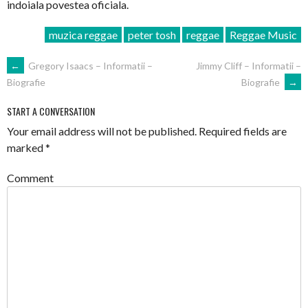
indoiala povestea oficiala.
muzica reggae
peter tosh
reggae
Reggae Music
POST
←
Gregory Isaacs – Informatii –
Jimmy Cliff – Informatii –
Biografie
→
Biografie
NAVIGATION
START A CONVERSATION
Your email address will not be published.
Required fields are
marked
*
Comment