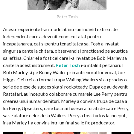
Peter Tosh
Aceste experiente l-au modelat intr-un individ extrem de
independent care a devenit cunoscut atat pentru
incapatanarea, cat si pentru tenacitatea sa. Tosh a invatat
singur sa cante la chitara, observand si practicand pe acustica
sa ieftina. Chiar el a fost cel care l-a invatat pe Bob Marley sa
cante la acest instrument.
Peter Tosh
i-a intalnit pe tanarul
Bob Marley si pe Bunny Wailer prin antrenorul lor vocal, Joe
Higgs. Cei trei au format trupa Wailing Wailers si au produs o
serie de piese de succes ska si rocksteady. Dupa ce au devenit
Rastafari, au inceput o colaborare cu marele Lee Perry pentru
crearea unui numar de hituri. Marley a convins trupa de casa a
lui Perry, Upsetters, care tocmai fusesera furati de catre Perry,
sa se alature celor de la Wailers. Perry a fost furios la inceput,
insa Marley l-a convins intr-un final sa le fie producator.