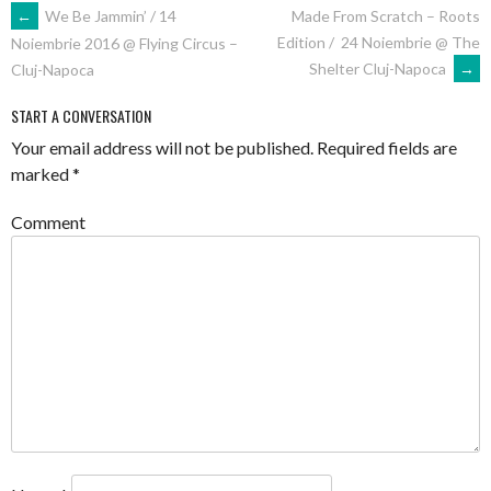
POST
←
We Be Jammin’ / 14
Made From Scratch – Roots
Edition / 24 Noiembrie @ The
Noiembrie 2016 @ Flying Circus –
NAVIGATION
Shelter Cluj-Napoca
→
Cluj-Napoca
START A CONVERSATION
Your email address will not be published.
Required fields are
marked
*
Comment