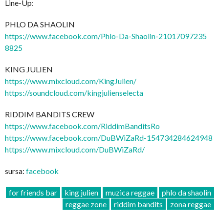
Line-Up:
PHLO DA SHAOLIN
https://www.facebook.com/
Phlo-Da-Shaolin-21017097235
8825
KING JULIEN
https://www.mixcloud.com/
KingJulien/
https://soundcloud.com/
kingjulienselecta
RIDDIM BANDITS CREW
https://www.facebook.com/
RiddimBanditsRo
https://www.facebook.com/
DuBWiZaRd-154734284624948
https://www.mixcloud.com/
DuBWiZaRd/
sursa:
facebook
for friends bar
king julien
muzica reggae
phlo da shaolin
reggae zone
riddim bandits
zona reggae