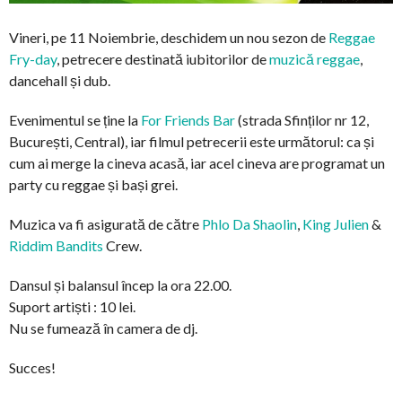
Vineri, pe 11 Noiembrie, deschidem un nou sezon de
Reggae
Fry-day
, petrecere destinată iubitorilor de
muzică reggae
,
dancehall și dub.
Evenimentul se ține la
For Friends Bar
(strada Sfinților nr 12,
București, Central), iar filmul petrecerii este următorul: ca și
cum ai merge la cineva acasă, iar acel cineva are programat un
party cu reggae și bași grei.
Muzica va fi asigurată de către
Phlo Da Shaolin
,
King Julien
&
Riddim Bandits
Crew.
Dansul și balansul încep la ora 22.00.
Suport artiști : 10 lei.
Nu se fumează în camera de dj.
Succes!