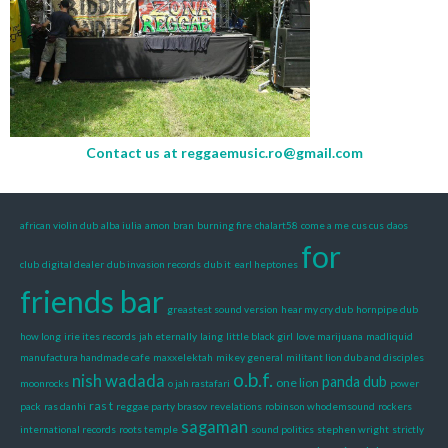
Contact us at
reggaemusic.ro@gmail.com
african violin dub
alba iulia
amon
bran
burning fire
chalart58
come a me
cus cus
daos
for
club
digital dealer
dub invasion records
dub it
earl heptones
friends bar
greastest sound version
hear my cry dub
hornpipe dub
how long
irie ites records
jah eternally
laing
little black girl
love marijuana
madliquid
manufactura handmade cafe
maxxelektah
mikey general
militant lion dub and disciples
o.b.f.
nish wadada
panda dub
one lion
moonrocks
o jah rastafari
power
ras t
pack
ras danhi
reggae party brasov
revelations
robinson whodemsound
rockers
sagaman
international records
roots temple
sound politics
stephen wright
strictly