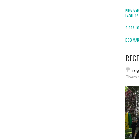
KING GE
LABEL 1
SISTA L
BOB MARL
REC
re
Them 