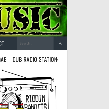
Search
CT
for:
AE – DUB RADIO STATION: