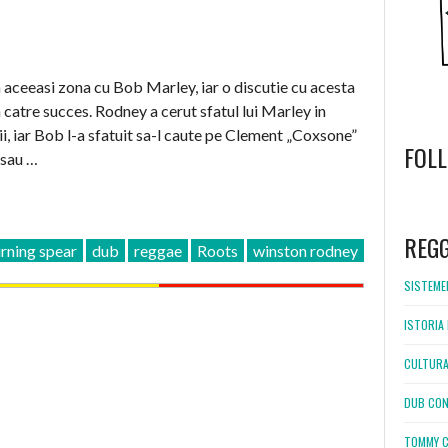
 aceeasi zona cu Bob Marley, iar o discutie cu acesta
a catre succes. Rodney a cerut sfatul lui Marley in
ii, iar Bob l-a sfatuit sa-l caute pe Clement „Coxsone”
FOL
 sau …
WordPress
booking
REG
rning spear
dub
reggae
Roots
winston rodney
SISTEMEL
ISTORIA 
CULTURA
DUB CON
TOMMY C