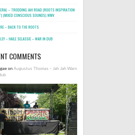
NERAL – TRODDING JAH ROAD (ROOTS INSPIRATION
2″) (MIXED CONSCIOUS SOUNDS).WMV
ORE – BACK TO THE ROOTS
EY – HAILE SELASSIE – WAR IN DUB
ENT COMMENTS
ggae
on
Augustus Thomas – Jah Jah Warn
dub