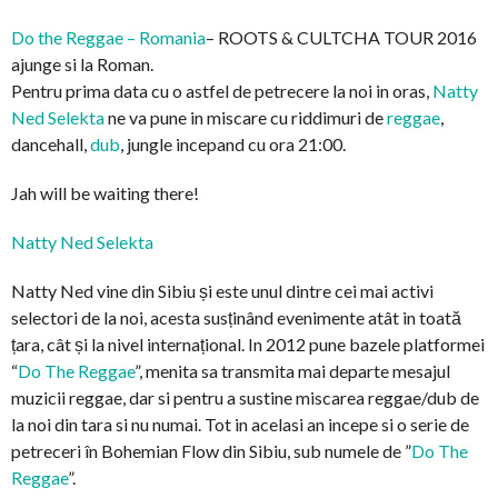
Do the Reggae – Romania
– ROOTS & CULTCHA TOUR 2016
ajunge si la Roman.
Pentru prima data cu o astfel de petrecere la noi in oras,
Natty
Ned Selekta
ne va pune in miscare cu riddimuri de
reggae
,
dancehall,
dub
, jungle incepand cu ora 21:00.
Jah will be waiting there!
Natty Ned Selekta
Natty Ned vine din Sibiu și este unul dintre cei mai activi
selectori de la noi, acesta susținând evenimente atât in toată
țara, cât și la nivel internațional. In 2012 pune bazele platformei
“
Do The Reggae
”, menita sa transmita mai departe mesajul
muzicii reggae, dar si pentru a sustine miscarea reggae/dub de
la noi din tara si nu numai. Tot in acelasi an incepe si o serie de
petreceri în Bohemian F
low din Sibiu, sub numele de ”
Do The
Reggae
”.