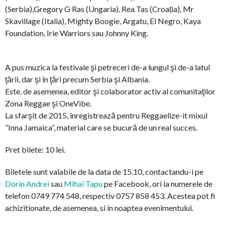
(Serbia),Gregory G Ras (Ungaria), Rea Tas (Croația), Mr
Skavillage (Italia), Mighty Boogie, Argatu, El Negro, Kaya
Foundation, Irie Warriors sau Johnny King.
A pus muzica la festivale şi petreceri de-a lungul şi de-a latul
ţării, dar şi în ţări precum Serbia şi Albania.
Este, de asemenea, editor şi colaborator activ al comunitaţilor
Zona Reggae şi OneVibe.
La sfarşit de 2015, înregistrează pentru Reggaelize-it mixul
”Inna Jamaica”, material care se bucură de un real succes.
Pret bilete: 10 lei.
Biletele sunt valabile de la data de 15.10, contactandu-i pe
Dorin Andrei
sau
Mihai Tapu
pe Facebook, ori la numerele de
telefon 0749 774 548, respectiv 0757 858 453. Acestea pot fi
achizitionate, de asemenea, si in noaptea evenimentului.