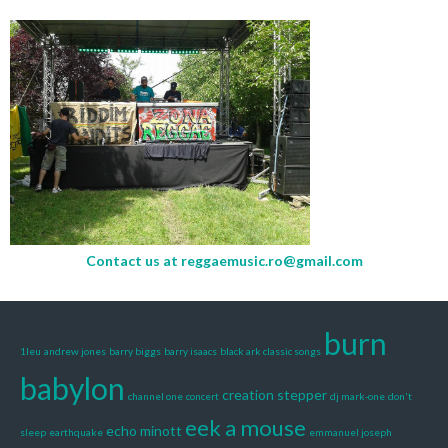
Contact us at
reggaemusic.ro@gmail.com
burn
1leu
andrew jones
barry biggs
barry isaacs
black ark classic songs
babylon
creation stepper
channel one
concert
dj mark-one
don't
eek a mouse
echo minott
sleep
earthquake
emmanuel joseph