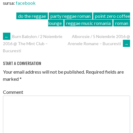
sursa:
facebook
do the reggae
party reggae roman
point zero coffee
lounge
reggae music romania
roman
POST
←
Burn Babylon / 2 Noiembrie
Alborosie / 5 Noiembrie 2016 @
Arenele Romane – Bucuresti
→
2016 @ The Mint Club –
NAVIGATION
Bucuresti
START A CONVERSATION
Your email address will not be published.
Required fields are
marked
*
Comment