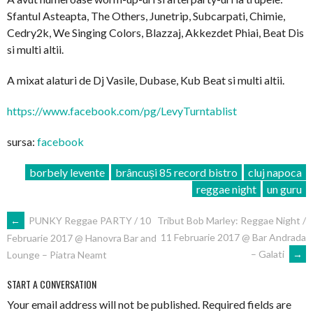
Sfantul Asteapta, The Others, Junetrip, Subcarpati, Chimie,
Cedry2k, We Singing Colors, Blazzaj, Akkezdet Phiai, Beat Dis
si multi altii.
A mixat alaturi de Dj Vasile, Dubase, Kub Beat si multi altii.
https://www.facebook.com/
pg/LevyTurntablist
sursa:
facebook
borbely levente
brâncuși 85 record bistro
cluj napoca
reggae night
un guru
POST
←
PUNKY Reggae PARTY / 10
Tribut Bob Marley: Reggae Night /
11 Februarie 2017 @ Bar Andrada
Februarie 2017 @ Hanovra Bar and
NAVIGATION
– Galati
→
Lounge – Piatra Neamt
START A CONVERSATION
Your email address will not be published.
Required fields are