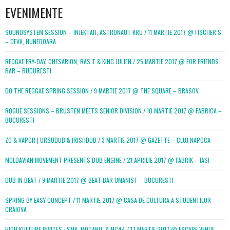
EVENIMENTE
SOUNDSYSTEM SESSION – INJEKTAH, ASTRONAUT KRU / 11 MARTIE 2017 @ FISCHER’S
– DEVA, HUNEDOARA
REGGAE FRY-DAY: CHESARION, RAS T & KING JULIEN / 25 MARTIE 2017 @ FOR FRIENDS
BAR – BUCURESTI
DO THE REGGAE SPRING SESSION / 9 MARTIE 2017 @ THE SQUARE – BRASOV
ROGUE SESSIONS – BRUSTEN MEETS SENIOR DIVISION / 10 MARTIE 2017 @ FABRICA –
BUCURESTI
ZO & VAPOR | URSUDUB & IRISHDUB / 3 MARTIE 2017 @ GAZETTE – CLUJ NAPOCA
MOLDAVIAN MOVEMENT PRESENTS DUB ENGINE / 21 APRILIE 2017 @ FABRIK – IASI
DUB IN BEAT / 9 MARTIE 2017 @ BEAT BAR UMANIST – BUCURESTI
SPRING BY EASY CONCEPT / 11 MARTIE 2017 @ CASA DE CULTURA A STUDENTILOR –
CRAIOVA
HIGH KULTURE INVITES : SMK, MOTANU’ & MC44 / 17 MARTIE 2017 @ ESCAPE VENUE –