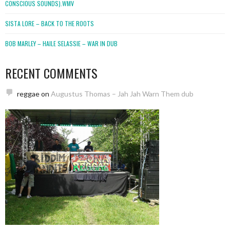
CONSCIOUS SOUNDS).WMV
SISTA LORE – BACK TO THE ROOTS
BOB MARLEY – HAILE SELASSIE – WAR IN DUB
RECENT COMMENTS
reggae
on
Augustus Thomas – Jah Jah Warn Them dub