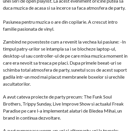
unei seri de open playlist. La acest eveniment oricine putea sa
duca muzica de acasa si sa incerce sa faca atmosfera de party.
Pasiunea pentru muzica o are din copilarie. A crescut intro
familie pasionata de vinyl.
Zambind ne povesteste cum a revenit la vechea lui pasiune: -In
timpul patry-urilor se intampla sa i se blocheze laptop-ul,
desktop-ul sau controller-ul de pe care mixa muzica moment in
care era nevoit sa treaca pe placi. Dupa primele beeat-uri se
schimba total atmosfera de party, sunetul scos de acest suport
gadila intr-un mod mai placut membranele boxelor si urechile
ascultatorilor.
A avut cateva proiecte de party precum: The Funk Soul
Brothers, Trippy Sunday, Live Improve Show si actualul Freak
Paradise pe care l-a implementat alaturi de Bledea Mihai, un
brand in continua dezvoltare.
A avut numeroase worm-up-uri si afterparty-uri la trupele: