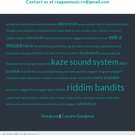
Contact us at
reggaemusic.ro@gmail.com
alborosie
ackboo
activation time activation dub
arena
atouck
bud m
burning fire dub
change your character characteristics
come back to me
crucial ruler
culture
cuss cuss
eek a
dan i locks
riddim
cypher
documentar muzica reggae
dub killer version
mouse
fabrik
forward dub
gentleman
great stone
how long
humble yourself
izyah davis
hunedoara
ina jah children
irie dub
is this love
italist
jacques pot
jah
kaze sound system
kibir
marshall music
jungle roots dub
la amlak
kukilla
love is a principal thing
luv fyah
marthe vangeel
miguel campbell
party
pseudub
monsoon come
moonrocks
motanu
netrebnicu melc
nitty gritty
riddim bandits
puraman
reggae deva
reggae party bistrita
robert lee
roots youths records
see i dread
shaka killer
survival version
teddy dan
yehoud i
zo
torture the devil dub torture
university of steppas
Gorgova
|
Cazare Gorgova
© 2026 REGGAE MUSIC