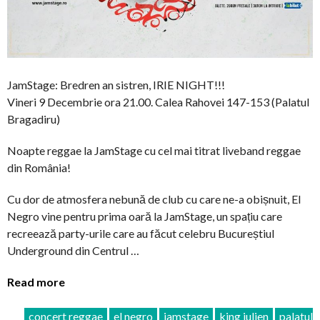
JamStage: Bredren an sistren, IRIE NIGHT!!!
Vineri 9 Decembrie ora 21.00. Calea Rahovei 147-153 (Palatul
Bragadiru)
Noapte reggae la JamStage cu cel mai titrat liveband reggae
din România!
Cu dor de atmosfera nebună de club cu care ne-a obișnuit, El
Negro vine pentru prima oară la JamStage, un spațiu care
recreează party-urile care au făcut celebru Bucureștiul
Underground din Centrul …
Read more
concert reggae
el negro
jamstage
king julien
palatul