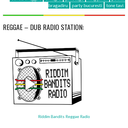
bragadiru
party bucuresti
tone tavi
REGGAE – DUB RADIO STATION:
Riddim Bandits Reggae Radio