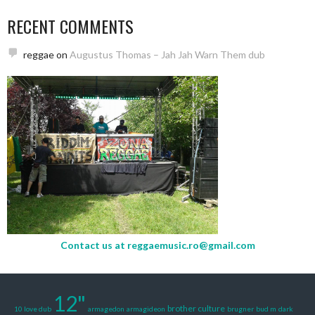
RECENT COMMENTS
reggae
on
Augustus Thomas – Jah Jah Warn Them dub
Contact us at
reggaemusic.ro@gmail.com
12"
brother culture
10 love dub
armagedon
armagideon
brugner
bud m
dark