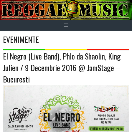
Skip
to
content
EVENIMENTE
El Negro (Live Band), Phlo da Shaolin, King
Julien / 9 Decembrie 2016 @ JamStage –
Bucuresti