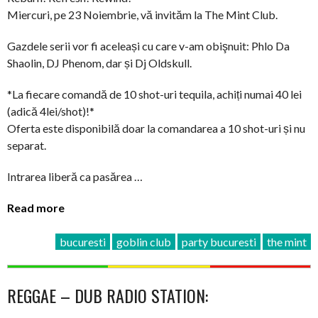
Miercuri, pe 23 Noiembrie, vă invităm la The Mint Club.
Gazdele serii vor fi aceleași cu care v-am obişnuit: Phlo Da
Shaolin, DJ Phenom, dar și Dj Oldskull.
*La fiecare comandă de 10 shot-uri tequila, achiți numai 40 lei
(adică 4lei/shot)!*
Oferta este disponibilă doar la comandarea a 10 shot-uri și nu
separat.
Intrarea liberă ca pasărea …
Read more
bucuresti
goblin club
party bucuresti
the mint
REGGAE – DUB RADIO STATION: