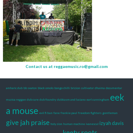
Contact us at
reggaemusic.ro@gmail.com
amharic dub
bb seaton
black omolo
bongo chilli
brizion
cultivator
dhaima
documentar
eek
muzica reggae
dub cure
dub foundry
dubkasm and luciano
earl cunningham
a mouse
evil fi bun
fane
frankie paul
freedom fighters
gentleman
give jah praise
izyah davis
holy zion
human machine
ivanescul
keety roots