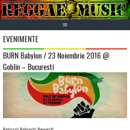
Skip
to
content
EVENIMENTE
BURN Babylon / 23 Noiembrie 2016 @
Goblin – Bucuresti
Reburn! Refresh! Rewind!